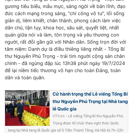
gương tiêu biểu, mẫu mực, sáng ngời về bản lĩnh, đạo
đức cách mạng trong sáng, "chí công vô tư", lối sống
giản dị, liêm khiết, chân thành, phong cách làm việc
dân chủ, tận tụy, khoa học, sâu sát, quyết liệt, nhất
quán giữa nói và làm, tôn trọng và yêu thương con
người, rất đỗi gần gũi với Nhân dân. Sống trọn đời với
tâm niệm: Danh dự là điều thiêng liêng nhất - Tổng Bí
thư Nguyễn Phú Trọng - trái tim người cộng sản chân
chính - đã ngừng đập lúc 13h38 phút ngày 19/7/2024
để lại niềm tiếc thương vô hạn cho toàn Đảng, toàn
dân và toàn quân.
Cử hành trọng thể Lễ viếng Tổng Bí
thư Nguyễn Phú Trọng tại Nhà tang
lễ Quốc gia
VTV.vn - Lễ viếng Tổng Bí thư Nguyễn Phú
Trọng được tổ chức theo nghi thức Quốc
tang tại Nhà tang lễ Quốc gia số 5 Trần Thánh Tông, Hà Nội từ 7h-22h