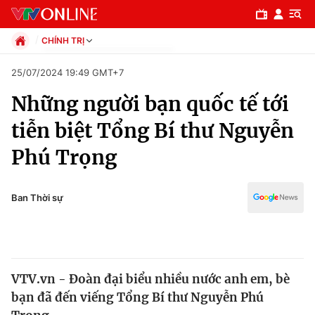
CHÍNH TRỊ
Chính trị
25/07/2024 19:49 GMT+7
Xã hội
Những người bạn quốc tế tới
Pháp luật
Chuyên mục
Kinh tế
tiễn biệt Tổng Bí thư Nguyễn
Thể thao
Chính trị
Phú Trọng
Truyền hình
Văn hóa - Giải trí
Xã hội
Y tế
Ban Thời sự
Đời sống
Pháp luật
Công nghệ
Giáo dục
Y tế
VTV.vn - Đoàn đại biểu nhiều nước anh em, bè
bạn đã đến viếng Tổng Bí thư Nguyễn Phú
Thế giới