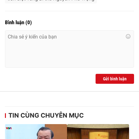
Bình luận
(
0
)
Gửi bình luận
TIN CÙNG CHUYÊN MỤC