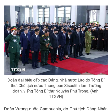
Thị trường 24h
Tấm lòng Việt
VTV4
Vươn mình bằng AI
VTV9
VTV8
Liên hệ tòa soạn
English
THỜI BÁO VTV
Đoàn đại biểu cấp cao Đảng, Nhà nước Lào do Tổng Bí
thư, Chủ tịch nước Thongloun Sisoulith làm Trưởng
Theo dõi báo trên
đoàn, viếng Tổng Bí thư Nguyễn Phú Trọng. (Ảnh:
TTXVN)
Cơ quan chủ quản:
Đài Truyền hình Việt Nam
Đoàn Vương quốc Campuchia, do Chủ tịch Đảng Nhân
Cơ quan báo chí:
Thời báo VTV