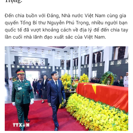
Trọng.
Tin tức
Kinh tế
Đến chia buồn với Đảng, Nhà nước Việt Nam cùng gia
Thế giới đó đây
quyến Tổng Bí thư Nguyễn Phú Trọng, nhiều người bạn
Tài chính
Dữ liệu và đời sống
quốc tế đã vượt khoảng cách về địa lý để đến chia tay
Câu chuyện quốc tế
Thị trường
lần cuối nhà lãnh đạo xuất sắc của Việt Nam.
Truyền hình
Góc doanh nghiệp
Phim VTV
Giải trí
Hậu trường
Điện ảnh
Đời sống
Nhân vật
Âm nhạc
Du lịch
Khán giả
Giáo dục
Sao
Làm đẹp
Giải sao mai
Tuyển sinh
Công nghệ
Chất lượng cuộc sống
Học trực tuyến
Hitech Công nghệ tương lai