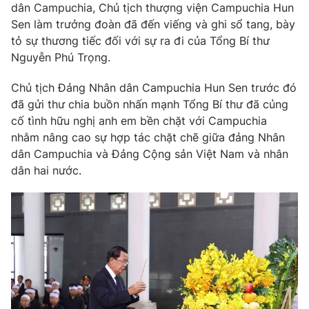
dân Campuchia, Chủ tịch thượng viện Campuchia Hun
Giấy phép hoạt động báo in và báo điện tử số 483/GP-BTTTT
Sen làm trưởng đoàn đã đến viếng và ghi sổ tang, bày
cấp ngày 29/12/2023
tỏ sự thương tiếc đối với sự ra đi của Tổng Bí thư
Tổng Biên tập:
Vũ Thanh Thủy
Nguyễn Phú Trọng.
Phó Tổng Biên tập:
Nguyễn Thị Mỹ Hạnh, Phạm Quốc Thắng,
Nguyễn Trọng Ninh
Chủ tịch Đảng Nhân dân Campuchia Hun Sen trước đó
Tổng đài VTV:
024.38 355 931 - 024.38 355 932
đã gửi thư chia buồn nhấn mạnh Tổng Bí thư đã củng
Ðiện thoại Thời báo VTV:
024.66 897 897
cố tình hữu nghị anh em bền chặt với Campuchia
Email:
toasoan@vtv.vn
nhằm nâng cao sự hợp tác chặt chẽ giữa đảng Nhân
dân Campuchia và Đảng Cộng sản Việt Nam và nhân
Liên hệ quảng cáo:
024-7300.7108
dân hai nước.