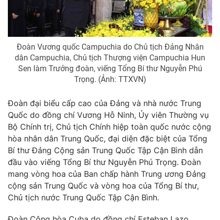
® Cấm sao chép dưới mọi hình thức nếu không có sự chấp
thuận bằng văn bản. Ghi rõ nguồn VTV.vn khi phát hành lại
Đoàn Vương quốc Campuchia do Chủ tịch Đảng Nhân
thông tin từ website này.
dân Campuchia, Chủ tịch Thượng viện Campuchia Hun
Sen làm Trưởng đoàn, viếng Tổng Bí thư Nguyễn Phú
Trọng. (Ảnh: TTXVN)
Đoàn đại biểu cấp cao của Đảng và nhà nước Trung
Quốc do đồng chí Vương Hỗ Ninh, Ủy viên Thường vụ
Bộ Chính trị, Chủ tịch Chính hiệp toàn quốc nước cộng
hòa nhân dân Trung Quốc, đại diện đặc biệt của Tổng
Bí thư Đảng Cộng sản Trung Quốc Tập Cận Bình dẫn
đầu vào viếng Tổng Bí thư Nguyễn Phú Trọng. Đoàn
mang vòng hoa của Ban chấp hành Trung ương Đảng
cộng sản Trung Quốc và vòng hoa của Tổng Bí thư,
Chủ tịch nước Trung Quốc Tập Cận Bình.
Đoàn Cộng hòa Cuba do đồng chí Esteban Lazo