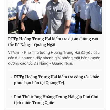
Thị trường 24h
Tấm lòng Việt
VTV4
Vươn mình bằng AI
VTV9
VTV8
PTTg Hoàng Trung Hải kiểm tra dự án đường cao
tốc Đà Nẵng - Quảng Ngãi
Liên hệ tòa soạn
English
VTV.vn - Phó Thủ tướng Hoàng Trung Hải đã yêu cầu
các địa phương đẩy nhanh giải phóng mặt bằng tuyến
đường cao tốc Đà Nẵng - Quảng Ngãi.
THỜI BÁO VTV
PTTg Hoàng Trung Hải kiểm tra công tác khắc
phục hạn hán tại Quảng Trị
Theo dõi báo trên
Phó Thủ tướng Hoàng Trung Hải gặp Phó Chủ
tịch nước Trung Quốc
Cơ quan chủ quản:
Đài Truyền hình Việt Nam