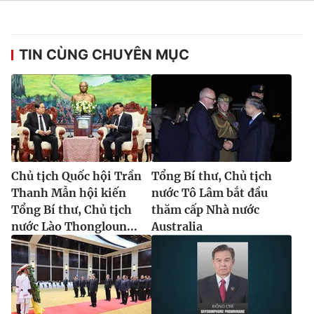
TIN CÙNG CHUYÊN MỤC
® Cấm sao chép dưới mọi hình thức nếu không có sự chấp
thuận bằng văn bản. Ghi rõ nguồn VTV.vn khi phát hành lại
thông tin từ website này.
Chủ tịch Quốc hội Trần
Tổng Bí thư, Chủ tịch
Thanh Mẫn hội kiến
nước Tô Lâm bắt đầu
Tổng Bí thư, Chủ tịch
thăm cấp Nhà nước
nước Lào Thongloun...
Australia