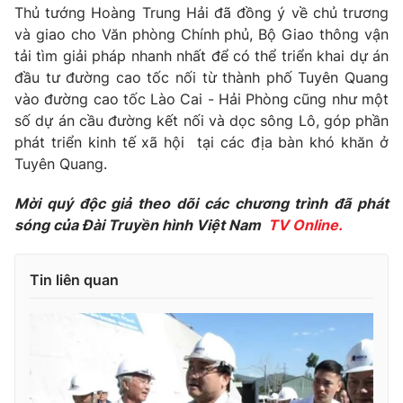
Giao lưu trực tuyến
Thủ tướng Hoàng Trung Hải đã đồng ý về chủ trương
Sản phẩm
và giao cho Văn phòng Chính phủ, Bộ Giao thông vận
Lịch phát sóng
tải tìm giải pháp nhanh nhất để có thể triển khai dự án
Thị trường
đầu tư đường cao tốc nối từ thành phố Tuyên Quang
Tư vấn
vào đường cao tốc Lào Cai - Hải Phòng cũng như một
Chuyên mục khác
số dự án cầu đường kết nối và dọc sông Lô, góp phần
phát triển kinh tế xã hội tại các địa bàn khó khăn ở
Emagazine
Podcast
Tuyên Quang.
Photo
Mời quý độc giả theo dõi các chương trình đã phát
Infographic
sóng của Đài Truyền hình Việt Nam
TV Online.
Video
Shorts video
Tin liên quan
VTV Money
VTV Thể thao
VTV Sức khoẻ
Bất động sản