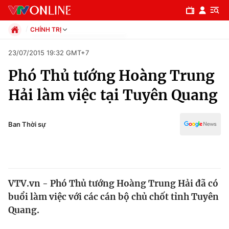
CHÍNH TRỊ
Chính trị
23/07/2015 19:32 GMT+7
Xã hội
Phó Thủ tướng Hoàng Trung
Pháp luật
Chuyên mục
Kinh tế
Hải làm việc tại Tuyên Quang
Thể thao
Chính trị
Truyền hình
Văn hóa - Giải trí
Ban Thời sự
Xã hội
Y tế
Đời sống
Pháp luật
Công nghệ
Giáo dục
VTV.vn - Phó Thủ tướng Hoàng Trung Hải đã có
Y tế
buổi làm việc với các cán bộ chủ chốt tỉnh Tuyên
Quang.
Thế giới