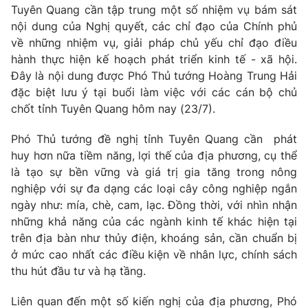
Tuyên Quang cần tập trung một số nhiệm vụ bám sát
Tin tức
nội dung của Nghị quyết, các chỉ đạo của Chính phủ
Kinh tế
về những nhiệm vụ, giải pháp chủ yếu chỉ đạo điều
Thế giới đó đây
Tài chính
hành thực hiện kế hoạch phát triển kinh tế - xã hội.
Dữ liệu và đời sống
Câu chuyện quốc tế
Đây là nội dung được Phó Thủ tướng Hoàng Trung Hải
Thị trường
đặc biệt lưu ý tại buổi làm việc với các cán bộ chủ
Truyền hình
chốt tỉnh Tuyên Quang hôm nay (23/7).
Góc doanh nghiệp
Phim VTV
Phó Thủ tướng đề nghị tỉnh Tuyên Quang cần phát
Giải trí
huy hơn nữa tiềm năng, lợi thế của địa phương, cụ thể
Hậu trường
là tạo sự bền vững và giá trị gia tăng trong nông
Điện ảnh
Đời sống
nghiệp với sự đa dạng các loại cây công nghiệp ngắn
Nhân vật
Âm nhạc
ngày như: mía, chè, cam, lạc. Đồng thời, với nhìn nhận
Du lịch
Khán giả
những khả năng của các ngành kinh tế khác hiện tại
Giáo dục
Sao
trên địa bàn như thủy điện, khoáng sản, cần chuẩn bị
Làm đẹp
Giải sao mai
ở mức cao nhất các điều kiện về nhân lực, chính sách
Tuyển sinh
Công nghệ
thu hút đầu tư và hạ tầng.
Chất lượng cuộc sống
Học trực tuyến
Hitech Công nghệ tương lai
Liên quan đến một số kiến nghị của địa phương, Phó