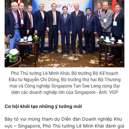
Giao lưu trực tuyến
Sản phẩm
Lịch phát sóng
Thị trường
Tư vấn
Chuyên mục khác
Emagazine
Podcast
Photo
Infographic
Phó Thủ tướng Lê Minh Khái, Bộ trưởng Bộ Kế hoạch
Đầu tư Nguyễn Chí Dũng, Bộ trưởng thứ hai Bộ Thương
Video
Shorts video
mại và Công nghiệp Singapore Tan See Leng cùng đại
diện các doanh nghiệp lớn của Singapore - Ảnh: VGP
VTV Money
VTV Thể thao
Cơ hội khởi tạo những ý tưởng mới
VTV Sức khoẻ
Bất động sản
Bày tỏ vui mừng tham dự Diễn đàn Doanh nghiệp Khu
vực – Singapore, Phó Thủ tướng Lê Minh Khái đánh giá