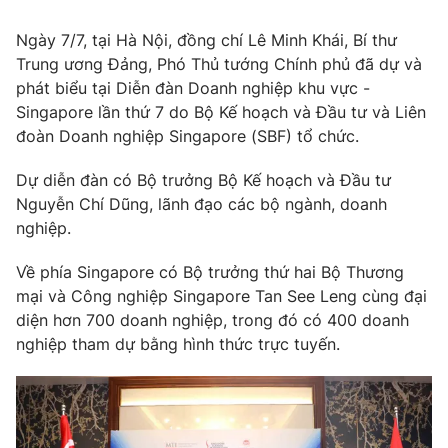
Tin tức
Ngày 7/7, tại Hà Nội, đồng chí Lê Minh Khái, Bí thư
Kinh tế
Trung ương Đảng, Phó Thủ tướng Chính phủ đã dự và
Thế giới đó đây
Tài chính
phát biểu tại Diễn đàn Doanh nghiệp khu vực -
Dữ liệu và đời sống
Câu chuyện quốc tế
Singapore lần thứ 7 do Bộ Kế hoạch và Đầu tư và Liên
Thị trường
đoàn Doanh nghiệp Singapore (SBF) tổ chức.
Truyền hình
Góc doanh nghiệp
Dự diễn đàn có Bộ trưởng Bộ Kế hoạch và Đầu tư
Phim VTV
Nguyễn Chí Dũng, lãnh đạo các bộ ngành, doanh
Giải trí
nghiệp.
Hậu trường
Điện ảnh
Về phía Singapore có Bộ trưởng thứ hai Bộ Thương
Đời sống
Nhân vật
mại và Công nghiệp Singapore Tan See Leng cùng đại
Âm nhạc
Du lịch
Khán giả
diện hơn 700 doanh nghiệp, trong đó có 400 doanh
Giáo dục
Sao
nghiệp tham dự bằng hình thức trực tuyến.
Làm đẹp
Giải sao mai
Tuyển sinh
Công nghệ
Chất lượng cuộc sống
Học trực tuyến
Hitech Công nghệ tương lai