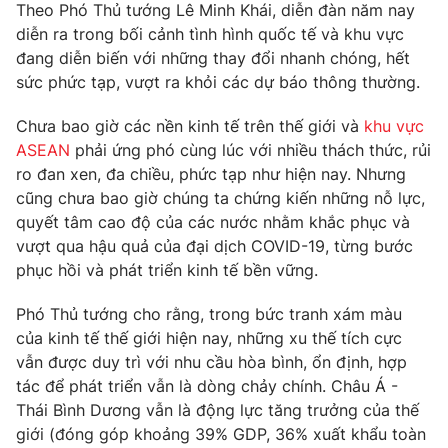
Theo Phó Thủ tướng Lê Minh Khái, diễn đàn năm nay
diễn ra trong bối cảnh tình hình quốc tế và khu vực
đang diễn biến với những thay đổi nhanh chóng, hết
® Cấm sao chép dưới mọi hình thức nếu không có sự chấp
thuận bằng văn bản. Ghi rõ nguồn VTV.vn khi phát hành lại
sức phức tạp, vượt ra khỏi các dự báo thông thường.
thông tin từ website này.
Chưa bao giờ các nền kinh tế trên thế giới và
khu vực
ASEAN
phải ứng phó cùng lúc với nhiều thách thức, rủi
ro đan xen, đa chiều, phức tạp như hiện nay. Nhưng
cũng chưa bao giờ chúng ta chứng kiến những nỗ lực,
quyết tâm cao độ của các nước nhằm khắc phục và
vượt qua hậu quả của đại dịch COVID-19, từng bước
phục hồi và phát triển kinh tế bền vững.
Phó Thủ tướng cho rằng, trong bức tranh xám màu
của kinh tế thế giới hiện nay, những xu thế tích cực
vẫn được duy trì với nhu cầu hòa bình, ổn định, hợp
tác để phát triển vẫn là dòng chảy chính. Châu Á -
Thái Bình Dương vẫn là động lực tăng trưởng của thế
giới (đóng góp khoảng 39% GDP, 36% xuất khẩu toàn