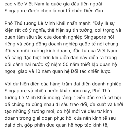
Thị trường 24h
Tấm lòng Việt
cao việc Việt Nam là quốc gia đầu tiên ngoài
Singapore được chọn là nơi tổ chức Diễn đàn.
VTV4
Vươn mình bằng AI
Phó Thủ tướng Lê Minh Khái nhấn mạnh: "Đây là sự
kiện rất có ý nghĩa, thể hiện sự tin tưởng, coi trọng và
VTV9
VTV8
quan tâm sâu sắc của doanh nghiệp Singapore nói
riêng và cộng đồng doanh nghiệp quốc tế nói chung
đối với môi trường kinh doanh, đầu tư của Việt Nam.
Liên hệ tòa soạn
English
Và càng đặc biệt hơn khi diễn đàn này diễn ra trong
bối cảnh hai nước kỷ niệm 50 năm thiết lập quan hệ
ngoại giao và 10 năm quan hệ Đối tác chiến lược.
THỜI BÁO VTV
Với dự hiện diện của hàng trăm đại diện doanh nghiệp
Singapore và nhiều nước khác hôm nay, Phó Thủ
tướng Lê Minh Khái mong rằng: "Diễn đàn sẽ là cơ hội
Theo dõi báo trên
để chúng ta cùng nhau đi sâu trao đổi, đề xuất và khởi
tạo những ý tưởng mới, cơ hội mới về đầu tư kinh
Cơ quan chủ quản:
Đài Truyền hình Việt Nam
doanh trong giai đoạn phục hồi của nền kinh tế sau
đại dịch, góp phần đưa quan hệ hợp tác kinh tế,
Cơ quan báo chí:
Thời báo VTV