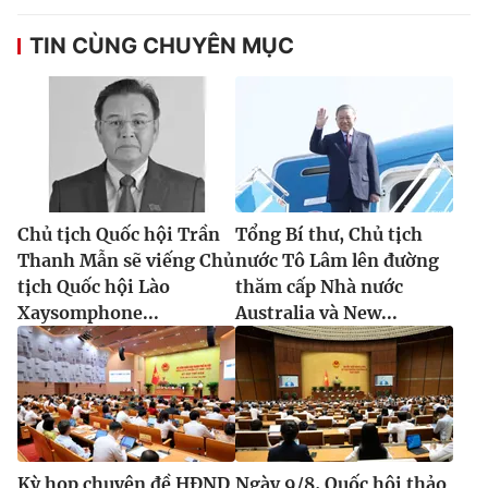
TIN CÙNG CHUYÊN MỤC
Chủ tịch Quốc hội Trần
Tổng Bí thư, Chủ tịch
Thanh Mẫn sẽ viếng Chủ
nước Tô Lâm lên đường
tịch Quốc hội Lào
thăm cấp Nhà nước
Xaysomphone...
Australia và New...
Kỳ họp chuyên đề HĐND
Ngày 9/8, Quốc hội thảo