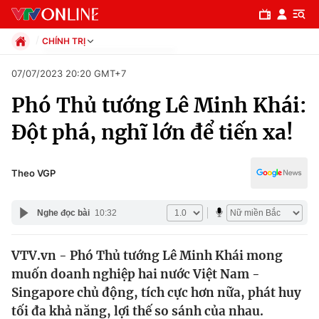
CHÍNH TRỊ
Chính trị
07/07/2023 20:20 GMT+7
Xã hội
Phó Thủ tướng Lê Minh Khái:
Pháp luật
Chuyên mục
Kinh tế
Đột phá, nghĩ lớn để tiến xa!
Thể thao
Chính trị
Truyền hình
Văn hóa - Giải trí
Theo VGP
Xã hội
Y tế
Đời sống
Nghe đọc bài
10:32
Pháp luật
Công nghệ
Giáo dục
VTV.vn - Phó Thủ tướng Lê Minh Khái mong
Y tế
muốn doanh nghiệp hai nước Việt Nam -
Singapore chủ động, tích cực hơn nữa, phát huy
Thế giới
tối đa khả năng, lợi thế so sánh của nhau.