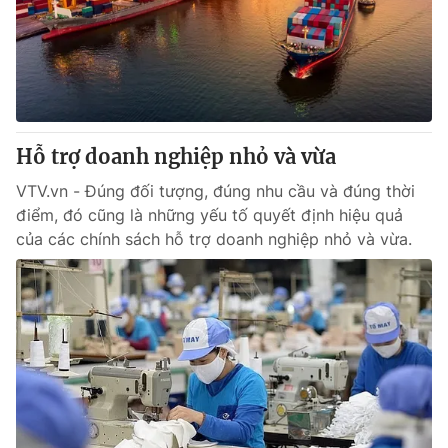
Tin tức
Kinh tế
Thế giới đó đây
Tài chính
Dữ liệu và đời sống
Câu chuyện quốc tế
Thị trường
Hỗ trợ doanh nghiệp nhỏ và vừa
Truyền hình
Góc doanh nghiệp
VTV.vn - Đúng đối tượng, đúng nhu cầu và đúng thời
Phim VTV
Giải trí
điểm, đó cũng là những yếu tố quyết định hiệu quả
Hậu trường
của các chính sách hỗ trợ doanh nghiệp nhỏ và vừa.
Điện ảnh
Đời sống
Nhân vật
Âm nhạc
Du lịch
Khán giả
Giáo dục
Sao
Làm đẹp
Giải sao mai
Tuyển sinh
Công nghệ
Chất lượng cuộc sống
Học trực tuyến
Hitech Công nghệ tương lai