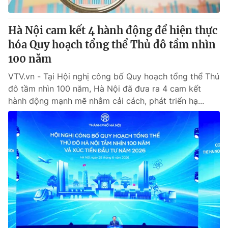
Giấy phép hoạt động báo in và báo điện tử số 483/GP-BTTTT
cấp ngày 29/12/2023
Hà Nội cam kết 4 hành động để hiện thực
Tổng Biên tập:
Vũ Thanh Thủy
hóa Quy hoạch tổng thể Thủ đô tầm nhìn
Phó Tổng Biên tập:
Nguyễn Thị Mỹ Hạnh, Phạm Quốc Thắng,
100 năm
Nguyễn Trọng Ninh
Tổng đài VTV:
024.38 355 931 - 024.38 355 932
VTV.vn - Tại Hội nghị công bố Quy hoạch tổng thể Thủ
Ðiện thoại Thời báo VTV:
024.66 897 897
đô tầm nhìn 100 năm, Hà Nội đã đưa ra 4 cam kết
Email:
toasoan@vtv.vn
hành động mạnh mẽ nhằm cải cách, phát triển hạ...
Liên hệ quảng cáo:
024-7300.7108