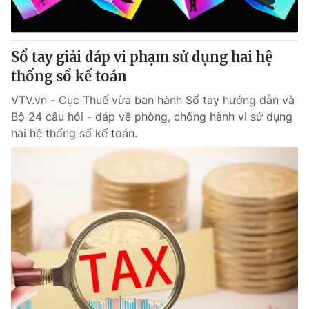
Thị trường 24h
Tấm lòng Việt
VTV4
Vươn mình bằng AI
Sổ tay giải đáp vi phạm sử dụng hai hệ
thống sổ kế toán
VTV9
VTV8
VTV.vn - Cục Thuế vừa ban hành Sổ tay hướng dẫn và
Bộ 24 câu hỏi - đáp về phòng, chống hành vi sử dụng
Liên hệ tòa soạn
English
hai hệ thống sổ kế toán.
THỜI BÁO VTV
Theo dõi báo trên
Cơ quan chủ quản:
Đài Truyền hình Việt Nam
Cơ quan báo chí:
Thời báo VTV