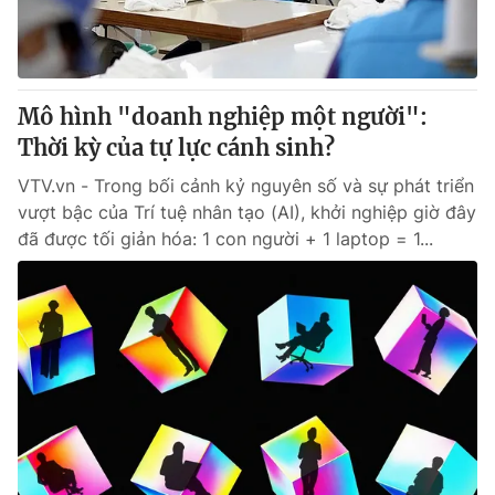
Giao lưu trực tuyến
Sản phẩm
Lịch phát sóng
Thị trường
Tư vấn
Mô hình "doanh nghiệp một người":
Thời kỳ của tự lực cánh sinh?
Chuyên mục khác
Emagazine
VTV.vn - Trong bối cảnh kỷ nguyên số và sự phát triển
Podcast
vượt bậc của Trí tuệ nhân tạo (AI), khởi nghiệp giờ đây
đã được tối giản hóa: 1 con người + 1 laptop = 1...
Photo
Infographic
Video
Shorts video
VTV Money
VTV Thể thao
VTV Sức khoẻ
Bất động sản