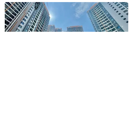
Tin mới
Video
Live
Emagazine
Trang chủ
Thu hút vốn đầu tư trực tiếp nước ngoài
có chọn lọc
VTV.vn - Việt Nam hiện có hơn 46.500 dự án FDI với
tổng vốn đăng ký hơn 543 tỷ USD, nằm trong nhóm 15
quốc gia hấp dẫn vốn FDI nhất trên toàn cầu.