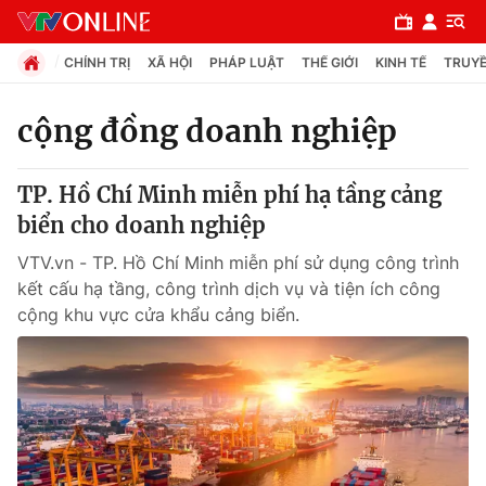
CHÍNH TRỊ
XÃ HỘI
PHÁP LUẬT
THẾ GIỚI
KINH TẾ
TRUYỀ
cộng đồng doanh nghiệp
Chuyên mục
TP. Hồ Chí Minh miễn phí hạ tầng cảng
Chính trị
biển cho doanh nghiệp
VTV.vn - TP. Hồ Chí Minh miễn phí sử dụng công trình
Xã hội
kết cấu hạ tầng, công trình dịch vụ và tiện ích công
cộng khu vực cửa khẩu cảng biển.
Pháp luật
Y tế
Thế giới