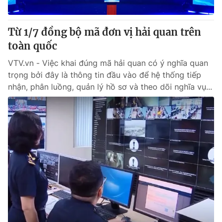
® Cấm sao chép dưới mọi hình thức nếu không có sự chấp
Từ 1/7 đồng bộ mã đơn vị hải quan trên
thuận bằng văn bản. Ghi rõ nguồn VTV.vn khi phát hành lại
toàn quốc
thông tin từ website này.
VTV.vn - Việc khai đúng mã hải quan có ý nghĩa quan
trọng bởi đây là thông tin đầu vào để hệ thống tiếp
nhận, phân luồng, quản lý hồ sơ và theo dõi nghĩa vụ...