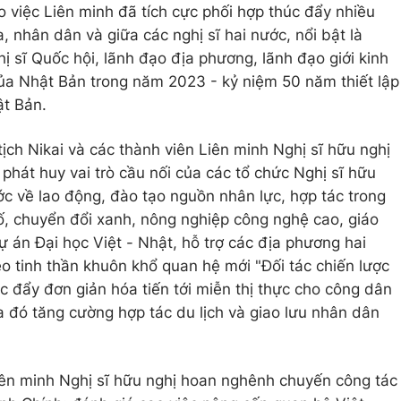
việc Liên minh đã tích cực phối hợp thúc đẩy nhiều
, nhân dân và giữa các nghị sĩ hai nước, nổi bật là
 sĩ Quốc hội, lãnh đạo địa phương, lãnh đạo giới kinh
 của Nhật Bản trong năm 2023 - kỷ niệm 50 năm thiết lập
ật Bản.
ịch Nikai và các thành viên Liên minh Nghị sĩ hữu nghị
phát huy vai trò cầu nối của các tổ chức Nghị sĩ hữu
ớc về lao động, đào tạo nguồn nhân lực, hợp tác trong
ố, chuyển đổi xanh, nông nghiệp công nghệ cao, giáo
dự án Đại học Việt - Nhật, hỗ trợ các địa phương hai
eo tinh thần khuôn khổ quan hệ mới "Đối tác chiến lược
c đẩy đơn giản hóa tiến tới miễn thị thực cho công dân
 đó tăng cường hợp tác du lịch và giao lưu nhân dân
Liên minh Nghị sĩ hữu nghị hoan nghênh chuyến công tác