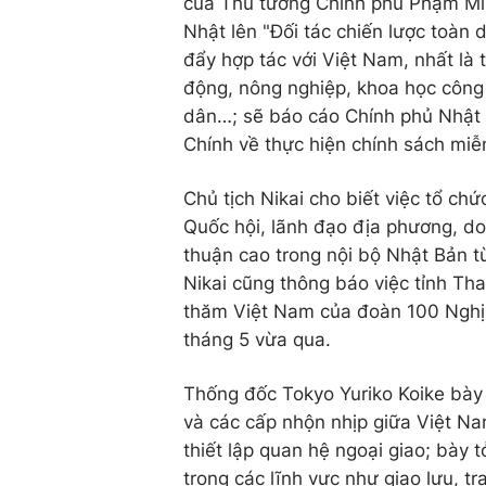
của Thủ tướng Chính phủ Phạm Min
Nhật lên "Đối tác chiến lược toàn 
đẩy hợp tác với Việt Nam, nhất là 
động, nông nghiệp, khoa học công 
dân…; sẽ báo cáo Chính phủ Nhật
Chính về thực hiện chính sách miễ
Chủ tịch Nikai cho biết việc tổ ch
Quốc hội, lãnh đạo địa phương, d
thuận cao trong nội bộ Nhật Bản t
Nikai cũng thông báo việc tỉnh Tha
thăm Việt Nam của đoàn 100 Nghị sĩ
tháng 5 vừa qua.
Thống đốc Tokyo Yuriko Koike bày
và các cấp nhộn nhịp giữa Việt N
thiết lập quan hệ ngoại giao; bày
trong các lĩnh vực như giao lưu, t