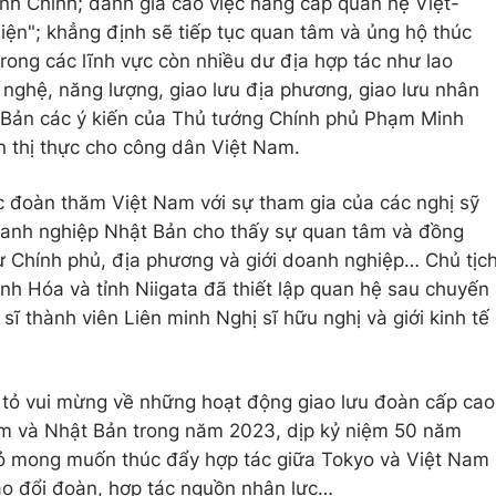
h Chính; đánh giá cao việc nâng cấp quan hệ Việt-
diện"; khẳng định sẽ tiếp tục quan tâm và ủng hộ thúc
trong các lĩnh vực còn nhiều dư địa hợp tác như lao
nghệ, năng lượng, giao lưu địa phương, giao lưu nhân
 Bản các ý kiến của Thủ tướng Chính phủ Phạm Minh
n thị thực cho công dân Việt Nam.
ức đoàn thăm Việt Nam với sự tham gia của các nghị sỹ
oanh nghiệp Nhật Bản cho thấy sự quan tâm và đồng
ừ Chính phủ, địa phương và giới doanh nghiệp… Chủ tịc
nh Hóa và tỉnh Niigata đã thiết lập quan hệ sau chuyến
 thành viên Liên minh Nghị sĩ hữu nghị và giới kinh tế
 tỏ vui mừng về những hoạt động giao lưu đoàn cấp cao
am và Nhật Bản trong năm 2023, dịp kỷ niệm 50 năm
 tỏ mong muốn thúc đẩy hợp tác giữa Tokyo và Việt Nam
rao đổi đoàn, hợp tác nguồn nhân lực…