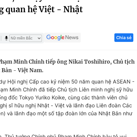
g quan hệ Việt - Nhật
Góc ảnh
Giáo dục
Công nghệ
Chia sẻ
Tuyển sinh
Hitech Công ng
Học trực tuyến
Sản phẩm
hạm Minh Chính tiếp ông Nikai Toshihiro, Chủ tịch
g
Thị trường
 Bản - Việt Nam.
Tư vấn
 dự Hội nghị Cấp cao kỷ niệm 50 năm quan hệ ASEAN -
ạm Minh Chính đã tiếp Chủ tịch Liên minh nghị sỹ hữu
ống đốc Tokyo Yuriko Koike, cùng các thành viên chủ
ghị sĩ hữu nghị Nhật - Việt và lãnh đạo Liên đoàn Các
en) và lãnh đạo một số tập đoàn lớn của Nhật Bản như
nh, Thủ tướng Chính phủ Phạm Minh Chính bày tỏ vui