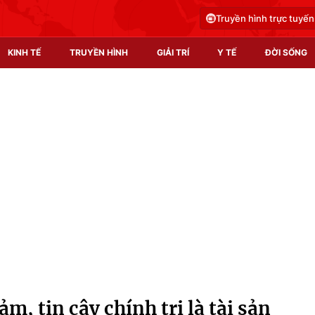
Truyền hình trực tuyến
KINH TẾ
TRUYỀN HÌNH
GIẢI TRÍ
Y TẾ
ĐỜI SỐNG
Pháp luật
Y tế
Truyền hình
Multimedia
Phim VTV
Video
Hậu trường
Shorts video
Nhân vật
Podcast
Khán giả
EMagazine
Giải sao mai
Photo
m, tin cậy chính trị là tài sản
Infographic