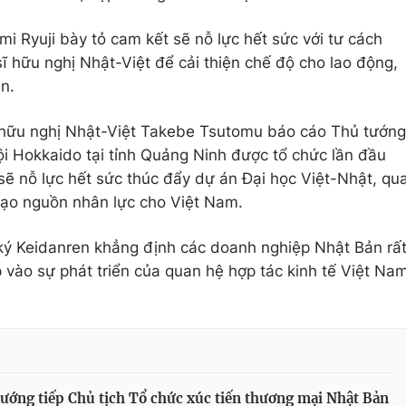
i Ryuji bày tỏ cam kết sẽ nỗ lực hết sức với tư cách
 hữu nghị Nhật-Việt để cải thiện chế độ cho lao động,
n.
ĩ hữu nghị Nhật-Việt Takebe Tsutomu báo cáo Thủ tướng
i Hokkaido tại tỉnh Quảng Ninh được tổ chức lần đầu
ẽ nỗ lực hết sức thúc đẩy dự án Đại học Việt-Nhật, qu
ạo nguồn nhân lực cho Việt Nam.
ý Keidanren khẳng định các doanh nghiệp Nhật Bản rấ
ào sự phát triển của quan hệ hợp tác kinh tế Việt Na
ướng tiếp Chủ tịch Tổ chức xúc tiến thương mại Nhật Bản