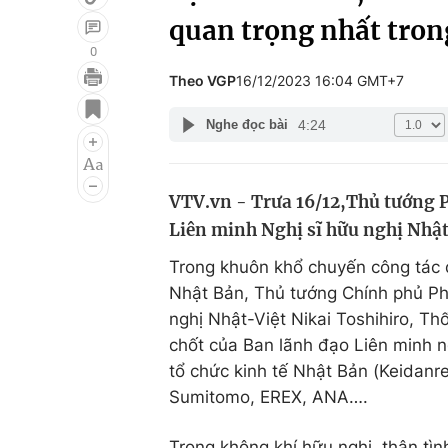
quan trọng nhất tron
0
Theo VGP
16/12/2023 16:04 GMT+7
Giải trí
Đời sống
4:24
Nghe đọc bài
Điện ảnh
Du lịch
Âm nhạc
Làm đẹp
VTV.vn - Trưa 16/12,Thủ tướng P
Sao
Chất lượng cuộc sốn
Liên minh Nghị sĩ hữu nghị Nhật
Trong khuôn khổ chuyến công tác
Nhật Bản, Thủ tướng Chính phủ Ph
nghị Nhật-Việt Nikai Toshihiro, Th
chốt của Ban lãnh đạo Liên minh n
tổ chức kinh tế Nhật Bản (Keidanr
Sumitomo, EREX, ANA….
Trong không khí hữu nghị, thân tì