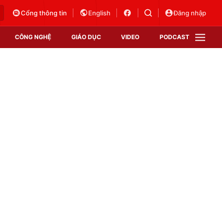
Cổng thông tin
English
Đăng nhập
CÔNG NGHỆ
GIÁO DỤC
VIDEO
PODCAST
VTV Money
VTV Thể thao
VTV Sức khoẻ
Bất động sản
Thị trường 24h
Tấm lòng Việt
Vươn mình bằng AI
VTV4
VTV8
VTV9
Lịch phát sóng
Giao lưu trực tuyến
Sự kiện