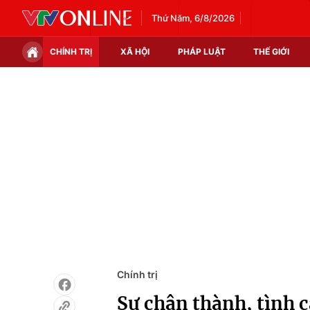
Thứ Năm, 6/8/2026
CHÍNH TRỊ
XÃ HỘI
PHÁP LUẬT
THẾ GIỚI
Chính trị
Xã hội
Thế giới
Kinh tế
Tin tức
Tài chính
Thế giới đó đây
Thị trường
Câu chuyện quốc tế
Góc doanh nghiệp
Dữ liệu và đời sống
Chính trị
Sự chân thành, tình cả