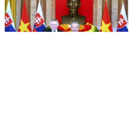
Tin mới
Video
Live
Emagazine
Trang chủ
AlphaReal khẳng định vị thế đối tác chiến
lược hạng A Vinhomes
VTV.vn - Ngày 27/03, AlphaReal chính thức được
Vinhomes công nhận là đại lý Hạng A – cấp xếp hạng
cao nhất trong hệ thống đối tác phân phối trên toàn...