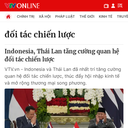
CHÍNH TRỊ
XÃ HỘI
PHÁP LUẬT
THẾ GIỚI
KINH TẾ
TRUYỀ
đối tác chiến lược
Chuyên mục
Indonesia, Thái Lan tăng cường quan hệ
Chính trị
đối tác chiến lược
VTV.vn - Indonesia và Thái Lan đã nhất trí tăng cường
Xã hội
quan hệ đối tác chiến lược, thúc đẩy hội nhập kinh tế
và mở rộng thương mại song phương.
Pháp luật
Y tế
Thế giới