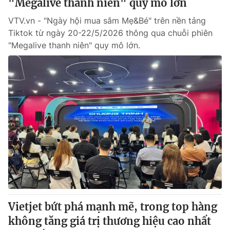
"Megalive thanh niên" quy mô lớn
VTV.vn - "Ngày hội mua sắm Mẹ&Bé" trên nền tảng
Tiktok từ ngày 20-22/5/2026 thông qua chuỗi phiên
"Megalive thanh niên" quy mô lớn.
Vietjet bứt phá mạnh mẽ, trong top hàng
không tăng giá trị thương hiệu cao nhất