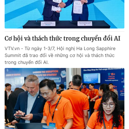
Giao lưu trực tuyến
Sản phẩm
Lịch phát sóng
Thị trường
Tư vấn
Cơ hội và thách thức trong chuyển đổi AI
Chuyên mục khác
Emagazine
VTV.vn - Từ ngày 1-3/7, Hội nghị Ha Long Sapphire
Podcast
Summit đã trao đổi về những cơ hội và thách thức
trong chuyển đổi AI.
Photo
Infographic
Video
Shorts video
VTV Money
VTV Thể thao
VTV Sức khoẻ
Bất động sản