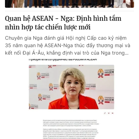
Giấy phép hoạt động báo in và báo điện tử số 483/GP-BTTTT
cấp ngày 29/12/2023
Quan hệ ASEAN - Nga: Định hình tầm
Tổng Biên tập:
Vũ Thanh Thủy
nhìn hợp tác chiến lược mới
Phó Tổng Biên tập:
Nguyễn Thị Mỹ Hạnh, Phạm Quốc Thắng,
Nguyễn Trọng Ninh
Chuyên gia Nga đánh giá Hội nghị Cấp cao kỷ niệm
Tổng đài VTV:
024.38 355 931 - 024.38 355 932
35 năm quan hệ ASEAN-Nga thúc đẩy thương mại và
Ðiện thoại Thời báo VTV:
024.66 897 897
kết nối Đại Á-Âu, khẳng định vai trò của Nga trong...
Email:
toasoan@vtv.vn
Liên hệ quảng cáo:
024-7300.7108