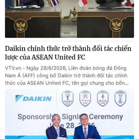
Tin tức
Kinh tế
Thế giới đó đây
Tài chính
Dữ liệu và đời sống
Câu chuyện quốc tế
Thị trường
Daikin chính thức trở thành đối tác chiến
Truyền hình
Góc doanh nghiệp
lược của ASEAN United FC
Phim VTV
Giải trí
VTV.vn - Ngày 28/6/2026, Liên đoàn bóng đá Đông
Hậu trường
Nam Á (AFF) công bố Daikin trở thành đối tác chính
Điện ảnh
thức của ASEAN United FC, tên gọi chung cho bốn...
Đời sống
Nhân vật
Âm nhạc
Du lịch
Khán giả
Giáo dục
Sao
Làm đẹp
Giải sao mai
Tuyển sinh
Công nghệ
Chất lượng cuộc sống
Học trực tuyến
Hitech Công nghệ tương lai