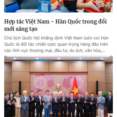
Thị trường 24h
Tấm lòng Việt
VTV4
Vươn mình bằng AI
Hợp tác Việt Nam - Hàn Quốc trong đổi
mới sáng tạo
VTV9
VTV8
Chủ tịch Quốc hội khẳng định Việt Nam luôn coi Hàn
Quốc là đối tác chiến lược quan trọng hàng đầu trên
Liên hệ tòa soạn
English
các lĩnh vực thương mại, đầu tư, du lịch, văn hóa,...
THỜI BÁO VTV
Theo dõi báo trên
Cơ quan chủ quản:
Đài Truyền hình Việt Nam
Cơ quan báo chí:
Thời báo VTV