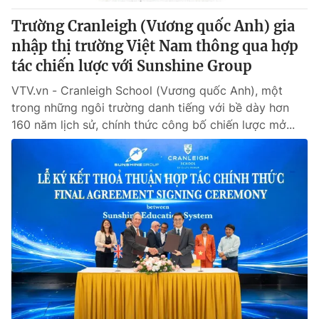
Trường Cranleigh (Vương quốc Anh) gia
® Cấm sao chép dưới mọi hình thức nếu không có sự chấp
nhập thị trường Việt Nam thông qua hợp
thuận bằng văn bản. Ghi rõ nguồn VTV.vn khi phát hành lại
tác chiến lược với Sunshine Group
thông tin từ website này.
VTV.vn - Cranleigh School (Vương quốc Anh), một
trong những ngôi trường danh tiếng với bề dày hơn
160 năm lịch sử, chính thức công bố chiến lược mở...