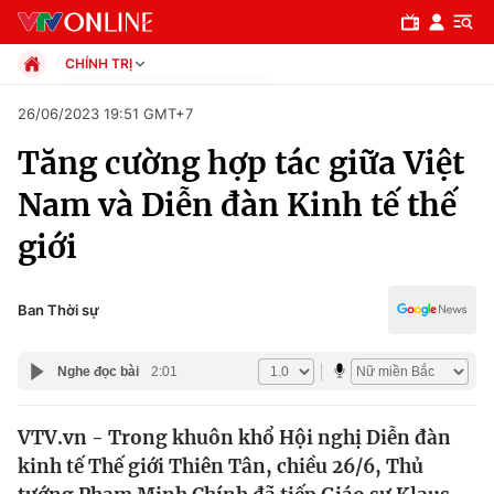
CHÍNH TRỊ
Chính trị
26/06/2023 19:51 GMT+7
Xã hội
Tăng cường hợp tác giữa Việt
Pháp luật
Chuyên mục
Kinh tế
Nam và Diễn đàn Kinh tế thế
Thể thao
Chính trị
giới
Truyền hình
Văn hóa - Giải trí
Xã hội
Y tế
Ban Thời sự
Đời sống
Pháp luật
Công nghệ
Nghe đọc bài
2:01
Giáo dục
Y tế
VTV.vn - Trong khuôn khổ Hội nghị Diễn đàn
kinh tế Thế giới Thiên Tân, chiều 26/6, Thủ
Thế giới