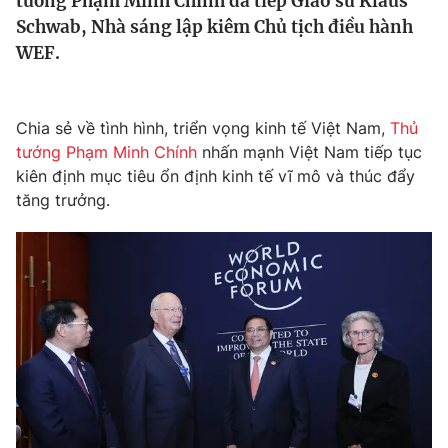
tướng Phạm Minh Chính đã tiếp Giáo sư Klaus
Tin tức
Schwab, Nhà sáng lập kiêm Chủ tịch điều hành
Kinh tế
WEF.
Thế giới đó đây
Tài chính
Dữ liệu và đời sống
Câu chuyện quốc tế
Thị trường
Chia sẻ về tình hình, triển vọng kinh tế Việt Nam,
Thủ
tướng Phạm Minh Chính
nhấn mạnh Việt Nam tiếp tục
Truyền hình
Góc doanh nghiệp
kiên định mục tiêu ổn định kinh tế vĩ mô và thúc đẩy
Phim VTV
tăng trưởng.
Giải trí
Hậu trường
Điện ảnh
Đời sống
Nhân vật
Âm nhạc
Du lịch
Khán giả
Giáo dục
Sao
Làm đẹp
Giải sao mai
Tuyển sinh
Công nghệ
Chất lượng cuộc sống
Học trực tuyến
Hitech Công nghệ tương lai