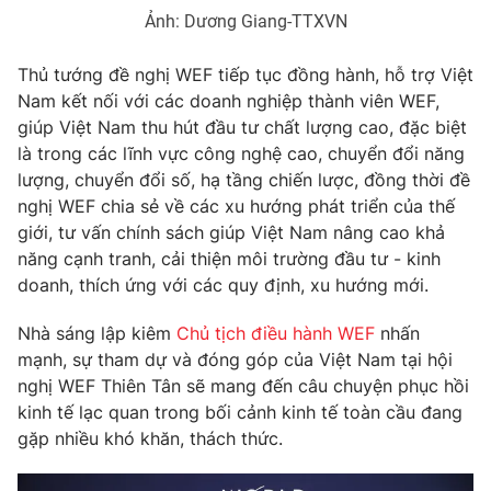
Thị trường 24h
Tấm lòng Việt
Ảnh: Dương Giang-TTXVN
VTV4
Vươn mình bằng AI
Thủ tướng đề nghị WEF tiếp tục đồng hành, hỗ trợ Việt
Nam kết nối với các doanh nghiệp thành viên WEF,
giúp Việt Nam thu hút đầu tư chất lượng cao, đặc biệt
VTV9
VTV8
là trong các lĩnh vực công nghệ cao, chuyển đổi năng
lượng, chuyển đổi số, hạ tầng chiến lược, đồng thời đề
Liên hệ tòa soạn
English
nghị WEF chia sẻ về các xu hướng phát triển của thế
giới, tư vấn chính sách giúp Việt Nam nâng cao khả
năng cạnh tranh, cải thiện môi trường đầu tư - kinh
doanh, thích ứng với các quy định, xu hướng mới.
THỜI BÁO VTV
Nhà sáng lập kiêm
Chủ tịch điều hành WEF
nhấn
mạnh, sự tham dự và đóng góp của Việt Nam tại hội
nghị WEF Thiên Tân sẽ mang đến câu chuyện phục hồi
kinh tế lạc quan trong bối cảnh kinh tế toàn cầu đang
Theo dõi báo trên
gặp nhiều khó khăn, thách thức.
Cơ quan chủ quản:
Đài Truyền hình Việt Nam