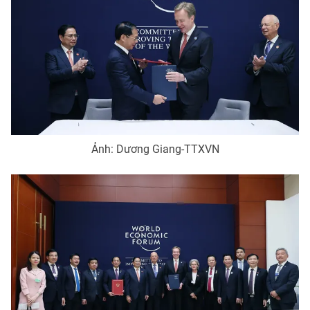
® Cấm sao chép dưới mọi hình thức nếu không có sự chấp
thuận bằng văn bản. Ghi rõ nguồn VTV.vn khi phát hành lại
thông tin từ website này.
Ảnh: Dương Giang-TTXVN