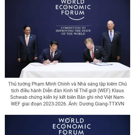
Cơ quan báo chí:
Thời báo VTV
Giấy phép hoạt động báo in và báo điện tử số 483/GP-BTTTT
cấp ngày 29/12/2023
Tổng Biên tập:
Vũ Thanh Thủy
Phó Tổng Biên tập:
Nguyễn Thị Mỹ Hạnh, Phạm Quốc Thắng,
Nguyễn Trọng Ninh
Tổng đài VTV:
024.38 355 931 - 024.38 355 932
Ðiện thoại Thời báo VTV:
024.66 897 897
Email:
toasoan@vtv.vn
Liên hệ quảng cáo:
024-7300.7108
Thủ tướng Phạm Minh Chính và Nhà sáng lập kiêm Chủ
tịch điều hành Diễn đàn Kinh tế Thế giới (WEF) Klaus
Schwab chứng kiến ký kết biên Bản ghi nhớ Việt Nam-
WEF giai đoạn 2023-2026. Ảnh: Dương Giang-TTXVN