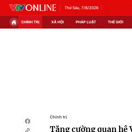
Thứ Sáu, 7/8/2026
CHÍNH TRỊ
XÃ HỘI
PHÁP LUẬT
THẾ GIỚI
Chính trị
Xã hội
Thế giới
Kinh tế
Tin tức
Tài chính
Thế giới đó đây
Thị trường
Câu chuyện quốc tế
Góc doanh nghiệp
Dữ liệu và đời sống
Chính trị
Tăng cường quan hệ V