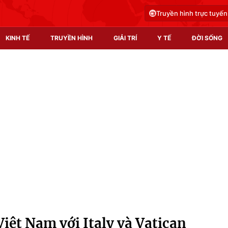
Truyền hình trực tuyến
KINH TẾ
TRUYỀN HÌNH
GIẢI TRÍ
Y TẾ
ĐỜI SỐNG
Pháp luật
Y tế
Truyền hình
Multimedia
Phim VTV
Video
Hậu trường
Shorts video
Nhân vật
Podcast
Khán giả
EMagazine
Giải sao mai
Photo
iệt Nam với Italy và Vatican
Infographic