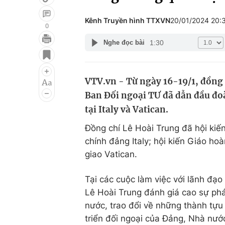
Kênh Truyền hình TTXVN
20/01/2024 20:
0
1:30
Nghe đọc bài
Giải trí
Đời sống
Điện ảnh
Du lịch
VTV.vn - Từ ngày 16-19/1, đồng
Âm nhạc
Làm đẹp
Ban Đối ngoại TƯ đã dẫn đầu đo
Sao
Chất lượng cuộc sốn
tại Italy và Vatican.
Đồng chí Lê Hoài Trung đã hội kiến
chính đảng Italy; hội kiến Giáo ho
giao Vatican.
Tại các cuộc làm việc với lãnh đạo
Lê Hoài Trung đánh giá cao sự phát
nước, trao đổi về những thành tựu
triển đối ngoại của Đảng, Nhà nư