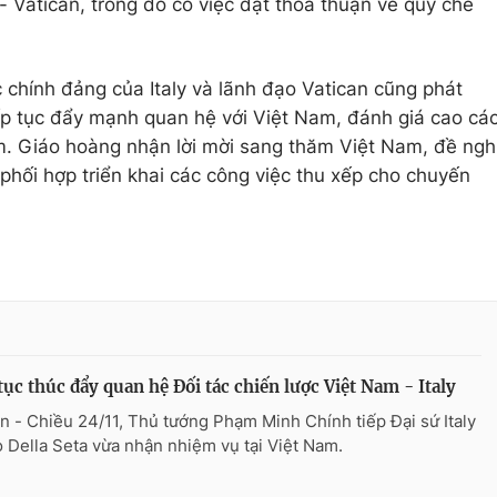
- Vatican, trong đó có việc đạt thỏa thuận về quy chế
 chính đảng của Italy và lãnh đạo Vatican cũng phát
iếp tục đẩy mạnh quan hệ với Việt Nam, đánh giá cao cá
m. Giáo hoàng nhận lời mời sang thăm Việt Nam, đề ngh
phối hợp triển khai các công việc thu xếp cho chuyến
tục thúc đẩy quan hệ Đối tác chiến lược Việt Nam - Italy
n - Chiều 24/11, Thủ tướng Phạm Minh Chính tiếp Đại sứ Italy
 Della Seta vừa nhận nhiệm vụ tại Việt Nam.