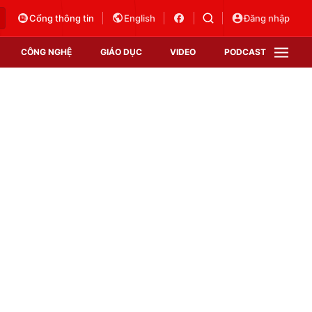
Cổng thông tin
English
Đăng nhập
CÔNG NGHỆ
GIÁO DỤC
VIDEO
PODCAST
VTV Money
VTV Thể thao
VTV Sức khoẻ
Bất động sản
Thị trường 24h
Tấm lòng Việt
Vươn mình bằng AI
VTV4
VTV8
VTV9
Lịch phát sóng
Giao lưu trực tuyến
Sự kiện