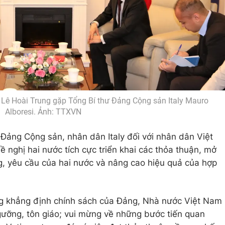
Lê Hoài Trung gặp Tổng Bí thư Đảng Cộng sản Italy Mauro
Alboresi. Ảnh: TTXVN
Đảng Cộng sản, nhân dân Italy đối với nhân dân Việt
 nghị hai nước tích cực triển khai các thỏa thuận, mở
g, yêu cầu của hai nước và nâng cao hiệu quả của hợp
ung khẳng định chính sách của Đảng, Nhà nước Việt Nam
gưỡng, tôn giáo; vui mừng về những bước tiến quan