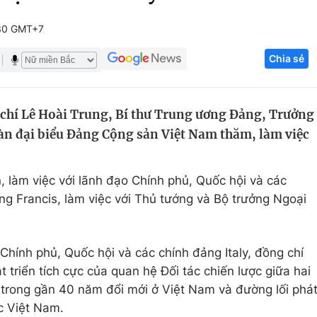
Góc ảnh
30 GMT+7
Chia sẻ
Giáo dục
Công nghệ
Tuyển sinh
Hitech Công ng
 chí Lê Hoài Trung, Bí thư Trung ương Đảng, Trưởng
Học trực tuyến
Sản phẩm
àn đại biểu Đảng Cộng sản Việt Nam thăm, làm việc
g
Thị trường
Tư vấn
, làm việc với lãnh đạo Chính phủ, Quốc hội và các
àng Francis, làm việc với Thủ tướng và Bộ trưởng Ngoại
 Chính phủ, Quốc hội và các chính đảng Italy, đồng chí
 triển tích cực của quan hệ Đối tác chiến lược giữa hai
 trong gần 40 năm đổi mới ở Việt Nam và đường lối phá
ớc Việt Nam.