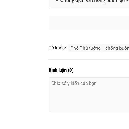
Chống dịch và chống buôn lậu 
Từ khóa:
Phó Thủ tướng
chống buôn
Bình luận
(
0
)