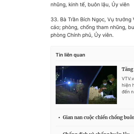
nhũng, kinh tế, buôn lậu, Ủy viên
33. Bà Trần Bích Ngọc, Vụ trưởng V
cáo; phòng, chống tham nhũng, buô
phòng Chính phủ, Ủy viên.
Tin liên quan
Tăng 
VTV.v
hiện 
đến n
Gian nan cuộc chiến chống buôn