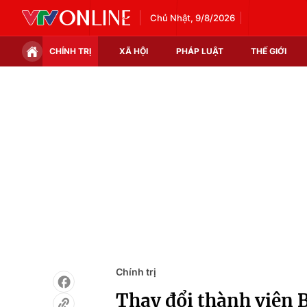
Chủ Nhật, 9/8/2026
CHÍNH TRỊ
XÃ HỘI
PHÁP LUẬT
THẾ GIỚI
Chính trị
Xã hội
Thế giới
Kinh tế
Tin tức
Tài chính
Thế giới đó đây
Thị trường
Câu chuyện quốc tế
Góc doanh nghiệp
Dữ liệu và đời sống
Chính trị
Thay đổi thành viên 