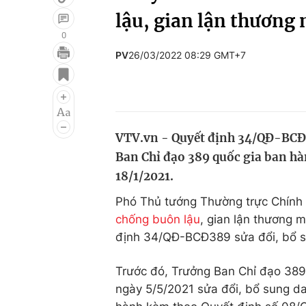
lậu, gian lận thương 
0
PV
26/03/2022 08:29 GMT+7
Giải trí
Đời sống
Điện ảnh
Du lịch
Âm nhạc
Làm đẹp
VTV.vn - Quyết định 34/QĐ-BCĐ3
Sao
Chất lượng cuộc sốn
Ban Chỉ đạo 389 quốc gia ban h
18/1/2021.
Phó Thủ tướng Thường trực Chính 
chống buôn lậu
, gian lận thương 
định 34/QĐ-BCĐ389 sửa đổi, bổ s
Trước đó, Trưởng Ban Chỉ đạo 38
ngày 5/5/2021 sửa đổi, bổ sung d