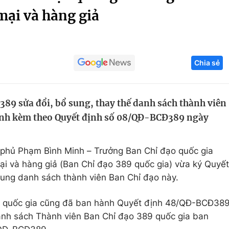
mại và hàng giả
Góc ảnh
Giáo dục
Công nghệ
Chia sẻ
Tuyển sinh
Hitech Công ng
Học trực tuyến
Sản phẩm
89 sửa đổi, bổ sung, thay thế danh sách thành viên
g
Thị trường
ành kèm theo Quyết định số 08/QĐ-BCĐ389 ngày
Tư vấn
phủ Phạm Bình Minh – Trưởng Ban Chỉ đạo quốc gia
mại và hàng giả (Ban Chỉ đạo 389 quốc gia) vừa ký Quyết
ung danh sách thành viên Ban Chỉ đạo này.
9 quốc gia cũng đã ban hành Quyết định 48/QĐ-BCĐ38
anh sách Thành viên Ban Chỉ đạo 389 quốc gia ban