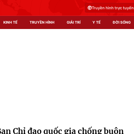
Truyền hình trực tuyến
KINH TẾ
TRUYỀN HÌNH
GIẢI TRÍ
Y TẾ
ĐỜI SỐNG
Pháp luật
Y tế
Truyền hình
Multimedia
Phim VTV
Video
Hậu trường
Shorts video
Nhân vật
Podcast
Khán giả
EMagazine
Giải sao mai
Photo
Ban Chỉ đạo quốc gia chống buôn
Infographic