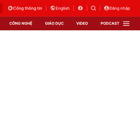
Cổng thông tin
English
Đăng nhập
CÔNG NGHỆ
GIÁO DỤC
VIDEO
PODCAST
VTV Money
VTV Thể thao
VTV Sức khoẻ
Bất động sản
Thị trường 24h
Tấm lòng Việt
Vươn mình bằng AI
VTV4
VTV8
VTV9
Lịch phát sóng
Giao lưu trực tuyến
Sự kiện