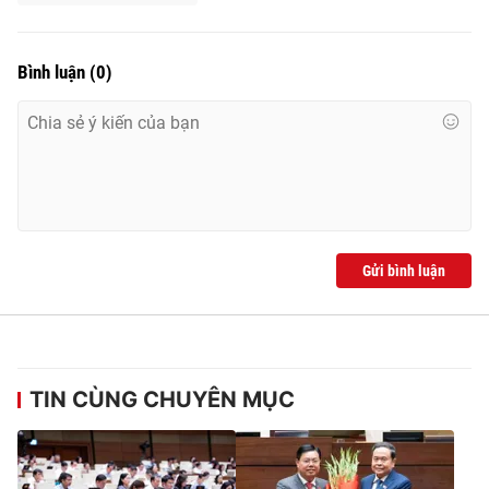
Bình luận
(
0
)
Gửi bình luận
TIN CÙNG CHUYÊN MỤC