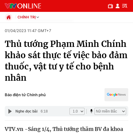
CHÍNH TRỊ
Chính trị
01/04/2023 11:47 GMT+7
Xã hội
Thủ tướng Phạm Minh Chính
Pháp luật
Chuyên mục
Kinh tế
khảo sát thực tế việc bảo đảm
Thể thao
Chính trị
thuốc, vật tư y tế cho bệnh
Truyền hình
Văn hóa - Giải trí
nhân
Xã hội
Y tế
Đời sống
Pháp luật
Báo điện tử Chính phủ
Công nghệ
Giáo dục
Y tế
Nghe đọc bài
6:18
Thế giới
VTV.vn -Sáng 1/4, Thủ tướng thăm BV đa khoa