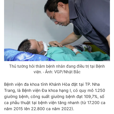
Thị trường 24h
Tấm lòng Việt
VTV4
Vươn mình bằng AI
VTV9
VTV8
Liên hệ tòa soạn
English
Thủ tướng hỏi thăm bệnh nhân đang điều trị tại Bệnh
viện. - Ảnh: VGP/Nhật Bắc
THỜI BÁO VTV
Bệnh viện đa khoa tỉnh Khánh Hòa đặt tại TP. Nha
Theo dõi báo trên
Trang, là Bệnh viện Đa khoa hạng I, có quy mô 1.250
giường bệnh, công suất giường bệnh đạt 109,7%, số
ca phẫu thuật tại bệnh viện tăng nhanh (từ 17.200 ca
Cơ quan chủ quản:
Đài Truyền hình Việt Nam
năm 2015 lên 22.800 ca năm 2022).
Cơ quan báo chí:
Thời báo VTV