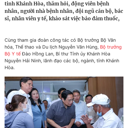
tỉnh Khánh Hòa, thăm hỏi, động viên bệnh
Tin tức
nhân, người nhà bệnh nhân, đội ngũ cán bộ, bác
Kinh tế
sĩ, nhân viên y tế, khảo sát việc bảo đảm thuốc,
Thế giới đó đây
Tài chính
Dữ liệu và đời sống
Câu chuyện quốc tế
Thị trường
Cùng tham gia đoàn công tác có Bộ trưởng Bộ Văn
Truyền hình
Góc doanh nghiệp
hóa, Thể thao và Du lịch Nguyễn Văn Hùng,
Bộ trưởng
Bộ Y tế
Đào Hồng Lan, Bí thư Tỉnh ủy Khánh Hòa
Phim VTV
Nguyễn Hải Ninh, lãnh đạo các bộ, ngành, tỉnh Khánh
Giải trí
Hòa.
Hậu trường
Điện ảnh
Đời sống
Nhân vật
Âm nhạc
Du lịch
Khán giả
Giáo dục
Sao
Làm đẹp
Giải sao mai
Tuyển sinh
Công nghệ
Chất lượng cuộc sống
Học trực tuyến
Hitech Công nghệ tương lai