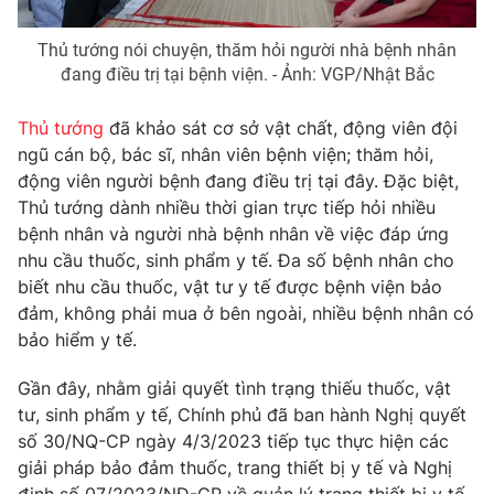
Thủ tướng nói chuyện, thăm hỏi người nhà bệnh nhân
đang điều trị tại bệnh viện. - Ảnh: VGP/Nhật Bắc
Thủ tướng
đã khảo sát cơ sở vật chất, động viên đội
ngũ cán bộ, bác sĩ, nhân viên bệnh viện; thăm hỏi,
động viên người bệnh đang điều trị tại đây. Đặc biệt,
Thủ tướng dành nhiều thời gian trực tiếp hỏi nhiều
bệnh nhân và người nhà bệnh nhân về việc đáp ứng
nhu cầu thuốc, sinh phẩm y tế. Đa số bệnh nhân cho
biết nhu cầu thuốc, vật tư y tế được bệnh viện bảo
đảm, không phải mua ở bên ngoài, nhiều bệnh nhân có
bảo hiểm y tế.
Gần đây, nhằm giải quyết tình trạng thiếu thuốc, vật
tư, sinh phẩm y tế, Chính phủ đã ban hành Nghị quyết
số 30/NQ-CP ngày 4/3/2023 tiếp tục thực hiện các
giải pháp bảo đảm thuốc, trang thiết bị y tế và Nghị
định số 07/2023/NĐ-CP về quản lý trang thiết bị y tế.