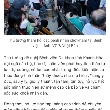
Thủ tướng thăm hỏi các bệnh nhân chờ khám tại Bệnh
viện. - Ảnh: VGP/Nhật Bắc
Thủ tướng đề nghị Bệnh viện Đa khoa tỉnh Khánh Hòa,
đội ngũ cán bộ, bác sĩ, nhân viên phát huy tinh thần tự
lực, tự cường, nỗ lực cao nhất trong điều kiện hiện có
theo đúng tinh thần "thầy thuốc như mẹ hiền", "sáng y
đức, sâu y lý, giỏi y thuật", tận tâm, tận tụy, nỗ lực hết
sức mình thực hiện sứ mệnh cao cả bảo vệ và chăm
sóc sức khoẻ nhân dân.
Đồng thời, nỗ lực học tập, nâng cao trình độ chuyên
môn, tổng kết thực tiễn, việc gì trong thẩm quyền thì