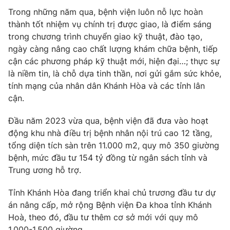
Giấy phép hoạt động báo in và báo điện tử số 483/GP-BTTTT
Trong những năm qua, bệnh viện luôn nỗ lực hoàn
cấp ngày 29/12/2023
thành tốt nhiệm vụ chính trị được giao, là điểm sáng
Tổng Biên tập:
Vũ Thanh Thủy
trong chương trình chuyển giao kỹ thuật, đào tạo,
Phó Tổng Biên tập:
Nguyễn Thị Mỹ Hạnh, Phạm Quốc Thắng,
ngày càng nâng cao chất lượng khám chữa bệnh, tiếp
Nguyễn Trọng Ninh
cận các phương pháp kỹ thuật mới, hiện đại…; thực sự
Tổng đài VTV:
024.38 355 931 - 024.38 355 932
là niềm tin, là chỗ dựa tinh thần, nơi gửi gắm sức khỏe,
tính mạng của nhân dân Khánh Hòa và các tỉnh lân
Ðiện thoại Thời báo VTV:
024.66 897 897
cận.
Email:
toasoan@vtv.vn
Liên hệ quảng cáo:
024-7300.7108
Đầu năm 2023 vừa qua, bệnh viện đã đưa vào hoạt
động khu nhà điều trị bệnh nhân nội trú cao 12 tầng,
tổng diện tích sàn trên 11.000 m2, quy mô 350 giường
bệnh, mức đầu tư 154 tỷ đồng từ ngân sách tỉnh và
Trung ương hỗ trợ.
Tỉnh Khánh Hòa đang triển khai chủ trương đầu tư dự
án nâng cấp, mở rộng Bệnh viện Đa khoa tỉnh Khánh
Hoà, theo đó, đầu tư thêm cơ sở mới với quy mô
1.000-1.500 giường.