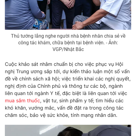
Giao lưu trực tuyến
Sản phẩm
Lịch phát sóng
Thị trường
Tư vấn
Thủ tướng lắng nghe người nhà bệnh nhân chia sẻ về
Chuyên mục khác
công tác khám, chữa bệnh tại bệnh viện. - Ảnh:
VGP/Nhật Bắc
Emagazine
Podcast
Cuộc khảo sát nhằm chuẩn bị cho việc phục vụ Hội
Photo
Infographic
nghị Trung ương sắp tới, dự kiến thảo luận một số vấn
đề về chính sách xã hội; việc triển khai các nghị quyết,
nghị định của Chính phủ và thông tư các bộ, ngành
Video
Shorts video
liên quan tới ngành Y tế, đặc biệt là liên quan tới việc
mua sắm thuốc
, vật tư, sinh phẩm y tế; tìm hiểu các
VTV Money
VTV Thể thao
khó khăn, vướng mắc, vấn đề đặt ra trong công tác
chăm sóc, bảo vệ sức khỏe, tính mạng nhân dân.
VTV Sức khoẻ
Bất động sản