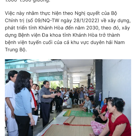
Việc này nhằm thực hiện theo Nghị quyết của Bộ
® Cấm sao chép dưới mọi hình thức nếu không có sự chấp
Chính trị (số 09/NQ-TW ngày 28/1/2022) về xây dựng,
thuận bằng văn bản. Ghi rõ nguồn VTV.vn khi phát hành lại
phát triển tỉnh Khánh Hòa đến năm 2030, theo đó, xây
thông tin từ website này.
dựng Bệnh viện Đa khoa tỉnh Khánh Hòa trở thành
bệnh viện tuyến cuối của cả khu vực duyên hải Nam
Trung Bộ.