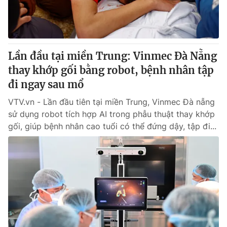
Thị trường 24h
Tấm lòng Việt
VTV4
Vươn mình bằng AI
Lần đầu tại miền Trung: Vinmec Đà Nẵng
VTV9
VTV8
thay khớp gối bằng robot, bệnh nhân tập
đi ngay sau mổ
Liên hệ tòa soạn
English
VTV.vn - Lần đầu tiên tại miền Trung, Vinmec Đà nẵng
sử dụng robot tích hợp AI trong phẫu thuật thay khớp
gối, giúp bệnh nhân cao tuổi có thể đứng dậy, tập đi...
THỜI BÁO VTV
Theo dõi báo trên
Cơ quan chủ quản:
Đài Truyền hình Việt Nam
Cơ quan báo chí:
Thời báo VTV