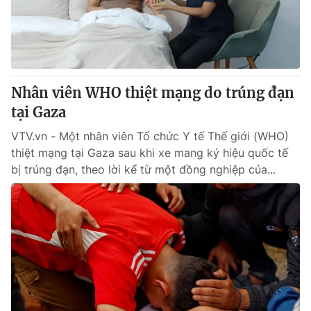
Giao lưu trực tuyến
Sản phẩm
Lịch phát sóng
Thị trường
Tư vấn
Nhân viên WHO thiệt mạng do trúng đạn
Chuyên mục khác
tại Gaza
Emagazine
Podcast
VTV.vn - Một nhân viên Tổ chức Y tế Thế giới (WHO)
thiệt mạng tại Gaza sau khi xe mang ký hiệu quốc tế
Photo
Infographic
bị trúng đạn, theo lời kể từ một đồng nghiệp của...
Video
Shorts video
VTV Money
VTV Thể thao
VTV Sức khoẻ
Bất động sản