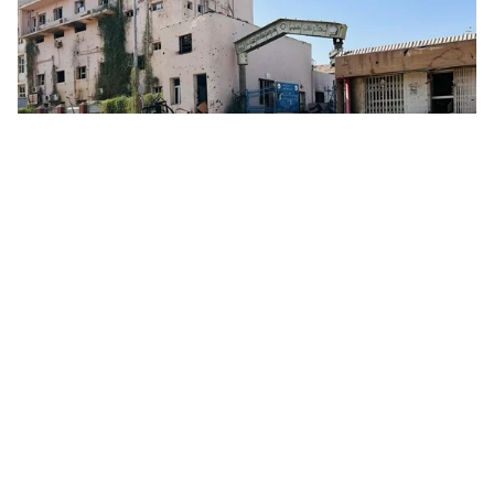
Tin mới
Video
Live
Emagazine
Trang chủ
Lượng hóa cụ thể các chính sách ưu đãi,
khuyến khích xây cơ sở chăm sóc người
cao tuổi
VTV.vn - Phó Thủ tướng Lê Thành Long đề nghị phải
chuyển mạnh tư duy chính sách, tập trung vào chính
sách chăm lo và phát huy vai trò NCT.