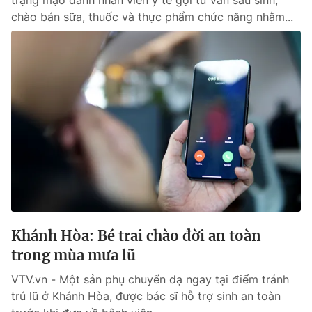
trạng mạo danh nhân viên y tế gọi tư vấn sau sinh,
chào bán sữa, thuốc và thực phẩm chức năng nhằm...
Khánh Hòa: Bé trai chào đời an toàn
trong mùa mưa lũ
VTV.vn - Một sản phụ chuyển dạ ngay tại điểm tránh
trú lũ ở Khánh Hòa, được bác sĩ hỗ trợ sinh an toàn