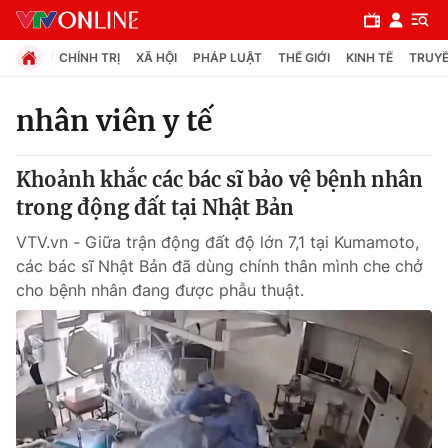
CHÍNH TRỊ
XÃ HỘI
PHÁP LUẬT
THẾ GIỚI
KINH TẾ
TRUYỀ
nhân viên y tế
Chuyên mục
Khoảnh khắc các bác sĩ bảo vệ bệnh nhân
Chính trị
trong động đất tại Nhật Bản
VTV.vn - Giữa trận động đất độ lớn 7,1 tại Kumamoto,
Xã hội
các bác sĩ Nhật Bản đã dùng chính thân mình che chở
cho bệnh nhân đang được phẫu thuật.
Pháp luật
Y tế
Thế giới