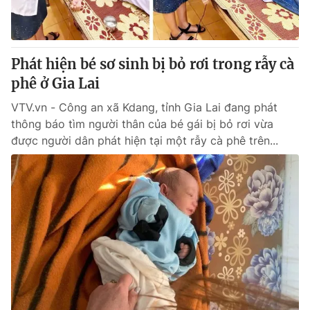
® Cấm sao chép dưới mọi hình thức nếu không có sự chấp
thuận bằng văn bản. Ghi rõ nguồn VTV.vn khi phát hành lại
Phát hiện bé sơ sinh bị bỏ rơi trong rẫy cà
thông tin từ website này.
phê ở Gia Lai
VTV.vn - Công an xã Kdang, tỉnh Gia Lai đang phát
thông báo tìm người thân của bé gái bị bỏ rơi vừa
được người dân phát hiện tại một rẫy cà phê trên...