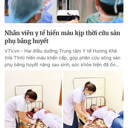
Giấy phép hoạt động báo in và báo điện tử số 483/GP-BTTTT
cấp ngày 29/12/2023
Tổng Biên tập:
Vũ Thanh Thủy
Phó Tổng Biên tập:
Nguyễn Thị Mỹ Hạnh, Phạm Quốc Thắng,
Nhân viên y tế hiến máu kịp thời cứu sản
Nguyễn Trọng Ninh
Tổng đài VTV:
phụ băng huyết
024.38 355 931 - 024.38 355 932
Ðiện thoại Thời báo VTV:
024.66 897 897
VTV.vn - Hai điều dưỡng Trung tâm Y tế Hương Khê
Email:
toasoan@vtv.vn
(Hà Tĩnh) hiến máu khẩn cấp, góp phần cứu sống sản
Liên hệ quảng cáo:
024-7300.7108
phụ băng huyết nặng sau sinh, sức khỏe hiện đã ổn...