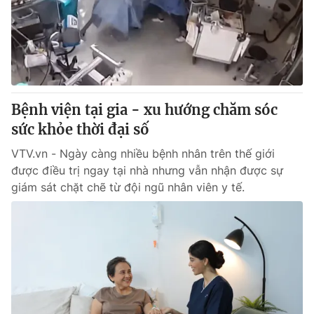
Tin tức
Kinh tế
Thế giới đó đây
Tài chính
Dữ liệu và đời sống
Câu chuyện quốc tế
Thị trường
Bệnh viện tại gia - xu hướng chăm sóc
Truyền hình
Góc doanh nghiệp
sức khỏe thời đại số
Phim VTV
Giải trí
VTV.vn - Ngày càng nhiều bệnh nhân trên thế giới
Hậu trường
được điều trị ngay tại nhà nhưng vẫn nhận được sự
Điện ảnh
giám sát chặt chẽ từ đội ngũ nhân viên y tế.
Đời sống
Nhân vật
Âm nhạc
Du lịch
Khán giả
Giáo dục
Sao
Làm đẹp
Giải sao mai
Tuyển sinh
Công nghệ
Chất lượng cuộc sống
Học trực tuyến
Hitech Công nghệ tương lai