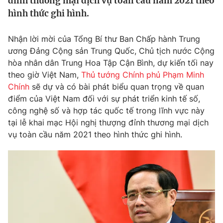
đỉnh thương mại dịch vụ toàn cầu năm 2021 theo
Tin tức
hình thức ghi hình.
Kinh tế
Thế giới đó đây
Nhận lời mời của Tổng Bí thư Ban Chấp hành Trung
Tài chính
Dữ liệu và đời sống
ương Đảng Cộng sản Trung Quốc, Chủ tịch nước Cộng
Câu chuyện quốc tế
Thị trường
hòa nhân dân Trung Hoa Tập Cận Bình, dự kiến tối nay
theo giờ Việt Nam,
Thủ tướng Chính phủ Phạm Minh
Truyền hình
Góc doanh nghiệp
Chính
sẽ dự và có bài phát biểu quan trọng về quan
điểm của Việt Nam đối với sự phát triển kinh tế số,
Phim VTV
Giải trí
công nghệ số và hợp tác quốc tế trong lĩnh vực này
Hậu trường
tại lễ khai mạc Hội nghị thượng đỉnh thương mại dịch
Điện ảnh
vụ toàn cầu năm 2021 theo hình thức ghi hình.
Đời sống
Nhân vật
Âm nhạc
Du lịch
Khán giả
Giáo dục
Sao
Làm đẹp
Giải sao mai
Tuyển sinh
Công nghệ
Chất lượng cuộc sống
Học trực tuyến
Hitech Công nghệ tương lai