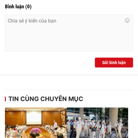
Bình luận
(
0
)
Gửi bình luận
TIN CÙNG CHUYÊN MỤC