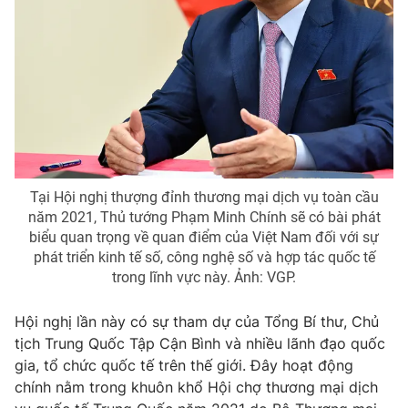
Giao lưu trực tuyến
Sản phẩm
Lịch phát sóng
Thị trường
Tư vấn
Chuyên mục khác
Emagazine
Podcast
Tại Hội nghị thượng đỉnh thương mại dịch vụ toàn cầu
Photo
Infographic
năm 2021, Thủ tướng Phạm Minh Chính sẽ có bài phát
biểu quan trọng về quan điểm của Việt Nam đối với sự
phát triển kinh tế số, công nghệ số và hợp tác quốc tế
Video
Shorts video
trong lĩnh vực này. Ảnh: VGP.
VTV Money
VTV Thể thao
Hội nghị lần này có sự tham dự của Tổng Bí thư, Chủ
tịch Trung Quốc Tập Cận Bình và nhiều lãnh đạo quốc
VTV Sức khoẻ
Bất động sản
gia, tổ chức quốc tế trên thế giới. Đây hoạt động
chính nằm trong khuôn khổ Hội chợ thương mại dịch