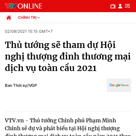
CHÍNH TRỊ
Chính trị
02/09/2021 15:15 GMT+7
Xã hội
Thủ tướng sẽ tham dự Hội
Pháp luật
Chuyên mục
Kinh tế
nghị thượng đỉnh thương mại
Thể thao
Chính trị
dịch vụ toàn cầu 2021
Truyền hình
Văn hóa - Giải trí
Xã hội
Y tế
Ban Thời sự/VGP
Đời sống
Pháp luật
Công nghệ
Giáo dục
Y tế
VTV.vn - Thủ tướng Chính phủ Phạm Minh
Chính sẽ dự và phát biểu tại Hội nghị thượng
Thế giới