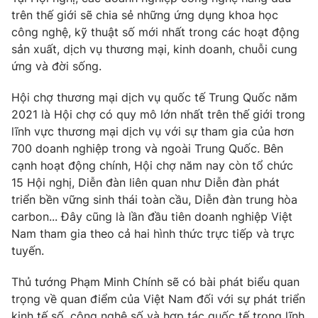
trên thế giới sẽ chia sẻ những ứng dụng khoa học
Cơ quan báo chí:
Thời báo VTV
công nghệ, kỹ thuật số mới nhất trong các hoạt động
Giấy phép hoạt động báo in và báo điện tử số 483/GP-BTTTT
sản xuất, dịch vụ thương mại, kinh doanh, chuỗi cung
cấp ngày 29/12/2023
ứng và đời sống.
Tổng Biên tập:
Vũ Thanh Thủy
Phó Tổng Biên tập:
Nguyễn Thị Mỹ Hạnh, Phạm Quốc Thắng,
Hội chợ thương mại dịch vụ quốc tế Trung Quốc năm
Nguyễn Trọng Ninh
2021 là Hội chợ có quy mô lớn nhất trên thế giới trong
Tổng đài VTV:
024.38 355 931 - 024.38 355 932
lĩnh vực thương mại dịch vụ với sự tham gia của hơn
Ðiện thoại Thời báo VTV:
024.66 897 897
700 doanh nghiệp trong và ngoài Trung Quốc. Bên
cạnh hoạt động chính, Hội chợ năm nay còn tổ chức
Email:
toasoan@vtv.vn
15 Hội nghị, Diễn đàn liên quan như Diễn đàn phát
Liên hệ quảng cáo:
024-7300.7108
triển bền vững sinh thái toàn cầu, Diễn đàn trung hòa
carbon... Đây cũng là lần đầu tiên doanh nghiệp Việt
Nam tham gia theo cả hai hình thức trực tiếp và trực
tuyến.
Thủ tướng Phạm Minh Chính sẽ có bài phát biểu quan
trọng về quan điểm của Việt Nam đối với sự phát triển
kinh tế số, công nghệ số và hợp tác quốc tế trong lĩnh