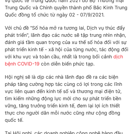
vụ quốc tế Trung Quốc năm 2021 do Bộ Thương mại
Thị trường 24h
Tấm lòng Việt
Trung Quốc và Chính quyền thành phố Bắc Kinh Trung
Quốc đồng tổ chức từ ngày 02 - 07/9/2021.
VTV4
Vươn mình bằng AI
Với chủ đề "Số hóa mở ra tương lai, Dịch vụ thúc đẩy
phát triển", lãnh đạo các nước sẽ tập trung nhìn nhận,
VTV9
VTV8
đánh giá tầm quan trọng của xu thế số hóa đối với sự
phát triển kinh tế - xã hội của từng nước, tác động đối
Liên hệ tòa soạn
English
với khu vực và toàn cầu, nhất là trong bối cảnh
dịch
bệnh COVID-19
còn diễn biến phức tạp.
Hội nghị sẽ là dịp các nhà lãnh đạo đề ra các biện
pháp tăng cường hợp tác cùng có lợi trong các lĩnh
THỜI BÁO VTV
vực liên quan đến kinh tế số và thương mại điện tử,
tìm kiếm những động lực mới cho sự phát triển bền
vững, tăng trưởng triển kinh tế, đem lại lợi ích thiết
thực cho người dân mỗi nước cũng như cộng đồng
Theo dõi báo trên
quốc tế.
Tại Hội nghị, các doanh nghiệp công nghệ hàng đầu
Cơ quan chủ quản:
Đài Truyền hình Việt Nam