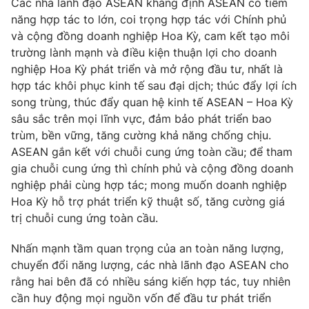
Các nhà lãnh đạo ASEAN khẳng định ASEAN có tiềm
Giấy phép hoạt động báo in và báo điện tử số 483/GP-BTTTT
năng hợp tác to lớn, coi trọng hợp tác với Chính phủ
cấp ngày 29/12/2023
và cộng đồng doanh nghiệp Hoa Kỳ, cam kết tạo môi
Tổng Biên tập:
Vũ Thanh Thủy
trường lành mạnh và điều kiện thuận lợi cho doanh
Phó Tổng Biên tập:
Nguyễn Thị Mỹ Hạnh, Phạm Quốc Thắng,
nghiệp Hoa Kỳ phát triển và mở rộng đầu tư, nhất là
Nguyễn Trọng Ninh
hợp tác khôi phục kinh tế sau đại dịch; thúc đẩy lợi ích
Tổng đài VTV:
024.38 355 931 - 024.38 355 932
song trùng, thúc đẩy quan hệ kinh tế ASEAN – Hoa Kỳ
Ðiện thoại Thời báo VTV:
024.66 897 897
sâu sắc trên mọi lĩnh vực, đảm bảo phát triển bao
trùm, bền vững, tăng cường khả năng chống chịu.
Email:
toasoan@vtv.vn
ASEAN gắn kết với chuỗi cung ứng toàn cầu; để tham
Liên hệ quảng cáo:
024-7300.7108
gia chuỗi cung ứng thì chính phủ và cộng đồng doanh
nghiệp phải cùng hợp tác; mong muốn doanh nghiệp
Hoa Kỳ hỗ trợ phát triển kỹ thuật số, tăng cường giá
trị chuỗi cung ứng toàn cầu.
Nhấn mạnh tầm quan trọng của an toàn năng lượng,
chuyển đổi năng lượng, các nhà lãnh đạo ASEAN cho
rằng hai bên đã có nhiều sáng kiến hợp tác, tuy nhiên
cần huy động mọi nguồn vốn để đầu tư phát triển