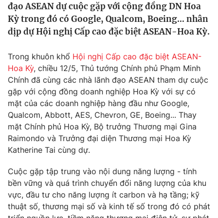
đạo ASEAN dự cuộc gặp với cộng đồng DN Hoa
Tin tức
Kỳ trong đó có Google, Qualcom, Boeing… nhân
Kinh tế
dịp dự Hội nghị Cấp cao đặc biệt ASEAN-Hoa Kỳ.
Thế giới đó đây
Tài chính
Dữ liệu và đời sống
Câu chuyện quốc tế
Trong khuôn khổ
Hội nghị Cấp cao đặc biệt ASEAN-
Thị trường
Hoa Kỳ
, chiều 12/5, Thủ tướng Chính phủ Phạm Minh
Truyền hình
Góc doanh nghiệp
Chính đã cùng các nhà lãnh đạo ASEAN tham dự cuộc
gặp với cộng đồng doanh nghiệp Hoa Kỳ với sự có
Phim VTV
mặt của các doanh nghiệp hàng đầu như Google,
Giải trí
Qualcom, Abbott, AES, Chevron, GE, Boeing... Thay
Hậu trường
Điện ảnh
mặt Chính phủ Hoa Kỳ, Bộ trưởng Thương mại Gina
Đời sống
Nhân vật
Raimondo và Trưởng đại diện Thương mại Hoa Kỳ
Âm nhạc
Katherine Tai cùng dự.
Du lịch
Khán giả
Giáo dục
Sao
Cuộc gặp tập trung vào nội dung năng lượng - tính
Làm đẹp
Giải sao mai
Tuyển sinh
bền vững và quá trình chuyển đổi năng lượng của khu
Công nghệ
Chất lượng cuộc sống
vực, đầu tư cho năng lượng ít carbon và hạ tầng; kỹ
Học trực tuyến
thuật số, thương mại số và kinh tế số trong đó có phát
Hitech Công nghệ tương lai