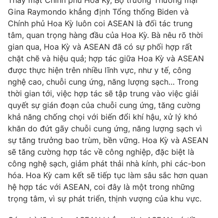
Thay mặt Chính phủ Hoa Kỳ, Bộ trưởng Thương mại
Thị trường 24h
Tấm lòng Việt
Gina Raymondo khẳng định Tổng thống Biden và
Chính phủ Hoa Kỳ luôn coi ASEAN là đối tác trung
VTV4
Vươn mình bằng AI
tâm, quan trọng hàng đầu của Hoa Kỳ. Bà nêu rõ thời
gian qua, Hoa Kỳ và ASEAN đã có sự phối hợp rất
chặt chẽ và hiệu quả; hợp tác giữa Hoa Kỳ và ASEAN
VTV9
VTV8
được thực hiện trên nhiều lĩnh vực, như y tế, công
nghệ cao, chuỗi cung ứng, năng lượng sạch… Trong
Liên hệ tòa soạn
English
thời gian tới, việc hợp tác sẽ tập trung vào việc giải
quyết sự gián đoạn của chuỗi cung ứng, tăng cường
khả năng chống chọi với biến đổi khí hậu, xử lý khó
khăn do đứt gãy chuỗi cung ứng, năng lượng sạch vì
sự tăng trưởng bao trùm, bền vững. Hoa Kỳ và ASEAN
THỜI BÁO VTV
sẽ tăng cường hợp tác về công nghiệp, đặc biệt là
công nghệ sạch, giảm phát thải nhà kính, phi các-bon
Theo dõi báo trên
hóa. Hoa Kỳ cam kết sẽ tiếp tục làm sâu sắc hơn quan
hệ hợp tác với ASEAN, coi đây là một trong những
trọng tâm, vì sự phát triển, thịnh vượng của khu vực.
Cơ quan chủ quản:
Đài Truyền hình Việt Nam
Cơ quan báo chí:
Thời báo VTV