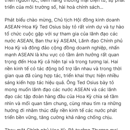
Giao lưu trực tuyến
triển nguồn lực, tiềm năng thương mại điện tử, sự phát
Sản phẩm
triển của môi trường số, hài hoà chính sách…
Lịch phát sóng
Thị trường
Phát biểu chào mừng, Chủ tịch Hội đồng kinh doanh
ASEAN-Hoa Kỳ Ted Osius bày tỏ rất vinh dự và tự hào
Tư vấn
tổ chức cuộc gặp với sự tham gia của lãnh đạo các
Chuyên mục khác
nước ASEAN, Ban thư ký ASEAN, Lãnh đạo Chính phủ
Hoa Kỳ và đông đảo cộng đồng doanh nghiệp, nhấn
Emagazine
Podcast
mạnh ASEAN là khu vực có tầm ảnh hưởng rất quan
trọng đến Hoa Kỳ cả hiện tại và trong tương lai. Hai
Photo
Infographic
nền kinh tế có tác động bổ trợ lẫn nhau và trong thời
gian qua đã cùng hợp tác, triển khai thực hiện nhiều
Video
sáng kiến hợp tác hiệu quả. Ông Ted Osius bày tỏ
Shorts video
mong muốn lãnh đạo các nước ASEAN và các lãnh
đạo các tập đoàn hàng đầu của Hoa Kỳ chia sẻ tầm
VTV Money
VTV Thể thao
nhìn và mối quan tâm chung, cùng nhau tìm ra những
hướng đi nhằm thúc đẩy nền kinh tế các nước phát
VTV Sức khoẻ
Bất động sản
triển bền vững, tăng cường khả năng chống chịu.