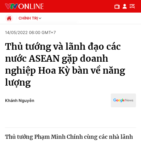
CHÍNH TRỊ
Chính trị
14/05/2022 06:00 GMT+7
Xã hội
Thủ tướng và lãnh đạo các
Pháp luật
Chuyên mục
Kinh tế
nước ASEAN gặp doanh
Thể thao
Chính trị
nghiệp Hoa Kỳ bàn về năng
Truyền hình
Văn hóa - Giải trí
lượng
Xã hội
Y tế
Đời sống
Pháp luật
Khánh Nguyễn
Công nghệ
Giáo dục
Y tế
Thế giới
Thủ tướng Phạm Minh Chính cùng các nhà lãnh