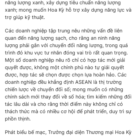
năng lượng xanh, xây dựng tiêu chuẩn năng lượng
xanh; mong muốn Hoa Kỳ hỗ trợ xây dựng năng lực và
trợ giúp kỹ thuật.
® Cấm sao chép dưới mọi hình thức nếu không có sự chấp
thuận bằng văn bản. Ghi rõ nguồn VTV.vn khi phát hành lại
thông tin từ website này.
Các doanh nghiệp tập trung nêu những vấn đề liên
quan đến năng lượng sạch, cho rằng an ninh năng
lượng phải gắn với chuyển đổi năng lượng, trong quá
trình đó khu vực tư nhân đóng vai trò rất quan trọng.
Một số doanh nghiệp nêu rõ chỉ có hợp tác mới giải
quyết được, không một chính phủ nào tự giải quyết
được, hợp tác sẽ chọn được chọn lựa hoàn hảo. Các
doanh nghiệp đều khẳng định ASEAN là thị trường
chiến lược về chuyển đối số; mong muốn có những
chính sách mới thay đổi về số hóa; tìm kiếm những đối
tác lâu dài và cho rằng thời điểm này không chỉ có
thách thức mà có nhiều cơ hội để phát triển, duy trì sự
phồn thịnh.
Phát biểu bế mạc, Trưởng đại diện Thương mại Hoa Kỳ