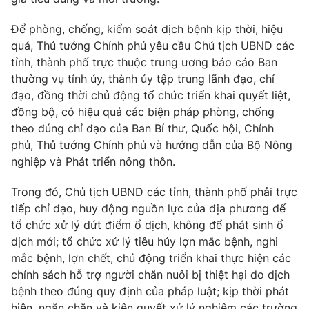
Giao lưu trực tuyến
Sản phẩm
Để phòng, chống, kiểm soát dịch bệnh kịp thời, hiệu
Lịch phát sóng
Thị trường
quả, Thủ tướng Chính phủ yêu cầu Chủ tịch UBND các
tỉnh, thành phố trực thuộc trung ương báo cáo Ban
Tư vấn
thường vụ tỉnh ủy, thành ủy tập trung lãnh đạo, chỉ
Chuyên mục khác
đạo, đồng thời chủ động tổ chức triển khai quyết liệt,
đồng bộ, có hiệu quả các biện pháp phòng, chống
Emagazine
Podcast
theo đúng chỉ đạo của Ban Bí thư, Quốc hội, Chính
phủ, Thủ tướng Chính phủ và hướng dẫn của Bộ Nông
Photo
Infographic
nghiệp và Phát triển nông thôn.
Trong đó, Chủ tịch UBND các tỉnh, thành phố phải trực
Video
Shorts video
tiếp chỉ đạo, huy động nguồn lực của địa phương để
tổ chức xử lý dứt điểm ổ dịch, không để phát sinh ổ
VTV Money
VTV Thể thao
dịch mới; tổ chức xử lý tiêu hủy lợn mắc bệnh, nghi
mắc bệnh, lợn chết, chủ động triển khai thực hiện các
chính sách hỗ trợ người chăn nuôi bị thiệt hại do dịch
VTV Sức khoẻ
Bất động sản
bệnh theo đúng quy định của pháp luật; kịp thời phát
hiện, ngăn chặn và kiên quyết xử lý nghiêm các trường