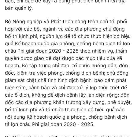
đạo, chỉ đạo để xảy ra bùng phát dịch bệnh trên địa
bàn quản lý.
Bộ Nông nghiệp và Phát triển nông thôn chủ trì, phối
hợp với các bộ, ngành và các địa phương chủ động
® Cấm sao chép dưới mọi hình thức nếu không có sự chấp
thuận bằng văn bản. Ghi rõ nguồn VTV.vn khi phát hành lại
bố trí kinh phí, nguồn lực để tổ chức thực hiện có hiệu
thông tin từ website này.
quả Kế hoạch quốc gia phòng, chống bệnh dịch tả lợn
châu Phi giai đoạn 2020 - 2025 theo nhiệm vụ, thẩm
quyền được giao để đạt được các mục tiêu của Kế
hoạch. Bộ tập trung chỉ đạo, tổ chức hướng dẫn, đôn
đốc, kiểm tra việc phòng, chống dịch bệnh; chủ động
giám sát chặt chẽ tình hình dịch bệnh, bảo đảm phát
hiện sớm, cảnh báo và chỉ đạo xử lý kịp thời, triệt để
các ổ dịch, không để dịch bệnh lây lan diện rộng; đôn
đốc các địa phương khẩn trương xây dựng, phê duyệt,
bố trí kinh phí và tổ chức thực hiện có hiệu quả các
nội dung Kế hoạch quốc gia phòng, chống bệnh dịch
tả lợn châu Phi giai đoạn 2020 - 2025.