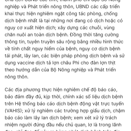
nghiệp và Phát triển nông thôn, UBND các cấp triển
Cơ quan báo chí:
Thời báo VTV
khai thực hiện nghiêm ngặt công tác phòng, chống
Giấy phép hoạt động báo in và báo điện tử số 483/GP-BTTTT
dịch bệnh nhất là tại những nơi đang có dịch hoặc có
cấp ngày 29/12/2023
nguy cơ xuất hiện dịch; xây dựng các chuỗi, vùng
Tổng Biên tập:
Vũ Thanh Thủy
chăn nuôi an toàn dịch bệnh. Đồng thời tăng cường
Phó Tổng Biên tập:
Nguyễn Thị Mỹ Hạnh, Phạm Quốc Thắng,
thông tin, tuyên truyền sâu rộng bằng nhiều hình thức
Nguyễn Trọng Ninh
về tính chất nguy hiểm của bệnh, nguy cơ dịch bệnh
Tổng đài VTV:
024.38 355 931 - 024.38 355 932
tái phát, lây lan, các biện pháp phòng dịch bệnh và sử
Ðiện thoại Thời báo VTV:
024.66 897 897
dụng vaccine dịch tả lợn châu Phi cho đàn lợn thịt
Email:
toasoan@vtv.vn
theo hướng dẫn của Bộ Nông nghiệp và Phát triển
Liên hệ quảng cáo:
nông thôn.
024-7300.7108
Các địa phương thực hiện nghiêm chế độ báo cáo,
bảo đảm đầy đủ, kịp thời, chính xác số liệu dịch bệnh
trên Hệ thống báo cáo dịch bệnh động vật trực tuyến
(VAHIS); xử lý nghiêm các trường hợp giấu dịch, chậm
báo cáo làm lây lan dịch bệnh; xem xét xử lý trách
nhiệm người đứng đầu nếu chủ quan, lơ là trong lãnh