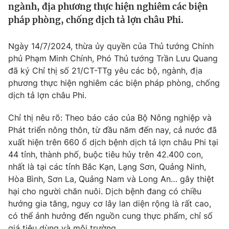
ngành, địa phương thực hiện nghiêm các biện
Tin tức
pháp phòng, chống dịch tả lợn châu Phi.
Kinh tế
Thế giới đó đây
Tài chính
Ngày 14/7/2024, thừa ủy quyền của Thủ tướng Chính
Dữ liệu và đời sống
Câu chuyện quốc tế
phủ Phạm Minh Chính, Phó Thủ tướng Trần Lưu Quang
Thị trường
đã ký Chỉ thị số 21/CT-TTg yêu các bộ, ngành, địa
Truyền hình
phương thực hiện nghiêm các biện pháp phòng, chống
Góc doanh nghiệp
dịch tả lợn châu Phi.
Phim VTV
Giải trí
Chỉ thị nêu rõ: Theo báo cáo của Bộ Nông nghiệp và
Hậu trường
Phát triển nông thôn, từ đầu năm đến nay, cả nước đã
Điện ảnh
Đời sống
xuất hiện trên 660 ổ dịch bệnh dịch tả lợn châu Phi tại
Nhân vật
Âm nhạc
44 tỉnh, thành phố, buộc tiêu hủy trên 42.400 con,
Du lịch
Khán giả
nhất là tại các tỉnh Bắc Kạn, Lạng Sơn, Quảng Ninh,
Giáo dục
Sao
Hòa Bình, Sơn La, Quảng Nam và Long An… gây thiệt
Làm đẹp
Giải sao mai
Tuyển sinh
hại cho người chăn nuôi. Dịch bệnh đang có chiều
Công nghệ
Chất lượng cuộc sống
hướng gia tăng, nguy cơ lây lan diện rộng là rất cao,
Học trực tuyến
có thể ảnh hưởng đến nguồn cung thực phẩm, chỉ số
Hitech Công nghệ tương lai
giá tiêu dùng và môi trường.