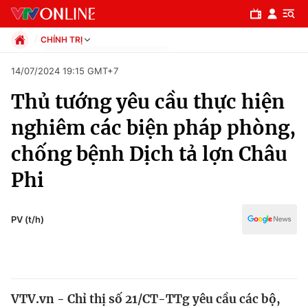
CHÍNH TRỊ
Chính trị
14/07/2024 19:15 GMT+7
Xã hội
Thủ tướng yêu cầu thực hiện
Pháp luật
Chuyên mục
Kinh tế
nghiêm các biện pháp phòng,
Thể thao
Chính trị
chống bệnh Dịch tả lợn Châu
Truyền hình
Văn hóa - Giải trí
Phi
Xã hội
Y tế
Đời sống
Pháp luật
PV (t/h)
Công nghệ
Giáo dục
Y tế
Thế giới
VTV.vn - Chỉ thị số 21/CT-TTg yêu cầu các bộ,