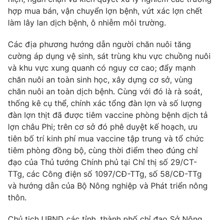
Thị trường 24h
Tấm lòng Việt
hợp mua bán, vận chuyển lợn bệnh, vứt xác lợn chết
làm lây lan dịch bệnh, ô nhiễm môi trường.
VTV4
Vươn mình bằng AI
Các địa phương hướng dẫn người chăn nuôi tăng
cường áp dụng vệ sinh, sát trùng khu vực chuồng nuôi
VTV9
VTV8
và khu vực xung quanh có nguy cơ cao; đẩy mạnh
chăn nuôi an toàn sinh học, xây dựng cơ sở, vùng
Liên hệ tòa soạn
English
chăn nuôi an toàn dịch bệnh. Cùng với đó là rà soát,
thống kê cụ thể, chính xác tổng đàn lợn và số lượng
đàn lợn thịt đã được tiêm vaccine phòng bệnh dịch tả
lợn châu Phi; trên cơ sở đó phê duyệt kế hoạch, ưu
tiên bố trí kinh phí mua vaccine tập trung và tổ chức
THỜI BÁO VTV
tiêm phòng đồng bộ, cùng thời điểm theo đúng chỉ
đạo của Thủ tướng Chính phủ tại Chỉ thị số 29/CT-
TTg, các Công điện số 1097/CĐ-TTg, số 58/CĐ-TTg
và hướng dẫn của Bộ Nông nghiệp và Phát triển nông
Theo dõi báo trên
thôn.
Cơ quan chủ quản:
Chủ tịch UBND các tỉnh, thành phố chỉ đạo Sở Nông
Đài Truyền hình Việt Nam