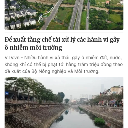
Thị trường 24h
Tấm lòng Việt
VTV4
Vươn mình bằng AI
VTV9
VTV8
Đề xuất tăng chế tài xử lý các hành vi gây
ô nhiễm môi trường
Liên hệ tòa soạn
English
VTV.vn - Nhiều hành vi xả thải, gây ô nhiễm đất, nước,
không khí có thể bị phạt tới hàng trăm triệu đồng theo
đề xuất của Bộ Nông nghiệp và Môi trường.
THỜI BÁO VTV
Theo dõi báo trên
Cơ quan chủ quản:
Đài Truyền hình Việt Nam
Cơ quan báo chí:
Thời báo VTV