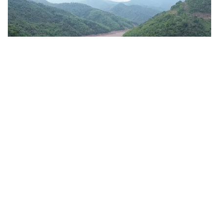
Tin mới
Video
Live
Emagazine
Trang chủ
Báo động tình trạng ô nhiễm môi trường
do đốt rơm rạ sau thu hoạch
VTV.vn - Tình trạng đốt rơm rạ tràn lan sau vụ thu
hoạch đông xuân tại nhiều địa phương đang gây ô
nhiễm môi trường nghiêm trọng và tiềm ẩn nguy cơ...