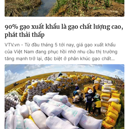
® Cấm sao chép dưới mọi hình thức nếu không có sự chấp
thuận bằng văn bản. Ghi rõ nguồn VTV.vn khi phát hành lại
90% gạo xuất khẩu là gạo chất lượng cao,
thông tin từ website này.
phát thải thấp
VTV.vn - Từ đầu tháng 5 tới nay, giá gạo xuất khẩu
của Việt Nam đang phục hồi nhờ nhu cầu thị trường
tăng mạnh trở lại, đặc biệt ở phân khúc gạo chất...