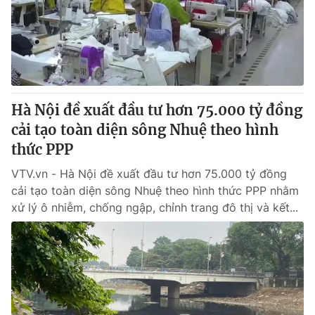
Tin tức
Kinh tế
Thế giới đó đây
Tài chính
Dữ liệu và đời sống
Câu chuyện quốc tế
Thị trường
Hà Nội đề xuất đầu tư hơn 75.000 tỷ đồng
Truyền hình
Góc doanh nghiệp
cải tạo toàn diện sông Nhuệ theo hình
Phim VTV
thức PPP
Giải trí
Hậu trường
VTV.vn - Hà Nội đề xuất đầu tư hơn 75.000 tỷ đồng
Điện ảnh
cải tạo toàn diện sông Nhuệ theo hình thức PPP nhằm
Đời sống
Nhân vật
xử lý ô nhiễm, chống ngập, chỉnh trang đô thị và kết...
Âm nhạc
Du lịch
Khán giả
Giáo dục
Sao
Làm đẹp
Giải sao mai
Tuyển sinh
Công nghệ
Chất lượng cuộc sống
Học trực tuyến
Hitech Công nghệ tương lai