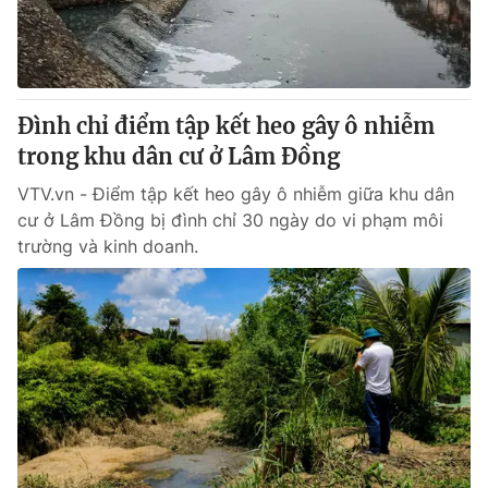
Giấy phép hoạt động báo in và báo điện tử số 483/GP-BTTTT
cấp ngày 29/12/2023
Tổng Biên tập:
Vũ Thanh Thủy
Phó Tổng Biên tập:
Nguyễn Thị Mỹ Hạnh, Phạm Quốc Thắng,
Đình chỉ điểm tập kết heo gây ô nhiễm
Nguyễn Trọng Ninh
Tổng đài VTV:
trong khu dân cư ở Lâm Đồng
024.38 355 931 - 024.38 355 932
Ðiện thoại Thời báo VTV:
024.66 897 897
VTV.vn - Điểm tập kết heo gây ô nhiễm giữa khu dân
Email:
toasoan@vtv.vn
cư ở Lâm Đồng bị đình chỉ 30 ngày do vi phạm môi
Liên hệ quảng cáo:
024-7300.7108
trường và kinh doanh.