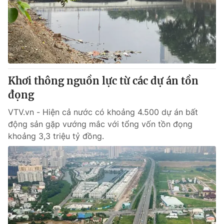
Giao lưu trực tuyến
Sản phẩm
Lịch phát sóng
Thị trường
Tư vấn
Chuyên mục khác
Khơi thông nguồn lực từ các dự án tồn
Emagazine
Podcast
đọng
VTV.vn - Hiện cả nước có khoảng 4.500 dự án bất
Photo
Infographic
động sản gặp vướng mắc với tổng vốn tồn đọng
khoảng 3,3 triệu tỷ đồng.
Video
Shorts video
VTV Money
VTV Thể thao
VTV Sức khoẻ
Bất động sản