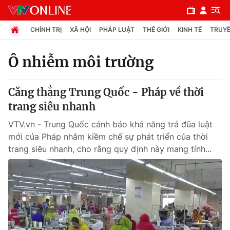
CHÍNH TRỊ
XÃ HỘI
PHÁP LUẬT
THẾ GIỚI
KINH TẾ
TRUYỀ
Ô nhiễm môi trường
Chuyên mục
Căng thẳng Trung Quốc - Pháp về thời
Chính trị
trang siêu nhanh
VTV.vn - Trung Quốc cảnh báo khả năng trả đũa luật
Xã hội
mới của Pháp nhằm kiềm chế sự phát triển của thời
trang siêu nhanh, cho rằng quy định này mang tính...
Pháp luật
Y tế
Thế giới