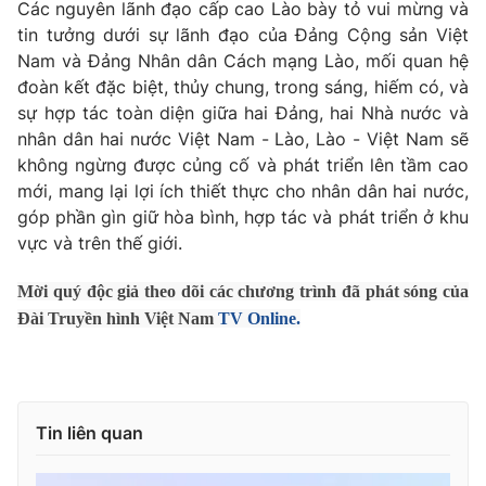
Các nguyên lãnh đạo cấp cao Lào bày tỏ vui mừng và
tin tưởng dưới sự lãnh đạo của Đảng Cộng sản Việt
Nam và Đảng Nhân dân Cách mạng Lào, mối quan hệ
đoàn kết đặc biệt, thủy chung, trong sáng, hiếm có, và
® Cấm sao chép dưới mọi hình thức nếu không có sự chấp
sự hợp tác toàn diện giữa hai Đảng, hai Nhà nước và
thuận bằng văn bản. Ghi rõ nguồn VTV.vn khi phát hành lại
nhân dân hai nước Việt Nam - Lào, Lào - Việt Nam sẽ
thông tin từ website này.
không ngừng được củng cố và phát triển lên tầm cao
mới, mang lại lợi ích thiết thực cho nhân dân hai nước,
góp phần gìn giữ hòa bình, hợp tác và phát triển ở khu
vực và trên thế giới.
Mời quý độc giả theo dõi các chương trình đã phát sóng của
Đài Truyền hình Việt Nam
TV Online.
Tin liên quan