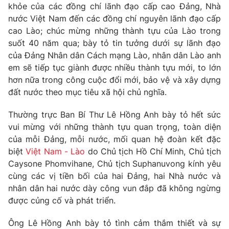
Giao lưu trực tuyến
khỏe của các đồng chí lãnh đạo cấp cao Đảng, Nhà
Sản phẩm
nước Việt Nam đến các đồng chí nguyên lãnh đạo cấp
Lịch phát sóng
cao Lào; chúc mừng những thành tựu của Lào trong
Thị trường
suốt 40 năm qua; bày tỏ tin tưởng dưới sự lãnh đạo
Tư vấn
của Đảng Nhân dân Cách mạng Lào, nhân dân Lào anh
Chuyên mục khác
em sẽ tiếp tục giành được nhiều thành tựu mới, to lớn
hơn nữa trong công cuộc đổi mới, bảo vệ và xây dựng
Emagazine
Podcast
đất nước theo mục tiêu xã hội chủ nghĩa​.
Thường trực Ban Bí Thư Lê Hồng Anh bày tỏ hết sức
Photo
Infographic
vui mừng với những thành tựu quan trọng, toàn diện
của mỗi Đảng, mỗi nước, mối quan hệ đoàn kết đặc
Video
Shorts video
biệt
Việt Nam - Lào
do Chủ tịch Hồ Chí Minh, Chủ tịch
Caysone Phomvihane, Chủ tịch Suphanuvong kính yêu
VTV Money
VTV Thể thao
cùng các vị tiền bối của hai Đảng, hai Nhà nước và
nhân dân hai nước dày công vun đắp đã không ngừng
được củng cố và phát triển.
VTV Sức khoẻ
Bất động sản
Ông Lê Hồng Anh bày tỏ tình cảm thắm thiết và sự