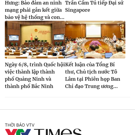
Hưng: Bảo đảm an ninh
Trần Cẩm Tú tiếp Đại sứ
mạng phải gắn kết giữa
Singapore
bảo vệ hệ thống và con...
Ngày 6/8, trình Quốc hội
Kết luận của Tổng Bí
việc thành lập thành
thư, Chủ tịch nước Tô
phố Quảng Ninh và
Lâm tại Phiên họp Ban
thành phố Bắc Ninh
Chỉ đạo Trung ương...
THỜI BÁO VTV