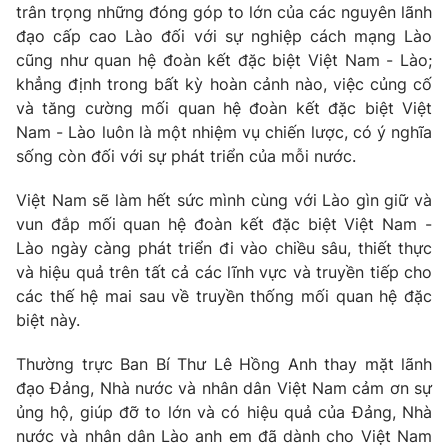
Thị trường 24h
Tấm lòng Việt
trân trọng những đóng góp to lớn của các nguyên lãnh
đạo cấp cao Lào đối với sự nghiệp cách mạng Lào
cũng như quan hệ đoàn kết đặc biệt Việt Nam - Lào;
VTV4
Vươn mình bằng AI
khẳng định trong bất kỳ hoàn cảnh nào, việc củng cố
và tăng cường mối quan hệ đoàn kết đặc biệt Việt
VTV9
VTV8
Nam - Lào luôn là một nhiệm vụ chiến lược, có ý nghĩa
sống còn đối với sự phát triển của mỗi nước.
Liên hệ tòa soạn
English
Việt Nam sẽ làm hết sức mình cùng với Lào gìn giữ và
vun đắp mối quan hệ đoàn kết đặc biệt Việt Nam -
Lào ngày càng phát triển đi vào chiều sâu, thiết thực
và hiệu quả trên tất cả các lĩnh vực và truyền tiếp cho
THỜI BÁO VTV
các thế hệ mai sau về truyền thống mối quan hệ đặc
biệt này.
Thường trực Ban Bí Thư Lê Hồng Anh thay mặt lãnh
Theo dõi báo trên
đạo Đảng, Nhà nước và nhân dân Việt Nam cảm ơn sự
ủng hộ, giúp đỡ to lớn và có hiệu quả của Đảng, Nhà
nước và nhân dân Lào anh em đã dành cho Việt Nam
Cơ quan chủ quản:
Đài Truyền hình Việt Nam