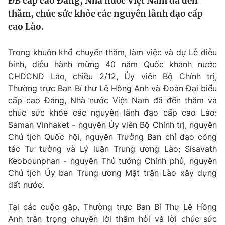
ĐB cấp cao Đảng, Nhà nước Việt Nam đã đến
Tin tức
thăm, chúc sức khỏe các nguyên lãnh đạo cấp
Kinh tế
cao Lào.
Thế giới đó đây
Tài chính
Dữ liệu và đời sống
Trong khuôn khổ chuyến thăm, làm việc và dự Lễ diễu
Câu chuyện quốc tế
Thị trường
binh, diễu hành mừng 40 năm Quốc khánh nước
CHDCND Lào, chiều 2/12, Ủy viên Bộ Chính trị,
Truyền hình
Góc doanh nghiệp
Thường trực Ban Bí thư Lê Hồng Anh và Đoàn Đại biểu
Phim VTV
cấp cao Đảng, Nhà nước Việt Nam đã đến thăm và
Giải trí
chúc sức khỏe các ​nguyên lãnh đạo cấp cao Lào:
Hậu trường
Saman Vinhaket - nguyên Ủy viên Bộ Chính trị, nguyên
Điện ảnh
Chủ tịch Quốc hội, nguyên Trưởng Ban chỉ đạo công
Đời sống
Nhân vật
tác Tư tưởng và Lý luận Trung ương Lào; Sisavath
Âm nhạc
Du lịch
Khán giả
Keobounphan - nguyên Thủ tướng Chính phủ, nguyên
Giáo dục
Sao
Chủ tịch Ủy ban Trung ương Mặt trận Lào xây dựng
Làm đẹp
Giải sao mai
đất nước.
Tuyển sinh
Công nghệ
Chất lượng cuộc sống
Tại các cuộc gặp, Thường trực Ban Bí Thư Lê Hồng
Học trực tuyến
Hitech Công nghệ tương lai
Anh trân trọng chuyển lời thăm hỏi và lời chúc sức