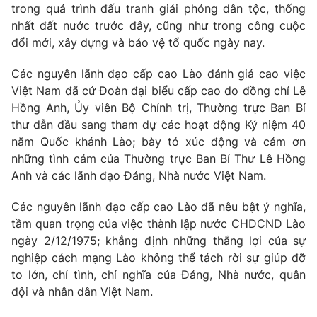
trong quá trình đấu tranh giải phóng dân tộc, thống
Cơ quan báo chí:
Thời báo VTV
nhất đất nước trước đây, cũng như trong công cuộc
Giấy phép hoạt động báo in và báo điện tử số 483/GP-BTTTT
đổi mới, xây dựng và bảo vệ tổ quốc ngày nay.
cấp ngày 29/12/2023
Tổng Biên tập:
Vũ Thanh Thủy
​Các nguyên lãnh đạo cấp cao Lào đánh giá cao việc
Việt Nam đã cử Đoàn đại biểu cấp cao do đồng chí Lê
Phó Tổng Biên tập:
Nguyễn Thị Mỹ Hạnh, Phạm Quốc Thắng,
Nguyễn Trọng Ninh
Hồng Anh, Ủy viên Bộ Chính trị, Thường trực Ban Bí
thư dẫn đầu sang tham dự các hoạt động Kỷ niệm 40
Tổng đài VTV:
024.38 355 931 - 024.38 355 932
năm Quốc khánh Lào; bày tỏ xúc động và cảm ơn
Ðiện thoại Thời báo VTV:
024.66 897 897
những tình cảm của Thường trực Ban Bí Thư Lê Hồng
Email:
toasoan@vtv.vn
Anh và các lãnh đạo Đảng, Nhà nước Việt Nam.
Liên hệ quảng cáo:
024-7300.7108
Các nguyên lãnh đạo cấp cao Lào đã nêu bật ý nghĩa,
tầm quan trọng của việc thành lập nước CHDCND Lào
ngày 2/12/1975; khẳng định những thắng lợi của sự
nghiệp cách mạng Lào không thể tách rời sự giúp đỡ
to lớn, chí tình, chí nghĩa của Đảng, Nhà nước, quân
đội và nhân dân Việt Nam.