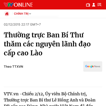
CHÍNH TRỊ
Chính trị
02/12/2015 22:17 GMT+7
Xã hội
Thường trực Ban Bí Thư
Pháp luật
Chuyên mục
Kinh tế
thăm các nguyên lãnh đạo
Thể thao
Chính trị
cấp cao Lào
Truyền hình
Văn hóa - Giải trí
Xã hội
Y tế
Theo TTXVN
Đời sống
Pháp luật
Công nghệ
Giáo dục
Y tế
VTV.vn -Chiều 2/12, Ủy viên Bộ Chính trị,
Thường trực Ban Bí thư Lê Hồng Anh và Đoàn
Thế giới