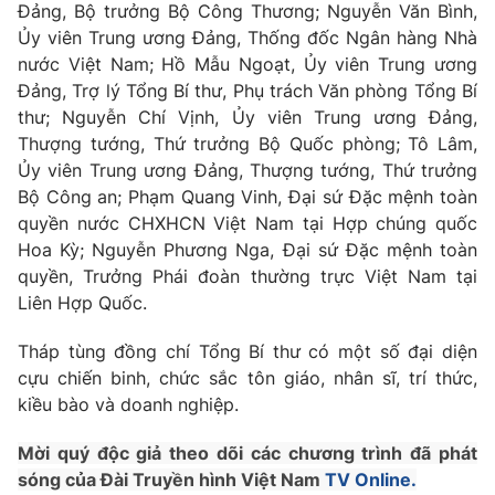
Giao lưu trực tuyến
Đảng, Bộ trưởng Bộ Công Thương; Nguyễn Văn Bình,
Sản phẩm
Ủy viên Trung ương Đảng, Thống đốc Ngân hàng Nhà
Lịch phát sóng
nước Việt Nam; Hồ Mẫu Ngoạt, Ủy viên Trung ương
Thị trường
Đảng, Trợ lý Tổng Bí thư, Phụ trách Văn phòng Tổng Bí
Tư vấn
thư; Nguyễn Chí Vịnh, Ủy viên Trung ương Đảng,
Thượng tướng, Thứ trưởng Bộ Quốc phòng; Tô Lâm,
Chuyên mục khác
Ủy viên Trung ương Đảng, Thượng tướng, Thứ trưởng
Emagazine
Podcast
Bộ Công an; Phạm Quang Vinh, Đại sứ Đặc mệnh toàn
quyền nước CHXHCN Việt Nam tại Hợp chúng quốc
Photo
Hoa Kỳ; Nguyễn Phương Nga, Đại sứ Đặc mệnh toàn
Infographic
quyền, Trưởng Phái đoàn thường trực Việt Nam tại
Liên Hợp Quốc.
Video
Shorts video
Tháp tùng đồng chí Tổng Bí thư có một số đại diện
VTV Money
cựu chiến binh, chức sắc tôn giáo, nhân sĩ, trí thức,
VTV Thể thao
kiều bào và doanh nghiệp.
VTV Sức khoẻ
Bất động sản
Mời quý độc giả theo dõi các chương trình đã phát
sóng của Đài Truyền hình Việt Nam
TV Online.