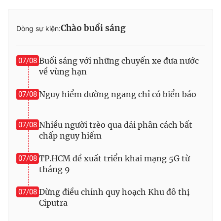
Thị trường 24h
Tấm lòng Việt
Chào buổi sáng
Dòng sự kiện:
VTV4
Vươn mình bằng AI
Buổi sáng với những chuyến xe đưa nước
07/08
VTV9
VTV8
về vùng hạn
Liên hệ tòa soạn
English
Nguy hiểm đường ngang chỉ có biển báo
07/08
Nhiều người trèo qua dải phân cách bất
07/08
chấp nguy hiểm
THỜI BÁO VTV
TP.HCM đề xuất triển khai mạng 5G từ
07/08
tháng 9
Theo dõi báo trên
Dừng điều chỉnh quy hoạch Khu đô thị
07/08
Ciputra
Cơ quan chủ quản:
Đài Truyền hình Việt Nam