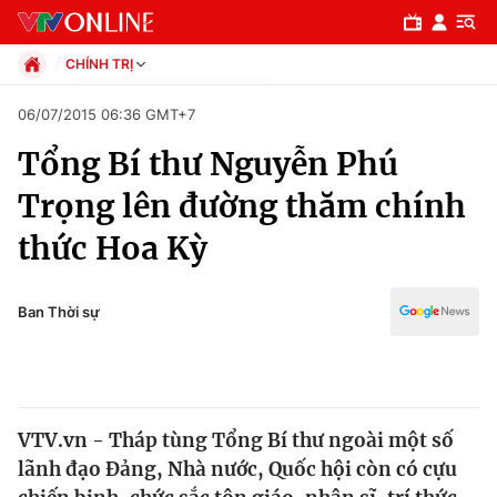
CHÍNH TRỊ
Chính trị
06/07/2015 06:36 GMT+7
Xã hội
Tổng Bí thư Nguyễn Phú
Pháp luật
Chuyên mục
Kinh tế
Trọng lên đường thăm chính
Thể thao
Chính trị
thức Hoa Kỳ
Truyền hình
Văn hóa - Giải trí
Xã hội
Y tế
Ban Thời sự
Đời sống
Pháp luật
Công nghệ
Giáo dục
Y tế
VTV.vn - Tháp tùng Tổng Bí thư ngoài một số
lãnh đạo Đảng, Nhà nước, Quốc hội còn có cựu
Thế giới