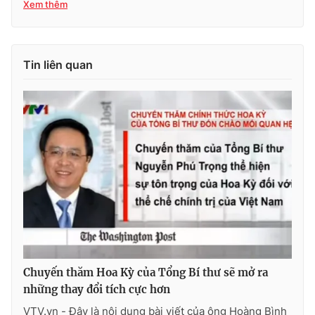
Xem thêm
Cơ quan báo chí:
Thời báo VTV
Giấy phép hoạt động báo in và báo điện tử số 483/GP-BTTTT
cấp ngày 29/12/2023
Tin liên quan
Tổng Biên tập:
Vũ Thanh Thủy
Phó Tổng Biên tập:
Nguyễn Thị Mỹ Hạnh, Phạm Quốc Thắng,
Nguyễn Trọng Ninh
Tổng đài VTV:
024.38 355 931 - 024.38 355 932
Ðiện thoại Thời báo VTV:
024.66 897 897
Email:
toasoan@vtv.vn
Liên hệ quảng cáo:
024-7300.7108
Chuyến thăm Hoa Kỳ của Tổng Bí thư sẽ mở ra
những thay đổi tích cực hơn
VTV.vn - Đây là nội dung bài viết của ông Hoàng Bình