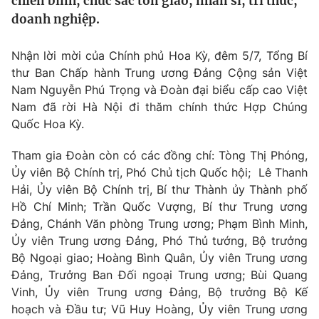
chiến binh, chức sắc tôn giáo, nhân sĩ, trí thức,
Tin tức
doanh nghiệp.
Kinh tế
Thế giới đó đây
Nhận lời mời của Chính phủ Hoa Kỳ, đêm 5/7, Tổng Bí
Tài chính
Dữ liệu và đời sống
thư Ban Chấp hành Trung ương Đảng Cộng sản Việt
Câu chuyện quốc tế
Thị trường
Nam Nguyễn Phú Trọng và Đoàn đại biểu cấp cao Việt
Nam đã rời Hà Nội đi thăm chính thức Hợp Chúng
Truyền hình
Góc doanh nghiệp
Quốc Hoa Kỳ.
Phim VTV
Giải trí
Tham gia Đoàn còn có các đồng chí: Tòng Thị Phóng,
Hậu trường
Ủy viên Bộ Chính trị, Phó Chủ tịch Quốc hội; Lê Thanh
Điện ảnh
Hải, Ủy viên Bộ Chính trị, Bí thư Thành ủy Thành phố
Đời sống
Nhân vật
Hồ Chí Minh; Trần Quốc Vượng, Bí thư Trung ương
Âm nhạc
Đảng, Chánh Văn phòng Trung ương; Phạm Bình Minh,
Du lịch
Khán giả
Giáo dục
Sao
Ủy viên Trung ương Đảng, Phó Thủ tướng, Bộ trưởng
Làm đẹp
Giải sao mai
Bộ Ngoại giao; Hoàng Bình Quân, Ủy viên Trung ương
Tuyển sinh
Đảng, Trưởng Ban Đối ngoại Trung ương; Bùi Quang
Công nghệ
Chất lượng cuộc sống
Vinh, Ủy viên Trung ương Đảng, Bộ trưởng Bộ Kế
Học trực tuyến
Hitech Công nghệ tương lai
hoạch và Đầu tư; Vũ Huy Hoàng, Ủy viên Trung ương