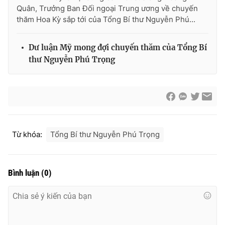
Quân, Trưởng Ban Đối ngoại Trung ương về chuyến
thăm Hoa Kỳ sắp tới của Tổng Bí thư Nguyễn Phú...
Dư luận Mỹ mong đợi chuyến thăm của Tổng Bí
® Cấm sao chép dưới mọi hình thức nếu không có sự chấp
thuận bằng văn bản. Ghi rõ nguồn VTV.vn khi phát hành lại
thư Nguyễn Phú Trọng
thông tin từ website này.
Từ khóa:
Tổng Bí thư Nguyễn Phú Trọng
Bình luận
(
0
)