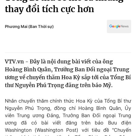
Chính trị
thay đổi tích cực hơn
Truyền hình
Văn hóa - Giải trí
Xã hội
Y tế
Phương Mai (Ban Thời sự)
Đời sống
Pháp luật
Công nghệ
Giáo dục
Y tế
VTV.vn - Đây là nội dung bài viết của ông
Hoàng Bình Quân, Trưởng Ban Đối ngoại Trung
Thế giới
ương về chuyến thăm Hoa Kỳ sắp tới của Tổng Bí
Tin tức
thư Nguyễn Phú Trọng đăng trên báo Mỹ.
Kinh tế
Thế giới đó đây
Nhân chuyến thăm chính thức Hoa Kỳ của Tổng Bí thư
Tài chính
Dữ liệu và đời sống
Nguyễn Phú Trọng, đồng chí Hoàng Bình Quân, Ủy
Câu chuyện quốc tế
Thị trường
viên Trung ương Đảng, Trưởng Ban Đối ngoại Trung
ương đã có bài viết đăng trên báo Bưu điện
Truyền hình
Góc doanh nghiệp
Washington (Washington Post) với tiêu đề "Chuyến