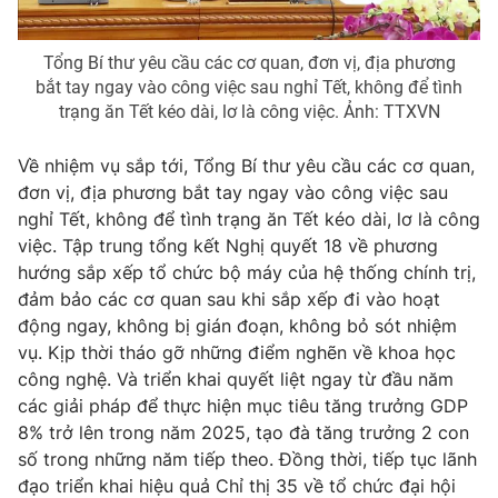
Thị trường 24h
Tấm lòng Việt
Tổng Bí thư yêu cầu các cơ quan, đơn vị, địa phương
VTV4
Vươn mình bằng AI
bắt tay ngay vào công việc sau nghỉ Tết, không để tình
trạng ăn Tết kéo dài, lơ là công việc. Ảnh: TTXVN
VTV9
VTV8
Về nhiệm vụ sắp tới, Tổng Bí thư yêu cầu các cơ quan,
đơn vị, địa phương bắt tay ngay vào công việc sau
Liên hệ tòa soạn
English
nghỉ Tết, không để tình trạng ăn Tết kéo dài, lơ là công
việc. Tập trung tổng kết Nghị quyết 18 về phương
hướng sắp xếp tổ chức bộ máy của hệ thống chính trị,
đảm bảo các cơ quan sau khi sắp xếp đi vào hoạt
THỜI BÁO VTV
động ngay, không bị gián đoạn, không bỏ sót nhiệm
vụ. Kịp thời tháo gỡ những điểm nghẽn về khoa học
công nghệ. Và triển khai quyết liệt ngay từ đầu năm
các giải pháp để thực hiện mục tiêu tăng trưởng GDP
Theo dõi báo trên
8% trở lên trong năm 2025, tạo đà tăng trưởng 2 con
số trong những năm tiếp theo. Đồng thời, tiếp tục lãnh
đạo triển khai hiệu quả Chỉ thị 35 về tổ chức đại hội
Cơ quan chủ quản:
Đài Truyền hình Việt Nam