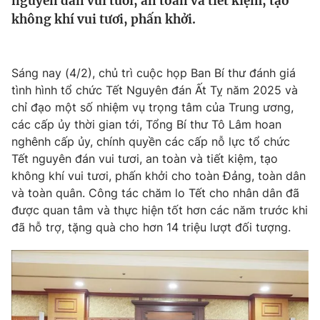
nguyên đán vui tươi, an toàn và tiết kiệm, tạo
Tin tức
không khí vui tươi, phấn khởi.
Kinh tế
Thế giới đó đây
Tài chính
Dữ liệu và đời sống
Sáng nay (4/2), chủ trì cuộc họp Ban Bí thư đánh giá
Câu chuyện quốc tế
Thị trường
tình hình tổ chức Tết Nguyên đán Ất Tỵ năm 2025 và
chỉ đạo một số nhiệm vụ trọng tâm của Trung ương,
Truyền hình
Góc doanh nghiệp
các cấp ủy thời gian tới, Tổng Bí thư Tô Lâm hoan
nghênh cấp ủy, chính quyền các cấp nỗ lực tổ chức
Phim VTV
Giải trí
Tết nguyên đán vui tươi, an toàn và tiết kiệm, tạo
Hậu trường
không khí vui tươi, phấn khởi cho toàn Đảng, toàn dân
Điện ảnh
và toàn quân. Công tác chăm lo Tết cho nhân dân đã
Đời sống
Nhân vật
được quan tâm và thực hiện tốt hơn các năm trước khi
Âm nhạc
Du lịch
đã hỗ trợ, tặng quà cho hơn 14 triệu lượt đối tượng.
Khán giả
Giáo dục
Sao
Làm đẹp
Giải sao mai
Tuyển sinh
Công nghệ
Chất lượng cuộc sống
Học trực tuyến
Hitech Công nghệ tương lai