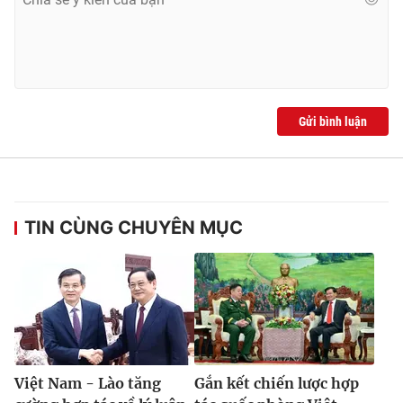
® Cấm sao chép dưới mọi hình thức nếu không có sự chấp
thuận bằng văn bản. Ghi rõ nguồn VTV.vn khi phát hành lại
thông tin từ website này.
Gửi bình luận
TIN CÙNG CHUYÊN MỤC
Việt Nam - Lào tăng
Gắn kết chiến lược hợp