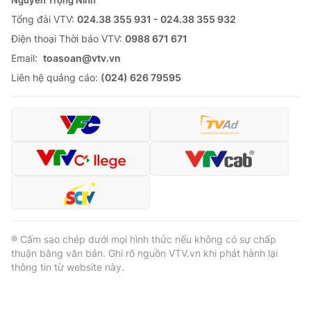
Nguyễn Trọng Ninh
Tổng đài VTV:
024.38 355 931 - 024.38 355 932
Ðiện thoại Thời báo VTV:
0988 671 671
Email:
toasoan@vtv.vn
Liên hệ quảng cáo:
(024) 626 79595
® Cấm sao chép dưới mọi hình thức nếu không có sự chấp
thuận bằng văn bản. Ghi rõ nguồn VTV.vn khi phát hành lại
thông tin từ website này.