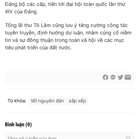
Đảng bộ các cấp, tiến tới đại hội toàn quốc lần thứ
Cơ quan báo chí:
Thời báo VTV
XIV của Đảng.
Giấy phép hoạt động báo in và báo điện tử số 483/GP-BTTTT
cấp ngày 29/12/2023
Tổng Bí thư Tô Lâm cũng lưu ý tăng cường công tác
Tổng Biên tập:
Vũ Thanh Thủy
tuyên truyền, định hướng dư luận, nhằm củng cố niềm
tin và sự đồng thuận trong toàn xã hội về các mục
Phó Tổng Biên tập:
Nguyễn Thị Mỹ Hạnh, Phạm Quốc Thắng,
Nguyễn Trọng Ninh
tiêu phát triển của đất nước.
Tổng đài VTV:
024.38 355 931 - 024.38 355 932
Ðiện thoại Thời báo VTV:
024.66 897 897
Email:
toasoan@vtv.vn
Liên hệ quảng cáo:
024-7300.7108
Từ khóa:
tết nguyên đán
sắp xếp
Bình luận
(
0
)