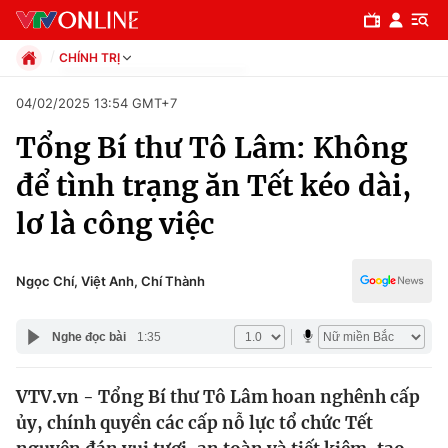
CHÍNH TRỊ
Chính trị
04/02/2025 13:54 GMT+7
Xã hội
Tổng Bí thư Tô Lâm: Không
Pháp luật
Chuyên mục
Kinh tế
để tình trạng ăn Tết kéo dài,
Thể thao
Chính trị
lơ là công việc
Truyền hình
Văn hóa - Giải trí
Xã hội
Y tế
Ngọc Chí, Việt Anh, Chí Thành
Đời sống
Pháp luật
Công nghệ
Nghe đọc bài
1:35
Giáo dục
Y tế
VTV.vn - Tổng Bí thư Tô Lâm hoan nghênh cấp
ủy, chính quyền các cấp nỗ lực tổ chức Tết
Thế giới