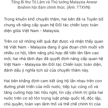
Tổng Bí thư Tô Lâm và Thủ tướng Malaysia Anwar
Giấy phép hoạt động báo in và báo điện tử số 483/GP-BTTTT
Ibrahim hội đàm chính thức. (Ảnh: TTXVN)
cấp ngày 29/12/2023
Tổng Biên tập:
Vũ Thanh Thủy
Trong khuôn khổ chuyến thăm, hai bên đã ra Tuyên bố
Phó Tổng Biên tập:
Nguyễn Thị Mỹ Hạnh, Phạm Quốc Thắng,
chung về nâng cấp quan hệ Đối tác chiến lược toàn
Nguyễn Trọng Ninh
diện giữa Việt Nam - Malaysia.
Tổng đài VTV:
024.38 355 931 - 024.38 355 932
Ðiện thoại Thời báo VTV:
024.66 897 897
Trên cơ sở những kết quả đạt được và nhận thấy quan
hệ Việt Nam - Malaysia đang ở giai đoạn chín muồi với
Email:
toasoan@vtv.vn
nhiều cơ hội, tiềm năng phù hợp để tiến lên tầm cao
Liên hệ quảng cáo:
024-7300.7108
mới, hai nhà lãnh đạo đã quyết định nâng cấp quan hệ
Việt Nam - Malaysia lên Đối tác Chiến lược toàn diện,
đánh dấu ý nghĩa lịch sử của chuyến thăm này.
Hai bên khẳng định cam kết ủng hộ lẫn nhau trên con
đường phát triển của mỗi nước, tiếp tục củng cố và
tăng cường hợp tác hữu nghị, tin cậy chính trị giữa hai
nước trên cơ sở tôn trọng luật pháp quốc tế, độc lập,
chủ quyền, toàn vẹn lãnh thổ và thể chế chính trị của