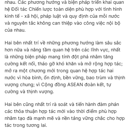
nhau. Các phương hướng và biện pháp triển khai quan
hệ Đối tác Chiến lược toàn diện phù hợp với tình hình
kinh tế - xã hội, pháp luật và quy định của mỗi nước
® Cấm sao chép dưới mọi hình thức nếu không có sự chấp
và nguyên tắc không can thiệp vào công việc nội bộ
thuận bằng văn bản. Ghi rõ nguồn VTV.vn khi phát hành lại
thông tin từ website này.
của nhau.
Hai bên nhất trí về những phương hướng làm sâu sắc
hơn nữa và nâng tầm quan hệ trên các lĩnh vực, nhất
là những biện pháp mang tính đột phá nhằm tăng
cường kết nối, tháo gỡ khó khăn và mở rộng hợp tác;
mở ra một chương mới trong quan hệ hợp tác hai
nước vì hòa bình, ổn định, bền vững, bao trùm và thịnh
vượng chung; vì Cộng đồng ASEAN đoàn kết, tự
cường và thịnh vượng.
Hai bên cũng nhất trí rà soát và tiến hành đàm phán
các thỏa thuận hợp tác mới vào thời điểm phù hợp
nhằm tạo đà mạnh mẽ và nền tảng vững chắc cho hợp
tác trong tương lai.