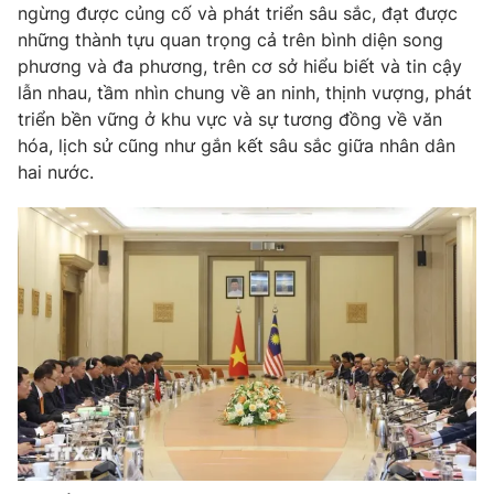
Thị trường 24h
Tấm lòng Việt
ngừng được củng cố và phát triển sâu sắc, đạt được
những thành tựu quan trọng cả trên bình diện song
phương và đa phương, trên cơ sở hiểu biết và tin cậy
VTV4
Vươn mình bằng AI
lẫn nhau, tầm nhìn chung về an ninh, thịnh vượng, phát
triển bền vững ở khu vực và sự tương đồng về văn
VTV9
VTV8
hóa, lịch sử cũng như gắn kết sâu sắc giữa nhân dân
hai nước.
Liên hệ tòa soạn
English
THỜI BÁO VTV
Theo dõi báo trên
Cơ quan chủ quản:
Đài Truyền hình Việt Nam
Cơ quan báo chí:
Thời báo VTV