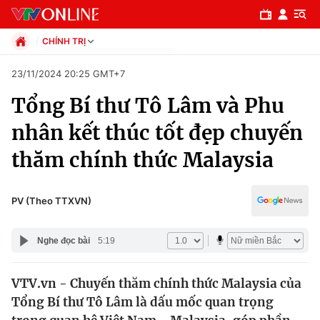
CHÍNH TRỊ
Chính trị
23/11/2024 20:25 GMT+7
Xã hội
Tổng Bí thư Tô Lâm và Phu
Pháp luật
Chuyên mục
Kinh tế
nhân kết thúc tốt đẹp chuyến
Thể thao
Chính trị
thăm chính thức Malaysia
Truyền hình
Văn hóa - Giải trí
Xã hội
Y tế
PV (Theo TTXVN)
Đời sống
Pháp luật
Công nghệ
Nghe đọc bài
5:19
Giáo dục
Y tế
VTV.vn - Chuyến thăm chính thức Malaysia của
Tổng Bí thư Tô Lâm là dấu mốc quan trọng
Thế giới