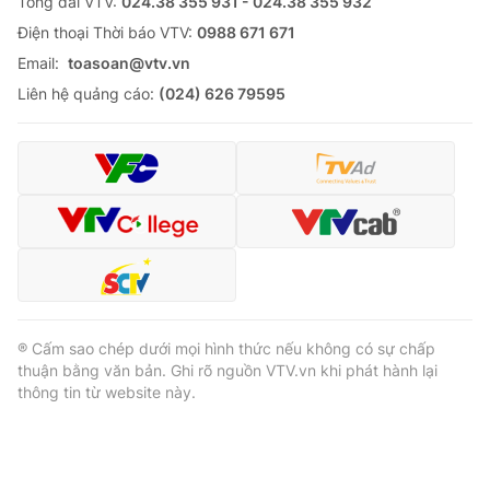
Tổng đài VTV:
024.38 355 931 - 024.38 355 932
Ðiện thoại Thời báo VTV:
0988 671 671
Email:
toasoan@vtv.vn
Liên hệ quảng cáo:
(024) 626 79595
® Cấm sao chép dưới mọi hình thức nếu không có sự chấp
thuận bằng văn bản. Ghi rõ nguồn VTV.vn khi phát hành lại
thông tin từ website này.