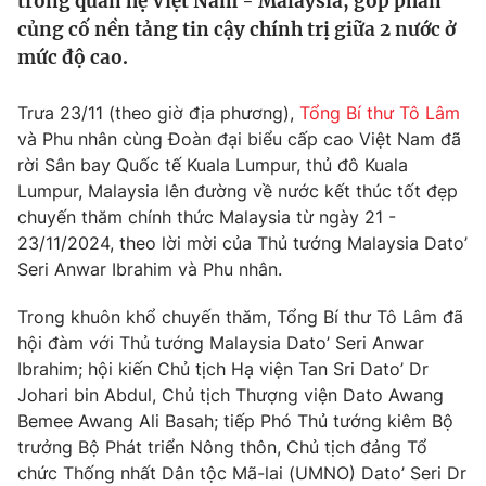
trong quan hệ Việt Nam - Malaysia, góp phần
Tin tức
củng cố nền tảng tin cậy chính trị giữa 2 nước ở
Kinh tế
mức độ cao.
Thế giới đó đây
Tài chính
Dữ liệu và đời sống
Trưa 23/11 (theo giờ địa phương),
Tổng Bí thư Tô Lâm
Câu chuyện quốc tế
Thị trường
và Phu nhân cùng Đoàn đại biểu cấp cao Việt Nam đã
rời Sân bay Quốc tế Kuala Lumpur, thủ đô Kuala
Truyền hình
Góc doanh nghiệp
Lumpur, Malaysia lên đường về nước kết thúc tốt đẹp
Phim VTV
chuyến thăm chính thức Malaysia từ ngày 21 -
Giải trí
23/11/2024, theo lời mời của Thủ tướng Malaysia Dato’
Hậu trường
Seri Anwar Ibrahim và Phu nhân.
Điện ảnh
Đời sống
Nhân vật
Trong khuôn khổ chuyến thăm, Tổng Bí thư Tô Lâm đã
Âm nhạc
Du lịch
hội đàm với Thủ tướng Malaysia Dato’ Seri Anwar
Khán giả
Giáo dục
Sao
Ibrahim; hội kiến Chủ tịch Hạ viện Tan Sri Dato’ Dr
Làm đẹp
Giải sao mai
Johari bin Abdul, Chủ tịch Thượng viện Dato Awang
Tuyển sinh
Bemee Awang Ali Basah; tiếp Phó Thủ tướng kiêm Bộ
Công nghệ
Chất lượng cuộc sống
trưởng Bộ Phát triển Nông thôn, Chủ tịch đảng Tổ
Học trực tuyến
Hitech Công nghệ tương lai
chức Thống nhất Dân tộc Mã-lai (UMNO) Dato’ Seri Dr