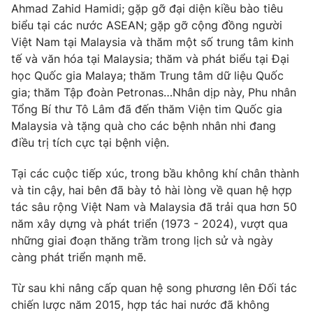
Giao lưu trực tuyến
Ahmad Zahid Hamidi; gặp gỡ đại diện kiều bào tiêu
Sản phẩm
biểu tại các nước ASEAN; gặp gỡ cộng đồng người
Lịch phát sóng
Việt Nam tại Malaysia và thăm một số trung tâm kinh
Thị trường
tế và văn hóa tại Malaysia; thăm và phát biểu tại Đại
Tư vấn
học Quốc gia Malaya; thăm Trung tâm dữ liệu Quốc
Chuyên mục khác
gia; thăm Tập đoàn Petronas…Nhân dịp này, Phu nhân
Tổng Bí thư Tô Lâm đã đến thăm Viện tim Quốc gia
Emagazine
Podcast
Malaysia và tặng quà cho các bệnh nhân nhi đang
điều trị tích cực tại bệnh viện.
Photo
Infographic
Tại các cuộc tiếp xúc, trong bầu không khí chân thành
và tin cậy, hai bên đã bày tỏ hài lòng về quan hệ hợp
Video
Shorts video
tác sâu rộng Việt Nam và Malaysia đã trải qua hơn 50
năm xây dựng và phát triển (1973 - 2024), vượt qua
VTV Money
VTV Thể thao
những giai đoạn thăng trầm trong lịch sử và ngày
càng phát triển mạnh mẽ.
VTV Sức khoẻ
Bất động sản
Từ sau khi nâng cấp quan hệ song phương lên Đối tác
chiến lược năm 2015, hợp tác hai nước đã không