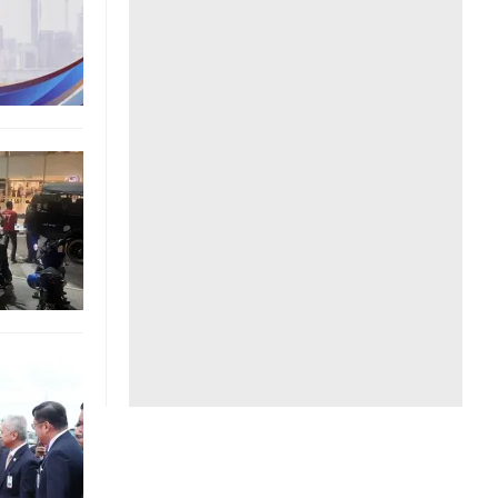
Liên hệ toà soạn
hệ tương lai