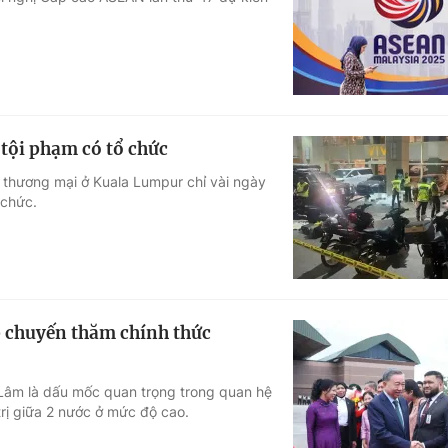
Góc ảnh
Giáo dục
Công nghệ
Tuyển sinh
Hitech Công ng
 tội phạm có tổ chức
Học trực tuyến
Sản phẩm
m thương mại ở Kuala Lumpur chỉ vài ngày
 chức.
g
Thị trường
Tư vấn
p chuyến thăm chính thức
 Lâm là dấu mốc quan trọng trong quan hệ
trị giữa 2 nước ở mức độ cao.