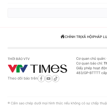
CHÍNH TRỊ
XÃ HỘI
PHÁP L
Cơ quan chủ quản:
THỜI BÁO VTV
Cơ quan báo chí:
T
Giấy phép hoạt độn
483/GP-BTTTT cấp
Theo dõi báo trên
® Cấm sao chép dưới mọi hình thức nếu không có sự chấp thuận 