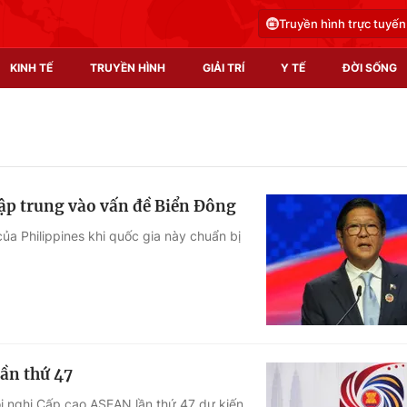
Truyền hình trực tuyến
KINH TẾ
TRUYỀN HÌNH
GIẢI TRÍ
Y TẾ
ĐỜI SỐNG
Pháp luật
Y tế
Truyền hình
Multimedia
tập trung vào vấn đề Biển Đông
Phim VTV
Video
của Philippines khi quốc gia này chuẩn bị
Hậu trường
Shorts video
Nhân vật
Podcast
Khán giả
EMagazine
Giải sao mai
Photo
ần thứ 47
Infographic
ội nghị Cấp cao ASEAN lần thứ 47 dự kiến