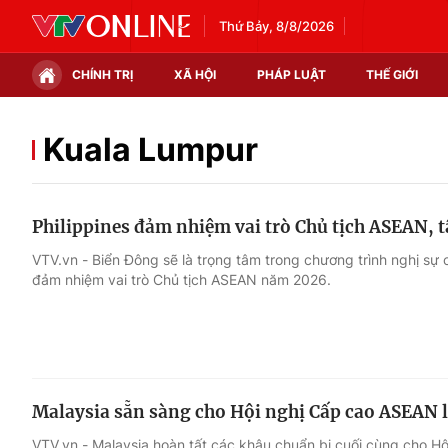
Thứ Bảy, 8/8/2026
CHÍNH TRỊ
XÃ HỘI
PHÁP LUẬT
THẾ GIỚI
Chính trị
Xã hội
Kuala Lumpur
Thế giới
Kinh tế
Philippines đảm nhiệm vai trò Chủ tịch ASEAN, 
Tin tức
Tài chính
VTV.vn - Biển Đông sẽ là trọng tâm trong chương trình nghị sự 
đảm nhiệm vai trò Chủ tịch ASEAN năm 2026.
Thế giới đó đây
Thị trường
Câu chuyện quốc tế
Góc doanh nghiệp
Dữ liệu và đời sống
Malaysia sẵn sàng cho Hội nghị Cấp cao ASEAN l
VTV.vn - Malaysia hoàn tất các khâu chuẩn bị cuối cùng cho H