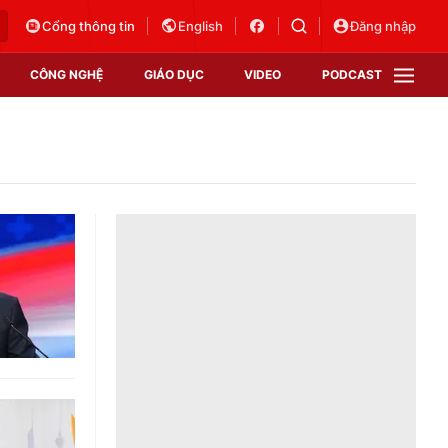
Cổng thông tin
English
Đăng nhập
CÔNG NGHỆ
GIÁO DỤC
VIDEO
PODCAST
VTV Money
VTV Thể thao
VTV Sức khoẻ
Bất động sản
Thị trường 24h
Tấm lòng Việt
Vươn mình bằng AI
VTV4
VTV8
VTV9
Lịch phát sóng
Giao lưu trực tuyến
Sự kiện