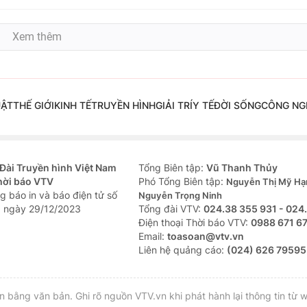
Xem thêm
UẬT
THẾ GIỚI
KINH TẾ
TRUYỀN HÌNH
GIẢI TRÍ
Y TẾ
ĐỜI SỐNG
CÔNG NG
Đài Truyền hình Việt Nam
Tổng Biên tập:
Vũ Thanh Thủy
hời báo VTV
Phó Tổng Biên tập:
Nguyễn Thị Mỹ Hạ
g báo in và báo điện tử số
Nguyễn Trọng Ninh
 ngày 29/12/2023
Tổng đài VTV:
024.38 355 931 - 024
Ðiện thoại Thời báo VTV:
0988 671 6
Email:
toasoan@vtv.vn
Liên hệ quảng cáo:
(024) 626 79595
bằng văn bản. Ghi rõ nguồn VTV.vn khi phát hành lại thông tin từ w