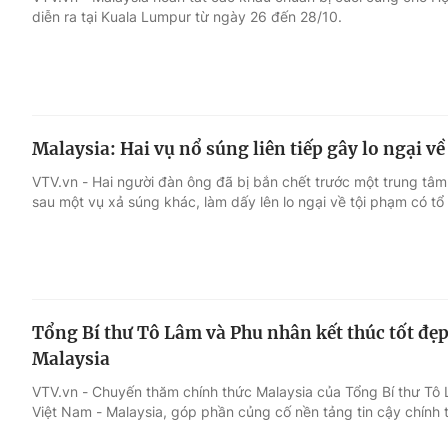
diễn ra tại Kuala Lumpur từ ngày 26 đến 28/10.
Giải trí
Đời sống
Điện ảnh
Du lịch
Malaysia: Hai vụ nổ súng liên tiếp gây lo ngại về
Âm nhạc
Làm đẹp
VTV.vn - Hai người đàn ông đã bị bắn chết trước một trung tâ
sau một vụ xả súng khác, làm dấy lên lo ngại về tội phạm có tổ
Sao
Chất lượng cuộc sốn
Tổng Bí thư Tô Lâm và Phu nhân kết thúc tốt đẹ
Malaysia
VTV.vn - Chuyến thăm chính thức Malaysia của Tổng Bí thư Tô
Việt Nam - Malaysia, góp phần củng cố nền tảng tin cậy chính 