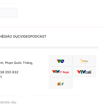
HỆ
GIÁO DỤC
VIDEO
PODCAST
nh, Phạm Quốc Thắng,
.38 355 932
71
ebsite này.