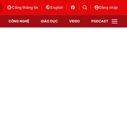
Cổng thông tin
English
Đăng nhập
CÔNG NGHỆ
GIÁO DỤC
VIDEO
PODCAST
VTV Money
VTV Thể thao
VTV Sức khoẻ
Bất động sản
Thị trường 24h
Tấm lòng Việt
Vươn mình bằng AI
VTV4
VTV8
VTV9
Lịch phát sóng
Giao lưu trực tuyến
Sự kiện