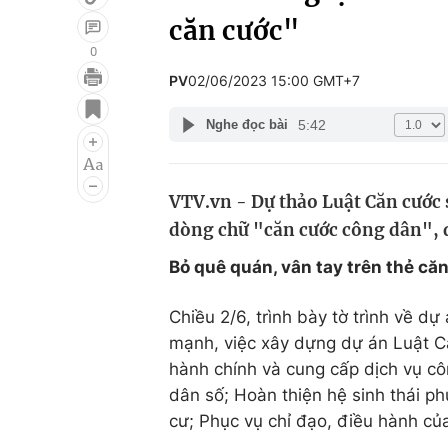
căn cước"
0
PV
02/06/2023 15:00 GMT+7
Giải trí
Đời sống
5:42
Nghe đọc bài
Điện ảnh
Du lịch
Âm nhạc
Làm đẹp
VTV.vn - Dự thảo Luật Căn cước s
Sao
Chất lượng cuộc sốn
dòng chữ "căn cước công dân", qu
Bỏ quê quán, vân tay trên thẻ că
Chiều 2/6, trình bày tờ trình về dự
mạnh, việc xây dựng dự án Luật C
hành chính và cung cấp dịch vụ côn
dân số; Hoàn thiện hệ sinh thái ph
cư; Phục vụ chỉ đạo, điều hành củ