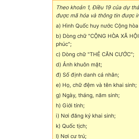
Theo khoản 1, Điều 19 của dự thả
được mã hóa và thông tin được in
a) Hình Quốc huy nước Cộng hòa 
b) Dòng chữ "CỘNG HÒA XÃ HỘI
phúc";
c) Dòng chữ "THẺ CĂN CƯỚC";
d) Ảnh khuôn mặt;
đ) Số định danh cá nhân;
e) Họ, chữ đệm và tên khai sinh;
g) Ngày, tháng, năm sinh;
h) Giới tính;
i) Nơi đăng ký khai sinh;
k) Quốc tịch;
l) Nơi cư trú;