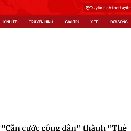
Truyền hình trực tuyến
KINH TẾ
TRUYỀN HÌNH
GIẢI TRÍ
Y TẾ
ĐỜI SỐNG
Pháp luật
Y tế
Truyền hình
Multimedia
Phim VTV
Video
Hậu trường
Shorts video
Nhân vật
Podcast
Khán giả
EMagazine
Giải sao mai
Photo
i "Căn cước công dân" thành "Thẻ
Infographic