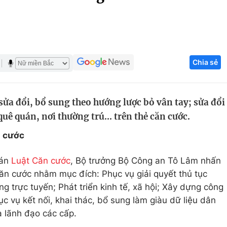
Góc ảnh
Giáo dục
Công nghệ
Chia sẻ
Tuyển sinh
Hitech Công ng
Học trực tuyến
Sản phẩm
ửa đổi, bổ sung theo hướng lược bỏ vân tay; sửa đổi
g
Thị trường
ê quán, nơi thường trú... trên thẻ căn cước.
Tư vấn
n cước
 án
Luật Căn cước
, Bộ trưởng Bộ Công an Tô Lâm nhấn
ăn cước nhằm mục đích: Phục vụ giải quyết thủ tục
g trực tuyến; Phát triển kinh tế, xã hội; Xây dựng công
ục vụ kết nối, khai thác, bổ sung làm giàu dữ liệu dân
a lãnh đạo các cấp.