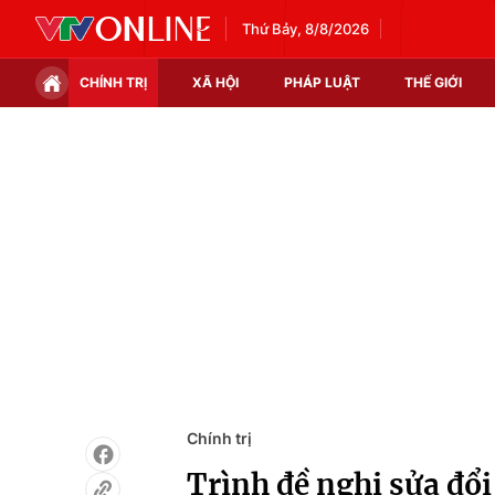
Thứ Bảy, 8/8/2026
CHÍNH TRỊ
XÃ HỘI
PHÁP LUẬT
THẾ GIỚI
Chính trị
Xã hội
Thế giới
Kinh tế
Tin tức
Tài chính
Thế giới đó đây
Thị trường
Câu chuyện quốc tế
Góc doanh nghiệp
Dữ liệu và đời sống
Chính trị
Trình đề nghị sửa đổ