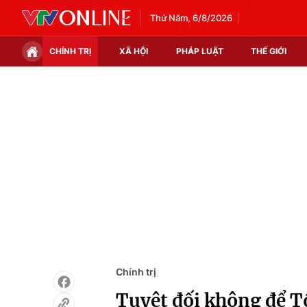
Thứ Năm, 6/8/2026
CHÍNH TRỊ
XÃ HỘI
PHÁP LUẬT
THẾ GIỚI
Chính trị
Xã hội
Thế giới
Kinh tế
Tin tức
Tài chính
Thế giới đó đây
Thị trường
Câu chuyện quốc tế
Góc doanh nghiệp
Dữ liệu và đời sống
Chính trị
Tuyệt đối không để T