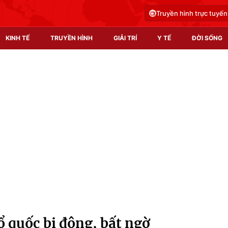
Truyền hình trực tuyến
KINH TẾ
TRUYỀN HÌNH
GIẢI TRÍ
Y TẾ
ĐỜI SỐNG
Pháp luật
Y tế
Truyền hình
Multimedia
Phim VTV
Video
Hậu trường
Shorts video
Nhân vật
Podcast
Khán giả
EMagazine
Giải sao mai
Photo
ổ quốc bị động, bất ngờ
Infographic