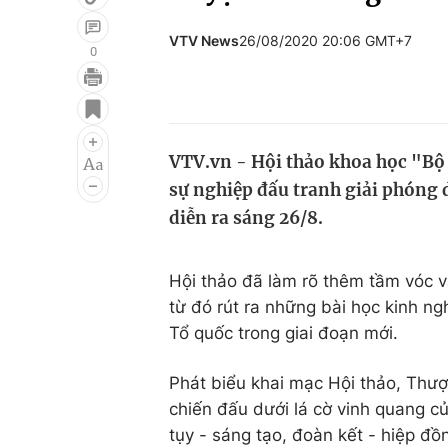
VTV News
26/08/2020 20:06 GMT+7
0
Giải trí
Đời sống
Điện ảnh
Du lịch
VTV.vn - Hội thảo khoa học "B
Âm nhạc
Làm đẹp
sự nghiệp đấu tranh giải phóng 
Sao
Chất lượng cuộc sốn
diễn ra sáng 26/8.
Hội thảo đã làm rõ thêm tầm vóc 
từ đó rút ra những bài học kinh n
Tổ quốc trong giai đoạn mới.
Phát biểu khai mạc Hội thảo, Thư
chiến đấu dưới lá cờ vinh quang c
tụy - sáng tạo, đoàn kết - hiệp đ