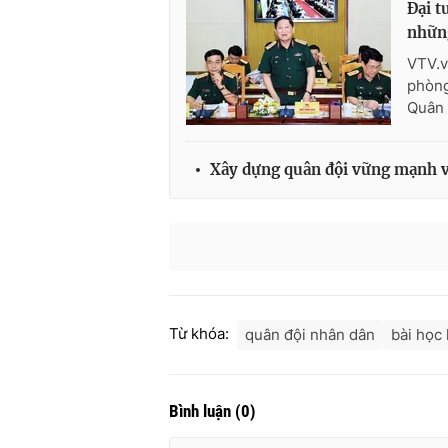
Đại t
nhữn
VTV.v
phòng
Quân 
Xây dựng quân đội vững mạnh về
Từ khóa:
quân đội nhân dân
bài học
Bình luận
(
0
)