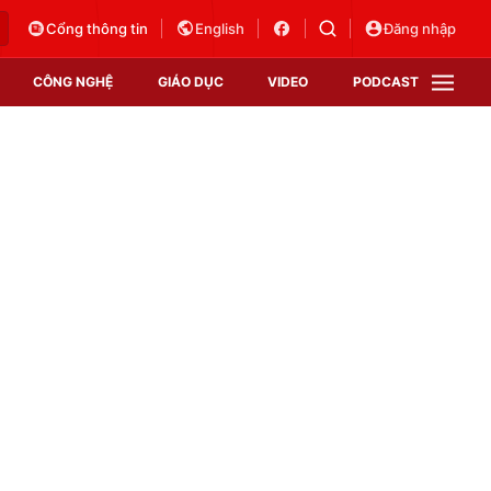
Cổng thông tin
English
Đăng nhập
CÔNG NGHỆ
GIÁO DỤC
VIDEO
PODCAST
VTV Money
VTV Thể thao
VTV Sức khoẻ
Bất động sản
Thị trường 24h
Tấm lòng Việt
Vươn mình bằng AI
VTV4
VTV8
VTV9
Lịch phát sóng
Giao lưu trực tuyến
Sự kiện