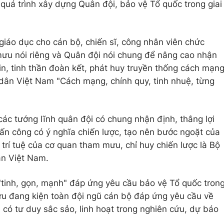
quá trình xây dựng Quân đội, bảo vệ Tổ quốc trong giai
 giáo dục cho cán bộ, chiến sĩ, công nhân viên chức
u nói riêng và Quân đội nói chung để nâng cao nhận
in, tinh thần đoàn kết, phát huy truyền thống cách mạn
dân Việt Nam "Cách mạng, chính quy, tinh nhuệ, từng
ác tướng lĩnh quân đội có chung nhận định, thắng lợi
tấn công có ý nghĩa chiến lược, tạo nên bước ngoặt của
trí tuệ của cơ quan tham mưu, chỉ huy chiến lược là Bộ
n Việt Nam.
"tinh, gọn, mạnh" đáp ứng yêu cầu bảo vệ Tổ quốc tron
u đang kiện toàn đội ngũ cán bộ đáp ứng yêu cầu về
i có tư duy sắc sảo, linh hoạt trong nghiên cứu, dự báo