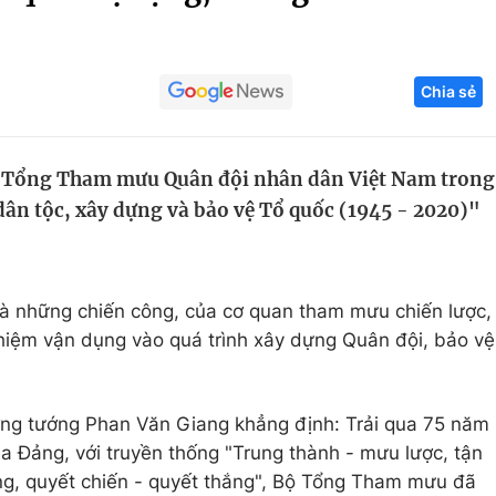
Góc ảnh
Chia sẻ
Giáo dục
Công nghệ
Tuyển sinh
Hitech Công ng
ộ Tổng Tham mưu Quân đội nhân dân Việt Nam trong
Học trực tuyến
Sản phẩm
dân tộc, xây dựng và bảo vệ Tổ quốc (1945 - 2020)"
g
Thị trường
Tư vấn
và những chiến công, của cơ quan tham mưu chiến lược,
ghiệm vận dụng vào quá trình xây dựng Quân đội, bảo vệ
ợng tướng Phan Văn Giang khẳng định: Trải qua 75 năm
ủa Đảng, với truyền thống "Trung thành - mưu lược, tận
ồng, quyết chiến - quyết thắng", Bộ Tổng Tham mưu đã