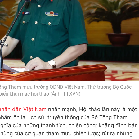
ổng Tham mưu trưởng QĐND Việt Nam, Thứ trưởng Bộ Quốc
biểu khai mạc hội thảo (Ảnh: TTXVN)
nhân dân Việt Nam
nhấn mạnh, Hội thảo lần này là một
nhằm ôn lại lịch sử, truyền thống của Bộ Tổng Tham
ghĩa của những thành tích, chiến công; khẳng định bản
 hùng của cơ quan tham mưu chiến lược; rút ra những