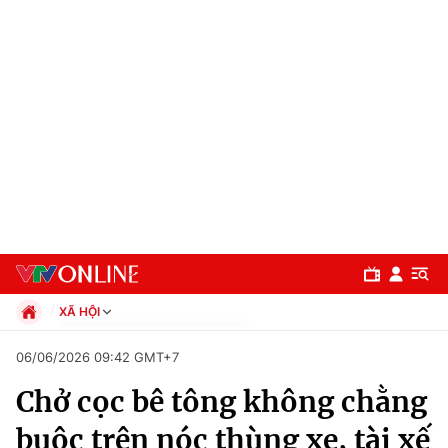
XÃ HỘI
Chính trị
06/06/2026 09:42 GMT+7
Xã hội
Chở cọc bê tông không chằng
Pháp luật
Chuyên mục
Kinh tế
buộc trên nóc thùng xe, tài xế
Thể thao