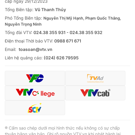
cấp ngày 29/12/2023
Tổng Biên tập:
Vũ Thanh Thủy
Phó Tổng Biên tập:
Nguyễn Thị Mỹ Hạnh, Phạm Quốc Thắng,
Nguyễn Trọng Ninh
Tổng đài VTV:
024.38 355 931 - 024.38 355 932
Ðiện thoại Thời báo VTV:
0988 671 671
Email:
toasoan@vtv.vn
Liên hệ quảng cáo:
(024) 626 79595
® Cấm sao chép dưới mọi hình thức nếu không có sự chấp
thuận bằng văn bản. Ghi rõ nguồn VTV.vn khi phát hành lại