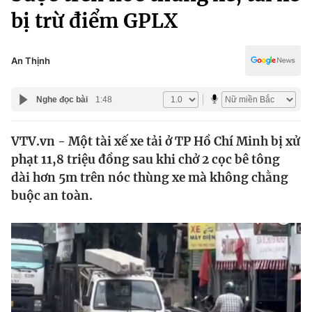
Chính trị
bị trừ điểm GPLX
Truyền hình
Văn hóa - Giải trí
Xã hội
Y tế
An Thịnh
Đời sống
Pháp luật
Công nghệ
Nghe đọc bài
1:48
Giáo dục
Y tế
VTV.vn - Một tài xế xe tải ở TP Hồ Chí Minh bị xử
phạt 11,8 triệu đồng sau khi chở 2 cọc bê tông
Thế giới
dài hơn 5m trên nóc thùng xe mà không chằng
Tin tức
buộc an toàn.
Kinh tế
Thế giới đó đây
Tài chính
Dữ liệu và đời sống
Câu chuyện quốc tế
Thị trường
Truyền hình
Góc doanh nghiệp