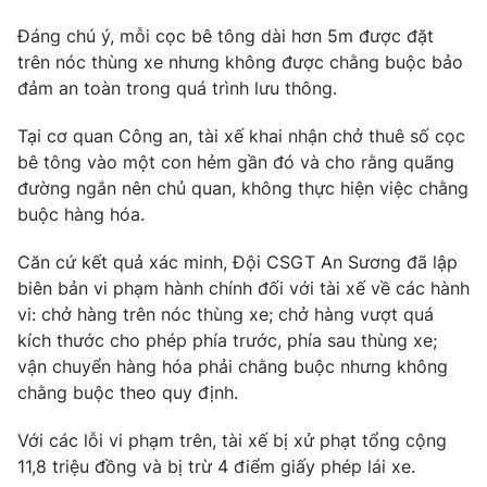
Photo
Infographic
Đáng chú ý, mỗi cọc bê tông dài hơn 5m được đặt
trên nóc thùng xe nhưng không được chằng buộc bảo
đảm an toàn trong quá trình lưu thông.
Video
Shorts video
Tại cơ quan Công an, tài xế khai nhận chở thuê số cọc
VTV Money
VTV Thể thao
bê tông vào một con hẻm gần đó và cho rằng quãng
đường ngắn nên chủ quan, không thực hiện việc chằng
buộc hàng hóa.
VTV Sức khoẻ
Bất động sản
Căn cứ kết quả xác minh, Đội CSGT An Sương đã lập
Thị trường 24h
Tấm lòng Việt
biên bản vi phạm hành chính đối với tài xế về các hành
vi: chở hàng trên nóc thùng xe; chở hàng vượt quá
kích thước cho phép phía trước, phía sau thùng xe;
VTV4
Vươn mình bằng AI
vận chuyển hàng hóa phải chằng buộc nhưng không
chằng buộc theo quy định.
VTV9
VTV8
Với các lỗi vi phạm trên, tài xế bị xử phạt tổng cộng
11,8 triệu đồng và bị trừ 4 điểm giấy phép lái xe.
Liên hệ tòa soạn
English