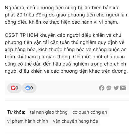
Ngoài ra, chủ phương tiện cũng bị lập biên bản xử
phạt 20 triệu đồng do giao phương tiện cho người làm
công điều khiển xe thực hiện các hành vi vi phạm.
THỜI BÁO VTV
CSGT TP.HCM khuyến cáo người điều khiển và chủ
phương tiện vận tải cần tuân thủ nghiêm quy định về
xếp hàng hóa, kích thước hàng hóa và chằng buộc an
toàn khi tham gia giao thông. Chỉ một phút chủ quan
Theo dõi báo trên
cũng có thể dẫn đến hậu quả nghiêm trọng cho chính
người điều khiển và các phương tiện khác trên đường.
Cơ quan chủ quản:
Đài Truyền hình Việt Nam
Cơ quan báo chí:
Thời báo VTV
0
0
Giấy phép hoạt động báo in và báo điện tử số 483/GP-BTTTT
cấp ngày 29/12/2023
Tổng Biên tập:
Vũ Thanh Thủy
Từ khóa:
tai nạn giao thông
cơ quan công an
Phó Tổng Biên tập:
Nguyễn Thị Mỹ Hạnh, Phạm Quốc Thắng,
vi phạm hành chính
vận chuyển hàng hóa
Nguyễn Trọng Ninh
Tổng đài VTV:
024.38 355 931 - 024.38 355 932