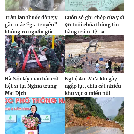
Tràn lan thuốc đông y
Cuốn sổ ghi chép của y sĩ
gắn mác “gia truyền”
96 tuổi chứa thông tin
không rõ nguồn gốc
hàng trăm liệt sĩ
Hà Nội lấy mẫu hài cốt
Nghệ An: Mưa lớn gây
liệt sĩ tại Nghĩa trang
ngập lụt, chia cắt nhiều
Mai Dịch
khu vực ở miền núi