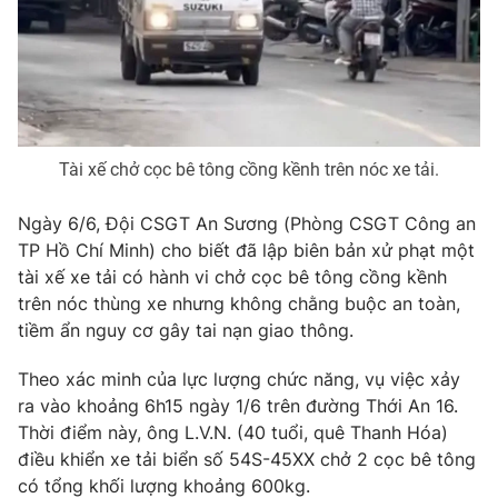
Phim VTV
Giải trí
Hậu trường
Điện ảnh
Đời sống
Nhân vật
Âm nhạc
Du lịch
Khán giả
Giáo dục
Sao
Tài xế chở cọc bê tông cồng kềnh trên nóc xe tải.
Làm đẹp
Giải sao mai
Tuyển sinh
Công nghệ
Ngày 6/6, Đội CSGT An Sương (Phòng CSGT Công an
Chất lượng cuộc sống
Học trực tuyến
TP Hồ Chí Minh) cho biết đã lập biên bản xử phạt một
Hitech Công nghệ tương lai
tài xế xe tải có hành vi chở cọc bê tông cồng kềnh
Giao lưu trực tuyến
trên nóc thùng xe nhưng không chằng buộc an toàn,
Sản phẩm
tiềm ẩn nguy cơ gây tai nạn giao thông.
Lịch phát sóng
Thị trường
Theo xác minh của lực lượng chức năng, vụ việc xảy
Tư vấn
ra vào khoảng 6h15 ngày 1/6 trên đường Thới An 16.
Chuyên mục khác
Thời điểm này, ông L.V.N. (40 tuổi, quê Thanh Hóa)
điều khiển xe tải biển số 54S-45XX chở 2 cọc bê tông
Emagazine
Podcast
có tổng khối lượng khoảng 600kg.