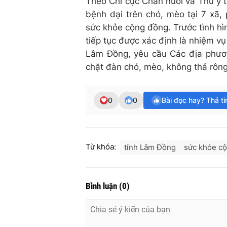
Theo Chi cục Chăn nuôi và Thú y t
bệnh dại trên chó, mèo tại 7 xã
sức khỏe cộng đồng. Trước tình h
tiếp tục được xác định là nhiệm vụ
Lâm Đồng, yêu cầu Các địa phươn
chặt đàn chó, mèo, không thả rông
0
0
Bài đọc hay? Thả t
Từ khóa:
tỉnh Lâm Đồng
sức khỏe c
Bình luận
(
0
)