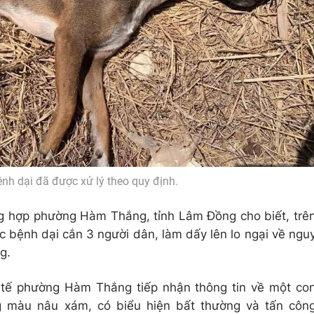
nh dại đã được xử lý theo quy định.
g hợp phường Hàm Thắng, tỉnh Lâm Đồng cho biết, trê
c bệnh dại cắn 3 người dân, làm dấy lên lo ngại về ngu
g.
 tế phường Hàm Thắng tiếp nhận thông tin về một co
g màu nâu xám, có biểu hiện bất thường và tấn côn