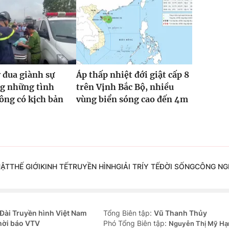
 đua giành sự
Áp thấp nhiệt đới giật cấp 8
ng những tình
trên Vịnh Bắc Bộ, nhiều
ông có kịch bản
vùng biển sóng cao đến 4m
UẬT
THẾ GIỚI
KINH TẾ
TRUYỀN HÌNH
GIẢI TRÍ
Y TẾ
ĐỜI SỐNG
CÔNG NG
Đài Truyền hình Việt Nam
Tổng Biên tập:
Vũ Thanh Thủy
hời báo VTV
Phó Tổng Biên tập:
Nguyễn Thị Mỹ Hạ