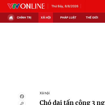
Thứ Bảy, 8/8/2026
CHÍNH TRỊ
XÃ HỘI
PHÁP LUẬT
THẾ GIỚI
Chính trị
Xã hội
Thế giới
Kinh tế
Tin tức
Tài chính
Thế giới đó đây
Thị trường
Câu chuyện quốc tế
Góc doanh nghiệp
Dữ liệu và đời sống
Xã hội
Chó dại tấn công 3 n