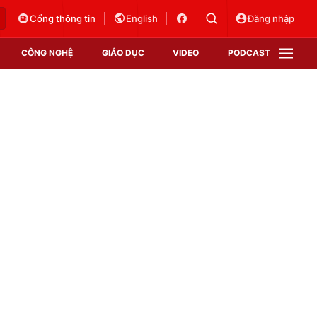
Cổng thông tin
English
Đăng nhập
CÔNG NGHỆ
GIÁO DỤC
VIDEO
PODCAST
VTV Money
VTV Thể thao
VTV Sức khoẻ
Bất động sản
Thị trường 24h
Tấm lòng Việt
Vươn mình bằng AI
VTV4
VTV8
VTV9
Lịch phát sóng
Giao lưu trực tuyến
Sự kiện