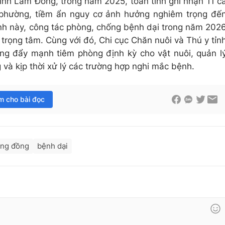
ỉnh Lâm Đồng, trong năm 2025, toàn tỉnh ghi nhận 11 c
, phường, tiềm ẩn nguy cơ ảnh hưởng nghiêm trọng đế
ình này, công tác phòng, chống bệnh dại trong năm 202
 trọng tâm. Cùng với đó, Chi cục Chăn nuôi và Thú y tỉn
g đẩy mạnh tiêm phòng định kỳ cho vật nuôi, quản l
 và kịp thời xử lý các trường hợp nghi mắc bệnh.
im cho bài đọc
ộng đồng
bệnh dại