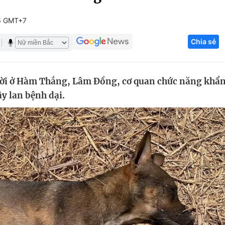
Góc ảnh
6 GMT+7
Chia sẻ
Giáo dục
Công nghệ
Tuyển sinh
Hitech Công ng
ười ở Hàm Thắng, Lâm Đồng, cơ quan chức năng khẩ
Học trực tuyến
Sản phẩm
ây lan bệnh dại.
g
Thị trường
Tư vấn