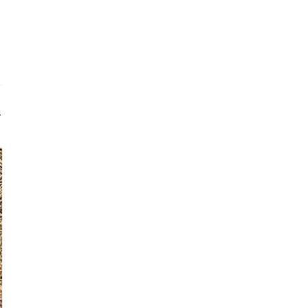
Liên hệ toà soạn
hệ tương lai
n