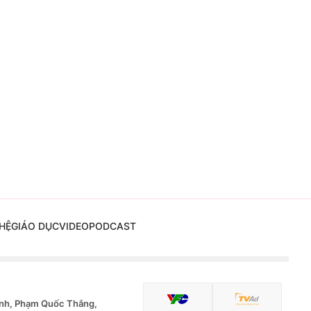
HỆ
GIÁO DỤC
VIDEO
PODCAST
nh, Phạm Quốc Thắng,