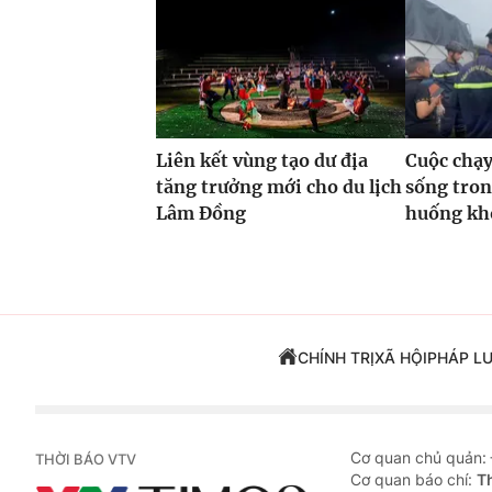
Liên kết vùng tạo dư địa
Cuộc chạy
tăng trưởng mới cho du lịch
sống tro
Lâm Đồng
huống kh
CHÍNH TRỊ
XÃ HỘI
PHÁP L
Cơ quan chủ quản:
THỜI BÁO VTV
Cơ quan báo chí:
T