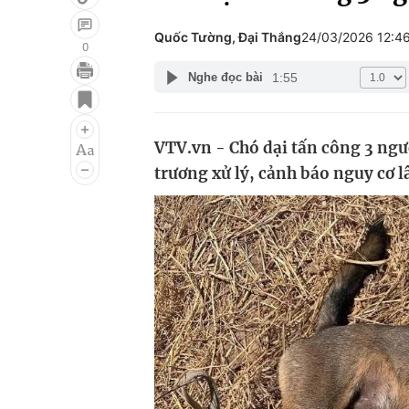
Quốc Tường, Đại Thắng
24/03/2026 12:4
0
1:55
Nghe đọc bài
Giải trí
Đời sống
Điện ảnh
Du lịch
VTV.vn - Chó dại tấn công 3 ng
Âm nhạc
Làm đẹp
trương xử lý, cảnh báo nguy cơ l
Sao
Chất lượng cuộc sốn