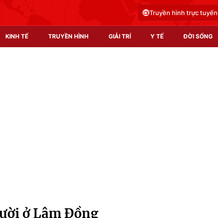
Truyền hình trực tuyến
KINH TẾ
TRUYỀN HÌNH
GIẢI TRÍ
Y TẾ
ĐỜI SỐNG
Pháp luật
Y tế
Truyền hình
Multimedia
Phim VTV
Video
Hậu trường
Shorts video
Nhân vật
Podcast
Khán giả
EMagazine
Giải sao mai
Photo
gười ở Lâm Đồng
Infographic