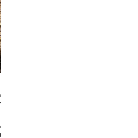
n
y
n
g