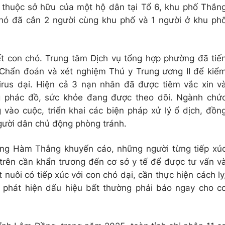
 thuộc sở hữu của một hộ dân tại Tổ 6, khu phố Thắn
chó đã cắn 2 người cùng khu phố và 1 người ở khu ph
t con chó. Trung tâm Dịch vụ tổng hợp phường đã tiế
Chẩn đoán và xét nghiệm Thú y Trung ương II để kiể
virus dại. Hiện cả 3 nạn nhân đã được tiêm vắc xin v
g phác đồ, sức khỏe đang được theo dõi. Ngành chứ
ào cuộc, triển khai các biện pháp xử lý ổ dịch, đồn
gười dân chủ động phòng tránh.
ờng Hàm Thắng khuyến cáo, những người từng tiếp xú
 trên cần khẩn trương đến cơ sở y tế để được tư vấn v
t nuôi có tiếp xúc với con chó dại, cần thực hiện cách ly
u phát hiện dấu hiệu bất thường phải báo ngay cho c