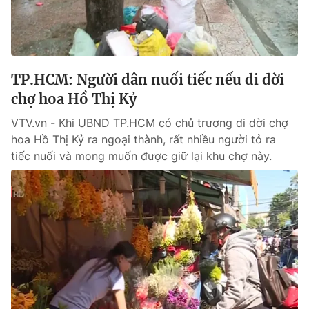
Cơ quan báo chí:
Thời báo VTV
Giấy phép hoạt động báo in và báo điện tử số 483/GP-BTTTT
cấp ngày 29/12/2023
Tổng Biên tập:
Vũ Thanh Thủy
TP.HCM: Người dân nuối tiếc nếu di dời
Phó Tổng Biên tập:
Nguyễn Thị Mỹ Hạnh, Phạm Quốc Thắng,
chợ hoa Hồ Thị Kỷ
Nguyễn Trọng Ninh
Tổng đài VTV:
VTV.vn - Khi UBND TP.HCM có chủ trương di dời chợ
024.38 355 931 - 024.38 355 932
hoa Hồ Thị Kỷ ra ngoại thành, rất nhiều người tỏ ra
Ðiện thoại Thời báo VTV:
024.66 897 897
tiếc nuối và mong muốn được giữ lại khu chợ này.
Email:
toasoan@vtv.vn
Liên hệ quảng cáo:
024-7300.7108