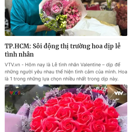
Tin tức
Kinh tế
Thế giới đó đây
Tài chính
Dữ liệu và đời sống
Câu chuyện quốc tế
Thị trường
TP.HCM: Sôi động thị trường hoa dịp lễ
Truyền hình
Góc doanh nghiệp
tình nhân
Phim VTV
Giải trí
VTV.vn - Hôm nay là Lễ tình nhân Valentine – dịp để
Hậu trường
những người yêu nhau thể hiện tình cảm của mình. Hoa
Điện ảnh
là 1 trong những lựa chọn nhiều nhất trong dịp này.
Đời sống
Nhân vật
Âm nhạc
Du lịch
Khán giả
Giáo dục
Sao
Làm đẹp
Giải sao mai
Tuyển sinh
Công nghệ
Chất lượng cuộc sống
Học trực tuyến
Hitech Công nghệ tương lai