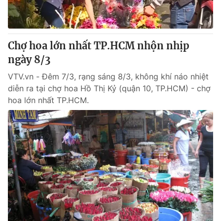
Chợ hoa lớn nhất TP.HCM nhộn nhịp
® Cấm sao chép dưới mọi hình thức nếu không có sự chấp
thuận bằng văn bản. Ghi rõ nguồn VTV.vn khi phát hành lại
ngày 8/3
thông tin từ website này.
VTV.vn - Đêm 7/3, rạng sáng 8/3, không khí náo nhiệt
diễn ra tại chợ hoa Hồ Thị Kỷ (quận 10, TP.HCM) - chợ
hoa lớn nhất TP.HCM.