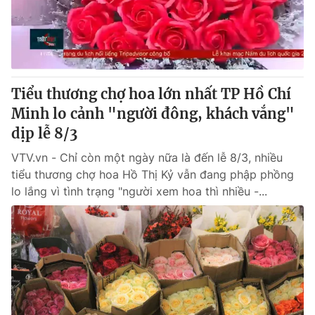
Giao lưu trực tuyến
Sản phẩm
Lịch phát sóng
Thị trường
Tư vấn
Tiểu thương chợ hoa lớn nhất TP Hồ Chí
Chuyên mục khác
Minh lo cảnh "người đông, khách vắng"
Emagazine
Podcast
dịp lễ 8/3
VTV.vn - Chỉ còn một ngày nữa là đến lễ 8/3, nhiều
Photo
Infographic
tiểu thương chợ hoa Hồ Thị Kỷ vẫn đang phập phồng
lo lắng vì tình trạng "người xem hoa thì nhiều -...
Video
Shorts video
VTV Money
VTV Thể thao
VTV Sức khoẻ
Bất động sản