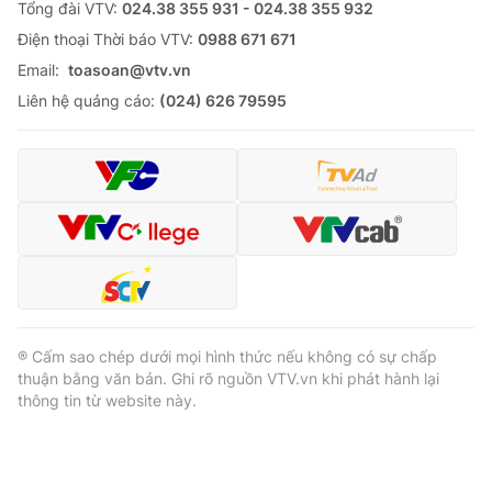
Tổng đài VTV:
024.38 355 931 - 024.38 355 932
Ðiện thoại Thời báo VTV:
0988 671 671
Email:
toasoan@vtv.vn
Liên hệ quảng cáo:
(024) 626 79595
® Cấm sao chép dưới mọi hình thức nếu không có sự chấp
thuận bằng văn bản. Ghi rõ nguồn VTV.vn khi phát hành lại
thông tin từ website này.