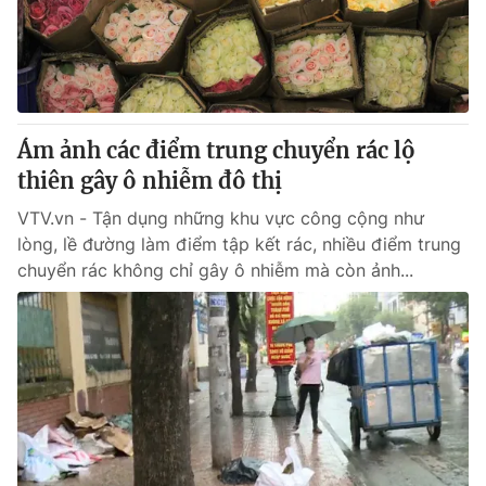
Thị trường 24h
Tấm lòng Việt
VTV4
Vươn mình bằng AI
VTV9
VTV8
Ám ảnh các điểm trung chuyển rác lộ
thiên gây ô nhiễm đô thị
Liên hệ tòa soạn
English
VTV.vn - Tận dụng những khu vực công cộng như
lòng, lề đường làm điểm tập kết rác, nhiều điểm trung
chuyển rác không chỉ gây ô nhiễm mà còn ảnh...
THỜI BÁO VTV
Theo dõi báo trên
Cơ quan chủ quản:
Đài Truyền hình Việt Nam