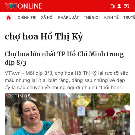
CHÍNH TRỊ
XÃ HỘI
PHÁP LUẬT
THẾ GIỚI
KINH TẾ
TRUYỀ
chợ hoa Hồ Thị Kỷ
Chuyên mục
Chợ hoa lớn nhất TP Hồ Chí Minh trong
Chính trị
dịp 8/3
VTV.vn - Mỗi dịp 8/3, chợ hoa Hồ Thị Kỷ lại rực rỡ sắc
Xã hội
màu nhưng lại ít ai biết rằng, đằng sau những vẻ đẹp
ấy là câu chuyện về những người phụ nữ "thổi hồn"...
Pháp luật
Y tế
Thế giới