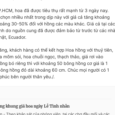
P.HCM, hoa đã được tiêu thụ rất mạnh từ 3 ngày nay.
 chọn nhiều nhất trong dịp này với giả cả tăng khoảng
hoảng 30-50% đối với hồng các màu khác. Giá cả tại các
nh do nguồn cung đã được đảm bảo từ trước từ các nh
hật, Ecuador.
ăng, khách hàng có thể kết hợp Hoa hồng với thuỷ tiên,
a mõm sói, hoa chuỗi ngọc, thạch thảo, giá rơi vào
ng bó riêng thì với khoảng 50 bông hồng cơ giá là 1
 bông hồng đỏ dài khoảng 60 cm. Chúc mọi người có 1
 phúc bên người thân yêu./.
ng khung giá hoa ngày Lễ Tình nhân
n - Theo khảo sát của phóng viên, tại các chợ đầu mối và các