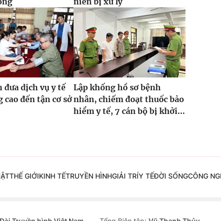
ồng
niên bị xử lý
 đưa dịch vụ y tế
Lập khống hồ sơ bệnh
g cao đến tận cơ sở
nhân, chiếm đoạt thuốc bảo
hiểm y tế, 7 cán bộ bị khởi...
UẬT
THẾ GIỚI
KINH TẾ
TRUYỀN HÌNH
GIẢI TRÍ
Y TẾ
ĐỜI SỐNG
CÔNG NG
Đài Truyền hình Việt Nam
Tổng Biên tập:
Vũ Thanh Thủy