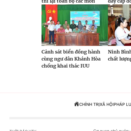
thi lại toàn bộ các môn
dây cáp đ
Cảnh sát biển đồng hành
Ninh Bình
cùng ngư dân Khánh Hòa
chất lượn
chống khai thác IUU
CHÍNH TRỊ
XÃ HỘI
PHÁP L
Cơ quan chủ quản: