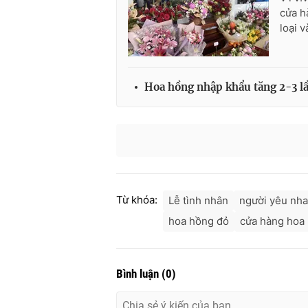
cửa h
loại v
Hoa hồng nhập khẩu tăng 2-3 lầ
Từ khóa:
Lễ tình nhân
người yêu nh
hoa hồng đỏ
cửa hàng hoa
Bình luận
(
0
)