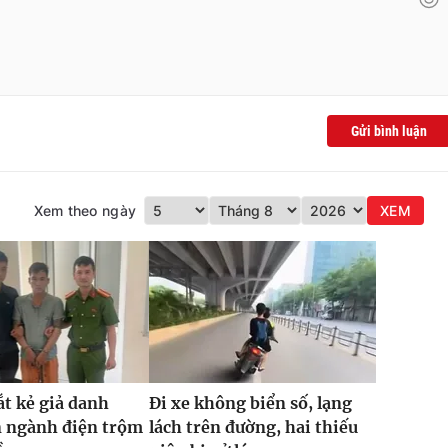
Gửi bình luận
Xem theo ngày
XEM
ắt kẻ giả danh
Đi xe không biển số, lạng
n ngành điện trộm
lách trên đường, hai thiếu