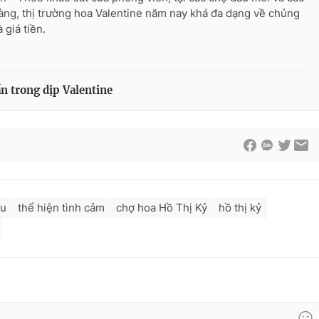
àng, thị trường hoa Valentine năm nay khá đa dạng về chủng
à giá tiền.
n trong dịp Valentine
au
thể hiện tình cảm
chợ hoa Hồ Thị Kỷ
hồ thị kỷ