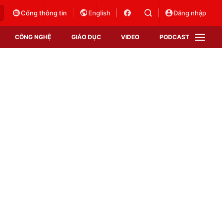
Cổng thông tin
English
Đăng nhập
CÔNG NGHỆ
GIÁO DỤC
VIDEO
PODCAST
VTV Money
VTV Thể thao
VTV Sức khoẻ
Bất động sản
Thị trường 24h
Tấm lòng Việt
Vươn mình bằng AI
VTV4
VTV8
VTV9
Lịch phát sóng
Giao lưu trực tuyến
Sự kiện