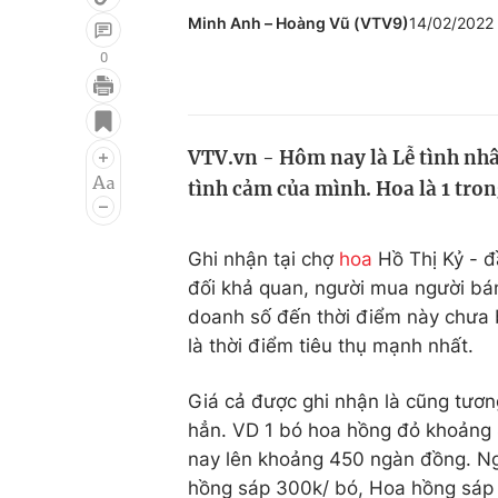
Minh Anh – Hoàng Vũ (VTV9)
14/02/2022
0
Giải trí
Đời sống
Điện ảnh
Du lịch
VTV.vn - Hôm nay là Lễ tình nhâ
tình cảm của mình. Hoa là 1 tro
Âm nhạc
Làm đẹp
Sao
Chất lượng cuộc sốn
Ghi nhận tại chợ
hoa
Hồ Thị Kỷ - đ
đối khả quan, người mua người bán
doanh số đến thời điểm này chưa 
là thời điểm tiêu thụ mạnh nhất.
Giá cả được ghi nhận là cũng tươn
hẳn. VD 1 bó hoa hồng đỏ khoảng 
nay lên khoảng 450 ngàn đồng. Ngo
hồng sáp 300k/ bó, Hoa hồng sáp 