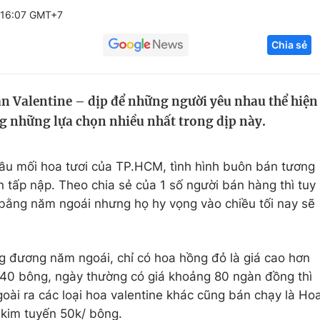
 16:07 GMT+7
Góc ảnh
Chia sẻ
Giáo dục
Công nghệ
Tuyển sinh
Hitech Công ng
n Valentine – dịp để những người yêu nhau thể hiện
ng những lựa chọn nhiều nhất trong dịp này.
Học trực tuyến
Sản phẩm
g
Thị trường
ầu mối hoa tươi của TP.HCM, tình hình buôn bán tương
Tư vấn
 tấp nập. Theo chia sẻ của 1 số người bán hàng thì tuy
bằng năm ngoái nhưng họ hy vọng vào chiều tối nay sẽ
g đương năm ngoái, chỉ có hoa hồng đỏ là giá cao hơn
40 bông, ngày thường có giá khoảng 80 ngàn đồng thì
ài ra các loại hoa valentine khác cũng bán chạy là Ho
kim tuyến 50k/ bông.