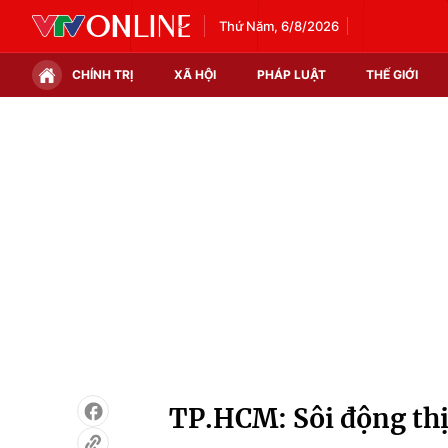
Thứ Năm, 6/8/2026
CHÍNH TRỊ
XÃ HỘI
PHÁP LUẬT
THẾ GIỚI
Chính trị
Xã hội
Thế giới
Kinh tế
Tin tức
Tài chính
Thế giới đó đây
Thị trường
Câu chuyện quốc tế
Góc doanh nghiệp
Dữ liệu và đời sống
TP.HCM: Sôi động thị