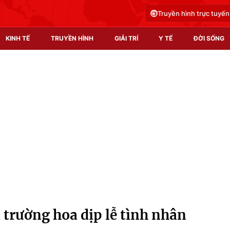
Truyền hình trực tuyến
KINH TẾ
TRUYỀN HÌNH
GIẢI TRÍ
Y TẾ
ĐỜI SỐNG
Pháp luật
Y tế
Truyền hình
Multimedia
Phim VTV
Video
Hậu trường
Shorts video
Nhân vật
Podcast
Khán giả
EMagazine
Giải sao mai
Photo
 trường hoa dịp lễ tình nhân
Infographic