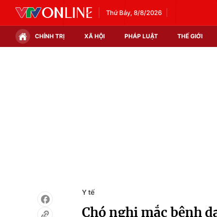
Thứ Bảy, 8/8/2026
CHÍNH TRỊ
XÃ HỘI
PHÁP LUẬT
THẾ GIỚI
Chính trị
Xã hội
Thế giới
Kinh tế
Tin tức
Tài chính
Thế giới đó đây
Thị trường
Câu chuyện quốc tế
Góc doanh nghiệp
Dữ liệu và đời sống
Y tế
Chó nghi mắc bệnh dạ