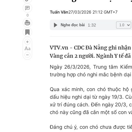
Tuấn Văn
27/03/2026 21:12 GMT+7
0
1:32
Nghe đọc bài
Giải trí
Đời sống
Điện ảnh
Du lịch
VTV.vn - CDC Đà Nẵng ghi nhận 
Âm nhạc
Làm đẹp
Vàng cắn 2 người. Ngành Y tế đã 
Sao
Chất lượng cuộc sốn
Ngày 26/3/2026, Trung tâm Kiểm
trường hợp chó nghi mắc bệnh dại
Qua xác minh, con chó thuộc hộ 
dấu hiệu nghi dại từ ngày 19/3. C
xử trí đúng cách. Đến ngày 20/3, 
chó này cũng đã cắn một số con vậ
Đáng chú ý, con chó chưa được tiê