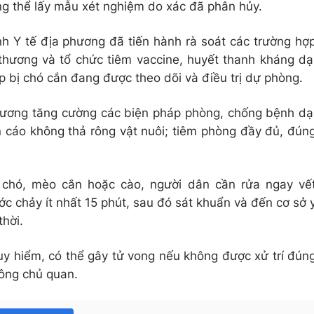
ông thể lấy mẫu xét nghiệm do xác đã phân hủy.
nh Y tế địa phương đã tiến hành rà soát các trường hợ
 thương và tổ chức tiêm vaccine, huyết thanh kháng dạ
ợp bị chó cắn đang được theo dõi và điều trị dự phòng.
hương tăng cường các biện pháp phòng, chống bệnh dạ
 cáo không thả rông vật nuôi; tiêm phòng đầy đủ, đún
ị chó, mèo cắn hoặc cào, người dân cần rửa ngay vế
c chảy ít nhất 15 phút, sau đó sát khuẩn và đến cơ sở 
thời.
uy hiểm, có thể gây tử vong nếu không được xử trí đún
hông chủ quan.