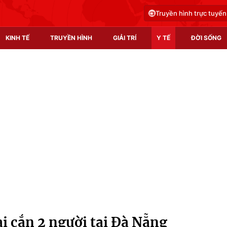
Truyền hình trực tuyến
KINH TẾ
TRUYỀN HÌNH
GIẢI TRÍ
Y TẾ
ĐỜI SỐNG
Pháp luật
Y tế
Truyền hình
Multimedia
Phim VTV
Video
Hậu trường
Shorts video
Nhân vật
Podcast
Khán giả
EMagazine
Giải sao mai
Photo
i cắn 2 người tại Đà Nẵng
Infographic