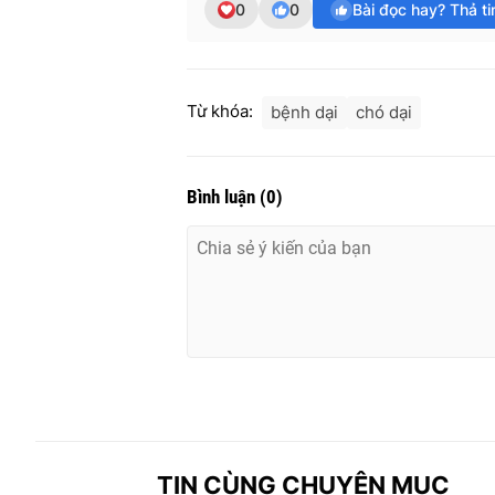
0
0
Bài đọc hay? Thả t
Từ khóa:
bệnh dại
chó dại
Bình luận
(
0
)
TIN CÙNG CHUYÊN MỤC