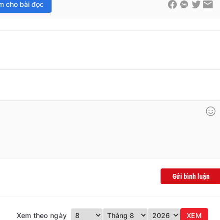
im cho bài đọc
Gửi bình luận
Xem theo ngày
XEM