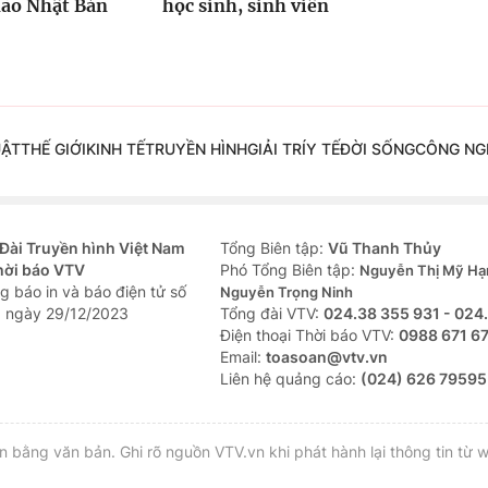
não Nhật Bản
học sinh, sinh viên
UẬT
THẾ GIỚI
KINH TẾ
TRUYỀN HÌNH
GIẢI TRÍ
Y TẾ
ĐỜI SỐNG
CÔNG NG
Đài Truyền hình Việt Nam
Tổng Biên tập:
Vũ Thanh Thủy
hời báo VTV
Phó Tổng Biên tập:
Nguyễn Thị Mỹ Hạ
g báo in và báo điện tử số
Nguyễn Trọng Ninh
 ngày 29/12/2023
Tổng đài VTV:
024.38 355 931 - 024
Ðiện thoại Thời báo VTV:
0988 671 6
Email:
toasoan@vtv.vn
Liên hệ quảng cáo:
(024) 626 79595
bằng văn bản. Ghi rõ nguồn VTV.vn khi phát hành lại thông tin từ w