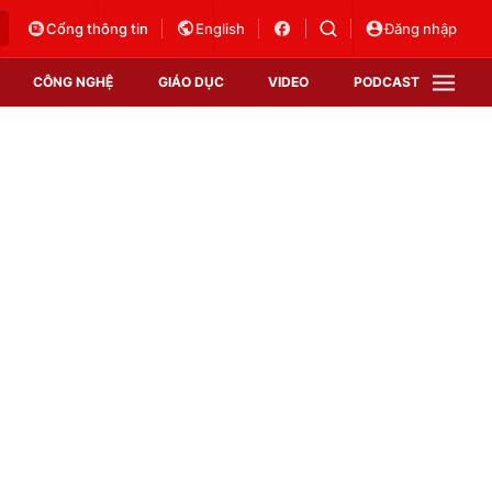
Cổng thông tin
English
Đăng nhập
CÔNG NGHỆ
GIÁO DỤC
VIDEO
PODCAST
VTV Money
VTV Thể thao
VTV Sức khoẻ
Bất động sản
Thị trường 24h
Tấm lòng Việt
Vươn mình bằng AI
VTV4
VTV8
VTV9
Lịch phát sóng
Giao lưu trực tuyến
Sự kiện