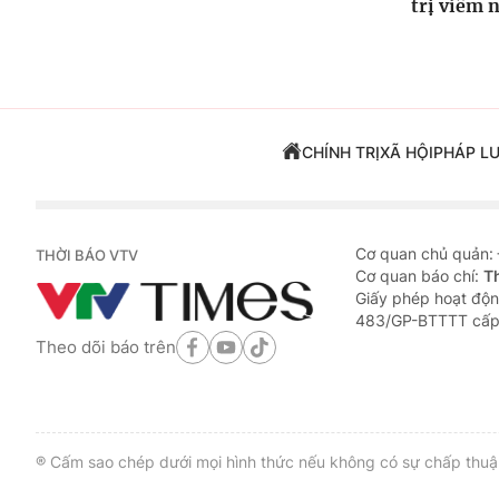
trị viêm 
CHÍNH TRỊ
XÃ HỘI
PHÁP L
Cơ quan chủ quản:
THỜI BÁO VTV
Cơ quan báo chí:
T
Giấy phép hoạt độn
483/GP-BTTTT cấp
Theo dõi báo trên
® Cấm sao chép dưới mọi hình thức nếu không có sự chấp thuận 