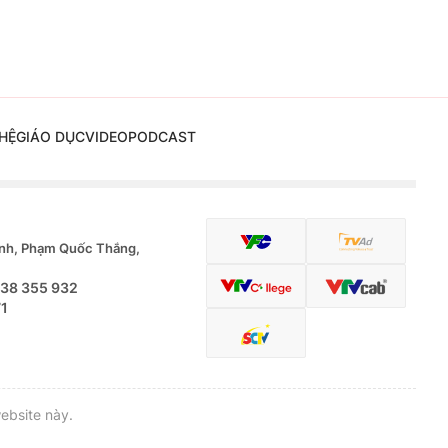
HỆ
GIÁO DỤC
VIDEO
PODCAST
nh, Phạm Quốc Thắng,
.38 355 932
71
ebsite này.