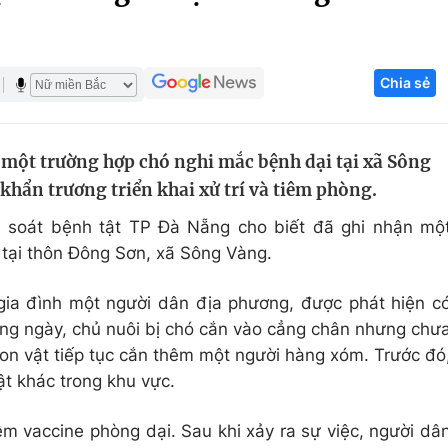
Góc ảnh
Chia sẻ
Giáo dục
Công nghệ
Tuyển sinh
Hitech Công ng
một trường hợp chó nghi mắc bệnh dại tại xã Sông
Học trực tuyến
Sản phẩm
khẩn trương triển khai xử trí và tiêm phòng.
g
Thị trường
 soát bệnh tật TP Đà Nẵng cho biết đã ghi nhận mộ
Tư vấn
 tại thôn Đông Sơn, xã Sông Vàng.
gia đình một người dân địa phương, được phát hiện c
ùng ngày, chủ nuôi bị chó cắn vào cẳng chân nhưng chư
con vật tiếp tục cắn thêm một người hàng xóm. Trước đó
t khác trong khu vực.
m vaccine phòng dại. Sau khi xảy ra sự việc, người dâ