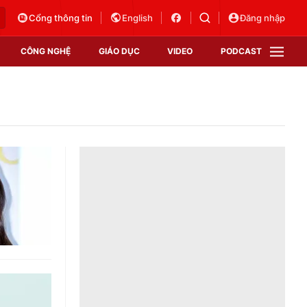
Cổng thông tin
English
Đăng nhập
CÔNG NGHỆ
GIÁO DỤC
VIDEO
PODCAST
VTV Money
VTV Thể thao
VTV Sức khoẻ
Bất động sản
Thị trường 24h
Tấm lòng Việt
Vươn mình bằng AI
VTV4
VTV8
VTV9
Lịch phát sóng
Giao lưu trực tuyến
Sự kiện