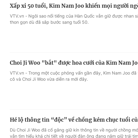
Xấp xỉ 50 tuổi, Kim Nam Joo khiến mọi người ng
VTV.vn - Ngôi sao nổi tiếng của Hàn Quốc vẫn giữ được nhan sắ
thon gọn dù đã sắp bước sang tuổi 50.
Choi Ji Woo "bắt" được hoa cưới của Kim Nam Jo
VTV.vn - Trong một cuộc phỏng vấn gần đây, Kim Nam Joo đã t
cô và Choi Ji Woo vừa diễn ra mới đây.
Hé lộ thông tin “độc” về chồng kém chục tuổi củ
Dù Choi Ji Woo đã cố gắng giữ kín thông tin về người chồng mớ
vẫn tìm hiểu khá chi tiết về người đàn ông đang nắm giữ trái ti