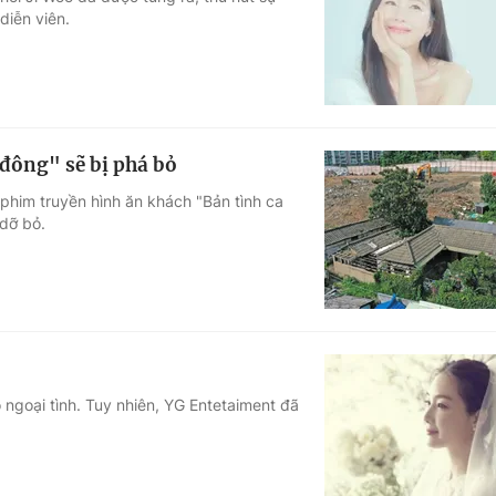
diễn viên.
Góc ảnh
Giáo dục
Công nghệ
Tuyển sinh
Hitech Công ng
đông" sẽ bị phá bỏ
Học trực tuyến
Sản phẩm
phim truyền hình ăn khách "Bản tình ca
dỡ bỏ.
g
Thị trường
Tư vấn
ngoại tình. Tuy nhiên, YG Entetaiment đã