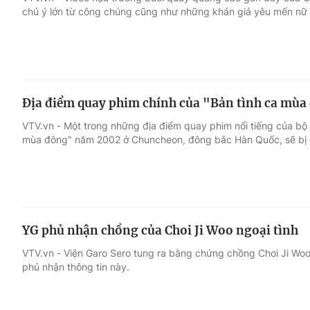
chú ý lớn từ công chúng cũng như những khán giả yêu mến nữ 
Giải trí
Đời sống
Điện ảnh
Du lịch
Địa điểm quay phim chính của "Bản tình ca mùa 
Âm nhạc
Làm đẹp
VTV.vn - Một trong những địa điểm quay phim nổi tiếng của bộ 
mùa đông" năm 2002 ở Chuncheon, đông bắc Hàn Quốc, sẽ bị 
Sao
Chất lượng cuộc sốn
YG phủ nhận chồng của Choi Ji Woo ngoại tình
VTV.vn - Viện Garo Sero tung ra bằng chứng chồng Choi Ji Woo 
phủ nhận thông tin này.