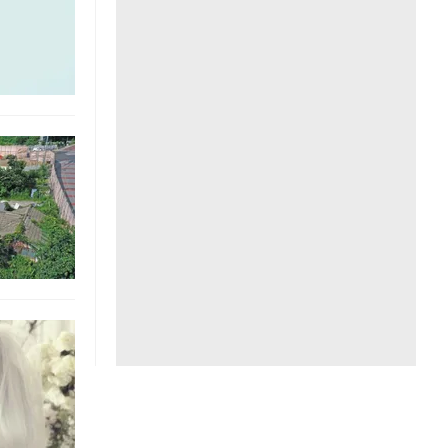
Liên hệ toà soạn
hệ tương lai