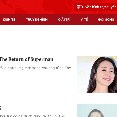
Truyền hình trực tuyến
KINH TẾ
TRUYỀN HÌNH
GIẢI TRÍ
Y TẾ
ĐỜI SỐNG
Pháp luật
Y tế
Truyền hình
Multimedia
h The Return of Superman
Phim VTV
Video
trò là người mẹ mới trong chương trình The
Hậu trường
Shorts video
Nhân vật
Podcast
Khán giả
EMagazine
Giải sao mai
Photo
9
Infographic
oi Ji Woo đã được tung ra, thu hút sự