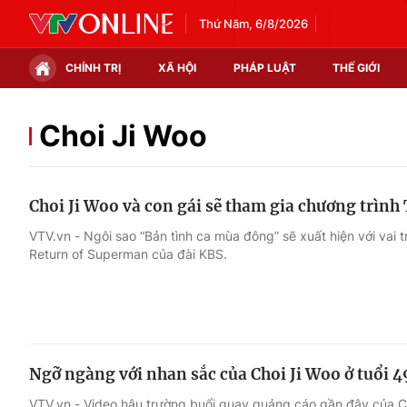
Thứ Năm, 6/8/2026
CHÍNH TRỊ
XÃ HỘI
PHÁP LUẬT
THẾ GIỚI
Chính trị
Xã hội
Choi Ji Woo
Thế giới
Kinh tế
Choi Ji Woo và con gái sẽ tham gia chương trìn
Tin tức
Tài chính
VTV.vn - Ngôi sao “Bản tình ca mùa đông” sẽ xuất hiện với vai 
Return of Superman của đài KBS.
Thế giới đó đây
Thị trường
Câu chuyện quốc tế
Góc doanh nghiệp
Dữ liệu và đời sống
Ngỡ ngàng với nhan sắc của Choi Ji Woo ở tuổi 4
VTV.vn - Video hậu trường buổi quay quảng cáo gần đây của Ch