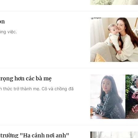
on
ông việc.
 trọng hơn các bà mẹ
h thức trở thành mẹ. Cô và chồng đã
m trường "Hạ cánh nơi anh"