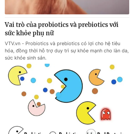
Thị trường 24h
Tấm lòng Việt
VTV4
Vươn mình bằng AI
Vai trò của probiotics và prebiotics với
sức khỏe phụ nữ
VTV9
VTV8
VTV.vn - Probiotics và prebiotics có lợi cho hệ tiêu
hóa, đồng thời hỗ trợ duy trì sự khỏe mạnh cho làn da,
Liên hệ tòa soạn
English
sức khỏe sinh sản.
THỜI BÁO VTV
Theo dõi báo trên
Cơ quan chủ quản:
Đài Truyền hình Việt Nam
Cơ quan báo chí:
Thời báo VTV