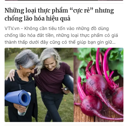
Những loại thực phẩm “cực rẻ” nhưng
® Cấm sao chép dưới mọi hình thức nếu không có sự chấp
chống lão hóa hiệu quả
thuận bằng văn bản. Ghi rõ nguồn VTV.vn khi phát hành lại
thông tin từ website này.
VTV.vn - Không cần tiêu tốn vào những đồ dùng
chống lão hóa đắt tiền, những loại thực phẩm có giá
thành thấp dưới đây cũng có thể giúp bạn gìn giữ...