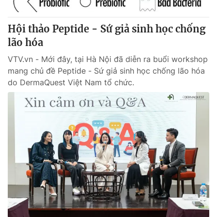
Giấy phép hoạt động báo in và báo điện tử số 483/GP-BTTTT
cấp ngày 29/12/2023
Hội thảo Peptide - Sứ giả sinh học chống
Tổng Biên tập:
Vũ Thanh Thủy
lão hóa
Phó Tổng Biên tập:
Nguyễn Thị Mỹ Hạnh, Phạm Quốc Thắng,
Nguyễn Trọng Ninh
VTV.vn - Mới đây, tại Hà Nội đã diễn ra buổi workshop
Tổng đài VTV:
024.38 355 931 - 024.38 355 932
mang chủ đề Peptide - Sứ giả sinh học chống lão hóa
Ðiện thoại Thời báo VTV:
024.66 897 897
do DermaQuest Việt Nam tổ chức.
Email:
toasoan@vtv.vn
Liên hệ quảng cáo:
024-7300.7108