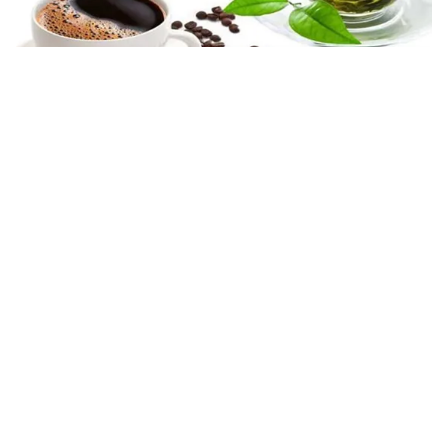
Tin mới
Video
Live
Emagazine
Trang chủ
Những tác dụng đáng kinh ngạc của quả
cà chua
VTV.vn - Cà chua là một loại thực phẩm dễ chế biến
và cũng có rất nhiều lợi ích tới sắc đẹp cũng như sức
khỏe của mỗi chúng ta.