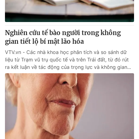
Giao lưu trực tuyến
Sản phẩm
Lịch phát sóng
Thị trường
Tư vấn
Nghiên cứu tế bào người trong không
gian tiết lộ bí mật lão hóa
Chuyên mục khác
Emagazine
VTV.vn - Các nhà khoa học phân tích và so sánh dữ
Podcast
liệu từ Trạm vũ trụ quốc tế và trên Trái đất, từ đó rút
ra kết luận về tác động của trọng lực và không gian...
Photo
Infographic
Video
Shorts video
VTV Money
VTV Thể thao
VTV Sức khoẻ
Bất động sản