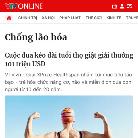
CHÍNH TRỊ
XÃ HỘI
PHÁP LUẬT
THẾ GIỚI
KINH TẾ
TRUYỀ
Chống lão hóa
Chuyên mục
Cuộc đua kéo dài tuổi thọ giật giải thưởng
Chính trị
101 triệu USD
VTV.vn - Giải XPrize Healthspan nhắm tới mục tiêu táo
Xã hội
bạo - trẻ hóa chức năng cơ, não và miễn dịch của con
người từ 10 đến 20 năm.
Pháp luật
Y tế
Thế giới