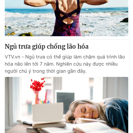
Tin tức
Kinh tế
Thế giới đó đây
Tài chính
Dữ liệu và đời sống
Câu chuyện quốc tế
Thị trường
Ngủ trưa giúp chống lão hóa
Truyền hình
Góc doanh nghiệp
VTV.vn - Ngủ trưa có thể giúp làm chậm quá trình lão
Phim VTV
Giải trí
hóa não lên tới 7 năm. Nghiên cứu này được nhiều
Hậu trường
người chú ý trong thời gian gần đây.
Điện ảnh
Đời sống
Nhân vật
Âm nhạc
Du lịch
Khán giả
Giáo dục
Sao
Làm đẹp
Giải sao mai
Tuyển sinh
Công nghệ
Chất lượng cuộc sống
Học trực tuyến
Hitech Công nghệ tương lai