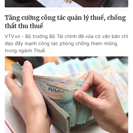
Giấy phép hoạt động báo in và báo điện tử số 483/GP-BTTTT
cấp ngày 29/12/2023
Tăng cường công tác quản lý thuế, chống
Tổng Biên tập:
Vũ Thanh Thủy
thất thu thuế
Phó Tổng Biên tập:
Nguyễn Thị Mỹ Hạnh, Phạm Quốc Thắng,
Nguyễn Trọng Ninh
VTV.vn - Bộ trưởng Bộ Tài chính đã vừa có văn bản chỉ
Tổng đài VTV:
024.38 355 931 - 024.38 355 932
đạo đẩy mạnh công tác phòng chống tham nhũng
Ðiện thoại Thời báo VTV:
024.66 897 897
trong ngành Thuế.
Email:
toasoan@vtv.vn
Liên hệ quảng cáo:
024-7300.7108