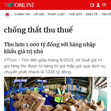
CHÍNH TRỊ
XÃ HỘI
PHÁP LUẬT
THẾ GIỚI
KINH TẾ
TRUYỀ
chống thất thu thuế
Chuyên mục
Thu hơn 1.000 tỷ đồng với hàng nhập
Chính trị
khẩu giá trị nhỏ
VTV.vn - Tính đến giữa tháng 9/2025, số thuế giá trị
Xã hội
gia tăng thu được từ hàng trị giá thấp gửi qua dịch vụ
chuyển phát nhanh là 1.035 tỷ đồng.
Pháp luật
Y tế
Thế giới