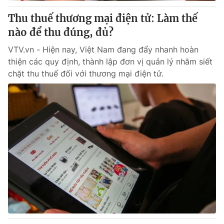
Thu thuế thương mại điện tử: Làm thế
® Cấm sao chép dưới mọi hình thức nếu không có sự chấp
nào để thu đúng, đủ?
thuận bằng văn bản. Ghi rõ nguồn VTV.vn khi phát hành lại
thông tin từ website này.
VTV.vn - Hiện nay, Việt Nam đang đẩy nhanh hoàn
thiện các quy định, thành lập đơn vị quản lý nhằm siết
chặt thu thuế đối với thương mại điện tử.