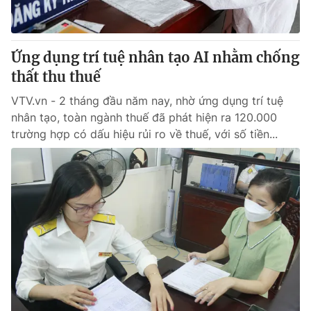
Thị trường 24h
Tấm lòng Việt
VTV4
Vươn mình bằng AI
Ứng dụng trí tuệ nhân tạo AI nhằm chống
thất thu thuế
VTV9
VTV8
VTV.vn - 2 tháng đầu năm nay, nhờ ứng dụng trí tuệ
nhân tạo, toàn ngành thuế đã phát hiện ra 120.000
Liên hệ tòa soạn
English
trường hợp có dấu hiệu rủi ro về thuế, với số tiền...
THỜI BÁO VTV
Theo dõi báo trên
Cơ quan chủ quản:
Đài Truyền hình Việt Nam
Cơ quan báo chí:
Thời báo VTV