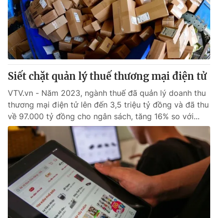
Tin tức
Kinh tế
Thế giới đó đây
Tài chính
Dữ liệu và đời sống
Câu chuyện quốc tế
Thị trường
Siết chặt quản lý thuế thương mại điện tử
Truyền hình
Góc doanh nghiệp
VTV.vn - Năm 2023, ngành thuế đã quản lý doanh thu
Phim VTV
Giải trí
thương mại điện tử lên đến 3,5 triệu tỷ đồng và đã thu
Hậu trường
về 97.000 tỷ đồng cho ngân sách, tăng 16% so với...
Điện ảnh
Đời sống
Nhân vật
Âm nhạc
Du lịch
Khán giả
Giáo dục
Sao
Làm đẹp
Giải sao mai
Tuyển sinh
Công nghệ
Chất lượng cuộc sống
Học trực tuyến
Hitech Công nghệ tương lai