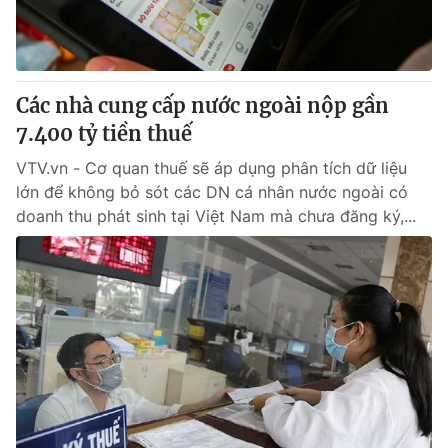
Giao lưu trực tuyến
Sản phẩm
Lịch phát sóng
Thị trường
Tư vấn
Các nhà cung cấp nước ngoài nộp gần
7.400 tỷ tiền thuế
Chuyên mục khác
Emagazine
VTV.vn - Cơ quan thuế sẽ áp dụng phân tích dữ liệu
Podcast
lớn để không bỏ sót các DN cá nhân nước ngoài có
doanh thu phát sinh tại Việt Nam mà chưa đăng ký,...
Photo
Infographic
Video
Shorts video
VTV Money
VTV Thể thao
VTV Sức khoẻ
Bất động sản