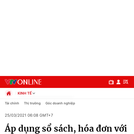
KINH TẾ
Chính trị
Tài chính
Thị trường
Góc doanh nghiệp
Xã hội
25/03/2021 06:08 GMT+7
Pháp luật
Chuyên mục
Kinh tế
Áp dụng sổ sách, hóa đơn với
Thể thao