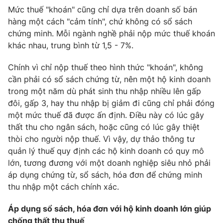
Mức thuế "khoán" cũng chỉ dựa trên doanh số bán
hàng một cách "cảm tính", chứ không có sổ sách
chứng minh. Mỗi ngành nghề phải nộp mức thuế khoán
khác nhau, trung bình từ 1,5 - 7%.
THỜI BÁO VTV
Chính vì chỉ nộp thuế theo hình thức "khoán", không
Theo dõi báo trên
cần phải có sổ sách chứng từ, nên một hộ kinh doanh
trong một năm dù phát sinh thu nhập nhiều lên gấp
đôi, gấp 3, hay thu nhập bị giảm đi cũng chỉ phải đóng
Cơ quan chủ quản:
Đài Truyền hình Việt Nam
một mức thuế đã được ấn định. Điều này có lúc gây
Cơ quan báo chí:
Thời báo VTV
thất thu cho ngân sách, hoặc cũng có lúc gây thiệt
Giấy phép hoạt động báo in và báo điện tử số 483/GP-BTTTT
thòi cho người nộp thuế. Vì vậy, dự thảo thông tư
cấp ngày 29/12/2023
quản lý thuế quy định các hộ kinh doanh có quy mô
Tổng Biên tập:
Vũ Thanh Thủy
lớn, tương đương với một doanh nghiệp siêu nhỏ phải
Phó Tổng Biên tập:
Nguyễn Thị Mỹ Hạnh, Phạm Quốc Thắng,
áp dụng chứng từ, sổ sách, hóa đơn để chứng minh
Nguyễn Trọng Ninh
thu nhập một cách chính xác.
Tổng đài VTV:
024.38 355 931 - 024.38 355 932
Áp dụng sổ sách, hóa đơn với hộ kinh doanh lớn giúp
Ðiện thoại Thời báo VTV:
024.66 897 897
chống thất thu thuế