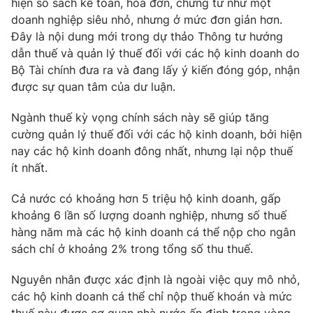
hiện sổ sách kế toán, hóa đơn, chứng từ như một
Phim VTV
Giải trí
doanh nghiệp siêu nhỏ, nhưng ở mức đơn giản hơn.
Hậu trường
Đây là nội dung mới trong dự thảo Thông tư hướng
Điện ảnh
dẫn thuế và quản lý thuế đối với các hộ kinh doanh do
Đời sống
Nhân vật
Bộ Tài chính đưa ra và đang lấy ý kiến đóng góp, nhận
Âm nhạc
Du lịch
được sự quan tâm của dư luận.
Khán giả
Giáo dục
Sao
Làm đẹp
Giải sao mai
Ngành thuế kỳ vọng chính sách này sẽ giúp tăng
Tuyển sinh
cường quản lý thuế đối với các hộ kinh doanh, bởi hiện
Công nghệ
Chất lượng cuộc sống
nay các hộ kinh doanh đông nhất, nhưng lại nộp thuế
Học trực tuyến
Hitech Công nghệ tương lai
ít nhất.
Giao lưu trực tuyến
Sản phẩm
Cả nước có khoảng hơn 5 triệu hộ kinh doanh, gấp
khoảng 6 lần số lượng doanh nghiệp, nhưng số thuế
Lịch phát sóng
Thị trường
hàng năm mà các hộ kinh doanh cá thể nộp cho ngân
sách chỉ ở khoảng 2% trong tổng số thu thuế.
Tư vấn
Chuyên mục khác
Nguyên nhân được xác định là ngoài việc quy mô nhỏ,
Emagazine
Podcast
các hộ kinh doanh cá thể chỉ nộp thuế khoán và mức