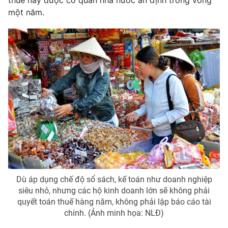
thuế này được cơ quan nhà nước ấn định trong vòng
một năm.
Photo
Infographic
Video
Shorts video
VTV Money
VTV Thể thao
VTV Sức khoẻ
Bất động sản
Thị trường 24h
Tấm lòng Việt
VTV4
Vươn mình bằng AI
Dù áp dụng chế độ sổ sách, kế toán như doanh nghiệp
siêu nhỏ, nhưng các hộ kinh doanh lớn sẽ không phải
VTV9
VTV8
quyết toán thuế hàng năm, không phải lập báo cáo tài
chính. (Ảnh minh họa: NLĐ)
Liên hệ tòa soạn
English