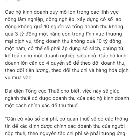
Email:
toasoan@vtv.vn
Liên hệ quảng cáo:
024-7300.7108
Các hộ kinh doanh quy mô lớn trong các lĩnh vực
nông lâm nghiệp, công nghiệp, xây dựng có số lao
động không quá 10 người và tổng doanh thu không
quá 3 tỷ đồng một năm; còn trong lĩnh vực thương
mại dịch vụ, tổng doanh thu không quá 10 tỷ đồng
một năm, có thể sẽ phải áp dụng sổ sách, chứng từ,
kế toán như một doanh nghiệp siêu nhỏ. Các hộ kinh
doanh lớn cần có 4 quyển sổ để theo dõi doanh thu,
theo dõi tiền lương, theo dõi thu chi và hàng hóa dịch
vụ mua vào.
Đại diện Tổng cục Thuế cho biết, việc này sẽ giúp
® Cấm sao chép dưới mọi hình thức nếu không có sự chấp
ngành thuế có được doanh thu của các hộ kinh doanh
thuận bằng văn bản. Ghi rõ nguồn VTV.vn khi phát hành lại
một cách chính xác để thu thuế.
thông tin từ website này.
"Căn cứ vào sổ chi phí, cơ quan thuế sẽ có các thông
tin để xác định được chính xác doanh thu của người
nộp thuế, theo nguyên tắc chi phí sẽ phải tương ứng