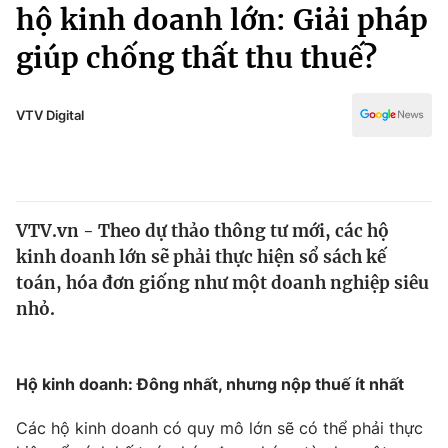
Chính trị
hộ kinh doanh lớn: Giải pháp
Truyền hình
giúp chống thất thu thuế?
Văn hóa - Giải trí
Xã hội
Y tế
Đời sống
VTV Digital
Pháp luật
Công nghệ
Giáo dục
Y tế
VTV.vn - Theo dự thảo thông tư mới, các hộ
Thế giới
kinh doanh lớn sẽ phải thực hiện sổ sách kế
Tin tức
toán, hóa đơn giống như một doanh nghiệp siêu
Kinh tế
nhỏ.
Thế giới đó đây
Tài chính
Dữ liệu và đời sống
Câu chuyện quốc tế
Thị trường
Hộ kinh doanh: Đông nhất, nhưng nộp thuế ít nhất
Truyền hình
Góc doanh nghiệp
Các hộ kinh doanh có quy mô lớn sẽ có thể phải thực