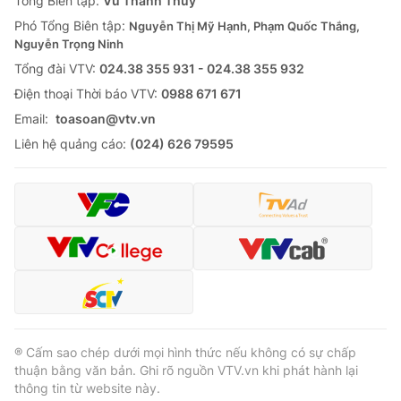
Tổng Biên tập:
Vũ Thanh Thủy
Phó Tổng Biên tập:
Nguyễn Thị Mỹ Hạnh, Phạm Quốc Thắng,
Nguyễn Trọng Ninh
Tổng đài VTV:
024.38 355 931 - 024.38 355 932
Ðiện thoại Thời báo VTV:
0988 671 671
Email:
toasoan@vtv.vn
Liên hệ quảng cáo:
(024) 626 79595
® Cấm sao chép dưới mọi hình thức nếu không có sự chấp
thuận bằng văn bản. Ghi rõ nguồn VTV.vn khi phát hành lại
thông tin từ website này.