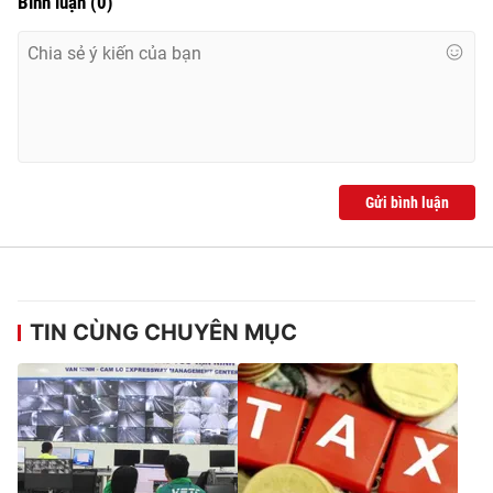
Bình luận
(
0
)
Gửi bình luận
TIN CÙNG CHUYÊN MỤC