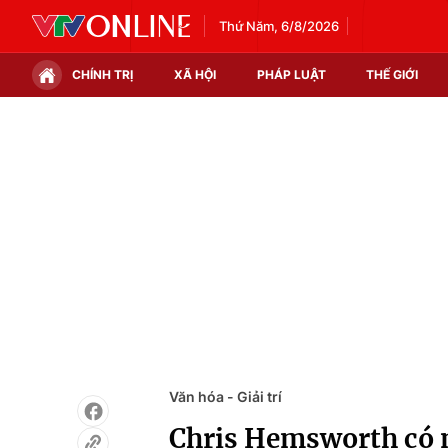
Thứ Năm, 6/8/2026
CHÍNH TRỊ
XÃ HỘI
PHÁP LUẬT
THẾ GIỚI
Chính trị
Xã hội
Thế giới
Kinh tế
Tin tức
Tài chính
Thế giới đó đây
Thị trường
Câu chuyện quốc tế
Góc doanh nghiệp
Dữ liệu và đời sống
Văn hóa - Giải trí
Chris Hemsworth có m