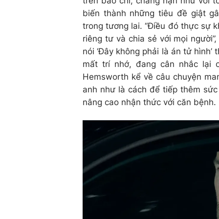
trên báo chí, chẳng hạn như với tờ
biến thành những tiêu đề giật 
trong tương lai. “Điều đó thực sự k
riêng tư và chia sẻ với mọi người”
nói ‘Đây không phải là án tử hình’ 
mất trí nhớ, đang cân nhắc lại c
Hemsworth kể về câu chuyện mang t
anh như là cách để tiếp thêm sức
nâng cao nhận thức với căn bệnh.