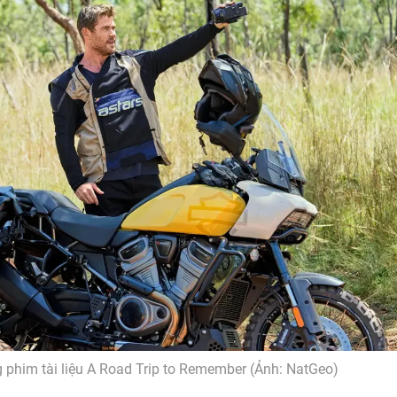
 phim tài liệu A Road Trip to Remember (Ảnh: NatGeo)