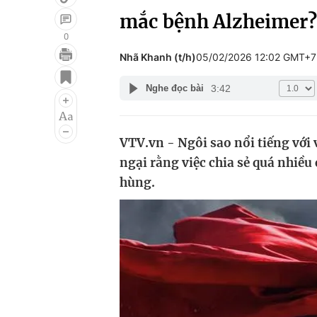
mắc bệnh Alzheimer?
0
Nhã Khanh (t/h)
05/02/2026 12:02 GMT+7
Giải trí
Đời sống
3:42
Nghe đọc bài
Điện ảnh
Du lịch
Âm nhạc
Làm đẹp
VTV.vn - Ngôi sao nổi tiếng với 
Sao
Chất lượng cuộc sốn
ngại rằng việc chia sẻ quá nhiều
hùng.