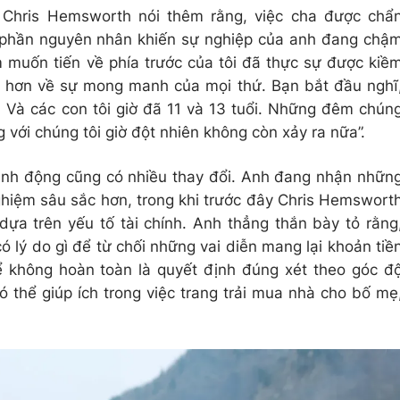
, Chris Hemsworth nói thêm rằng, việc cha được chẩ
 phần nguyên nhân khiến sự nghiệp của anh đang chậ
am muốn tiến về phía trước của tôi đã thực sự được kiề
 rõ hơn về sự mong manh của mọi thứ. Bạn bắt đầu nghĩ
. Và các con tôi giờ đã 11 và 13 tuổi. Những đêm chún
với chúng tôi giờ đột nhiên không còn xảy ra nữa”.
ành động cũng có nhiều thay đổi. Anh đang nhận nhữn
nghiệm sâu sắc hơn, trong khi trước đây Chris Hemswort
ựa trên yếu tố tài chính. Anh thẳng thắn bày tỏ rằng
ó lý do gì để từ chối những vai diễn mang lại khoản tiề
ể không hoàn toàn là quyết định đúng xét theo góc đ
ó thể giúp ích trong việc trang trải mua nhà cho bố mẹ