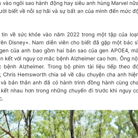
in vào ngôi sao hành động hay siêu anh hùng Marvel nữ
ười biết về nỗi sợ hãi và sự bất an của mình đến mức đ
 tin về sức khỏe vào năm 2022 trong một tập của loạ
rên Disney+. Nam diễn viên cho biết đã gặp một bác s
c gen của anh bao gồm hai bản sao của gen APOE4, m
ên kết với nguy cơ mắc bệnh Alzheimer cao hơn. Ông nộ
bệnh Alzheimer. Trong bộ phim tài liệu tiếp theo đ
, Chris Hemsworth chia sẻ về câu chuyện cha anh hiệ
 và bản thân anh đã có hành trình đồng hành cùng ch
 kết nhau hơn trong những chuyến đi trước khi nguy c
c.