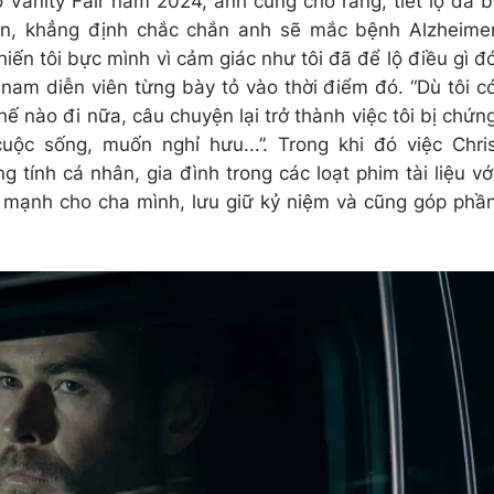
 Vanity Fair năm 2024, anh cũng cho rằng, tiết lộ đã b
gân, khẳng định chắc chắn anh sẽ mắc bệnh Alzheime
hiến tôi bực mình vì cảm giác như tôi đã để lộ điều gì đ
, nam diễn viên từng bày tỏ vào thời điểm đó. “Dù tôi c
thế nào đi nữa, câu chuyện lại trở thành việc tôi bị chứn
uộc sống, muốn nghỉ hưu...”. Trong khi đó việc Chri
ính cá nhân, gia đình trong các loạt phim tài liệu vớ
 mạnh cho cha mình, lưu giữ kỷ niệm và cũng góp phầ