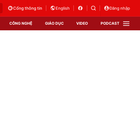
Cổng thông tin
English
Đăng nhập
CÔNG NGHỆ
GIÁO DỤC
VIDEO
PODCAST
VTV Money
VTV Thể thao
VTV Sức khoẻ
Bất động sản
Thị trường 24h
Tấm lòng Việt
Vươn mình bằng AI
VTV4
VTV8
VTV9
Lịch phát sóng
Giao lưu trực tuyến
Sự kiện