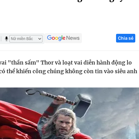
Góc ảnh
Giáo dục
Công nghệ
Chia sẻ
Tuyển sinh
Hitech Công ng
Học trực tuyến
Sản phẩm
vai "thần sấm" Thor và loạt vai diễn hành động lo
g
Thị trường
 có thể khiến công chúng không còn tin vào siêu anh
Tư vấn