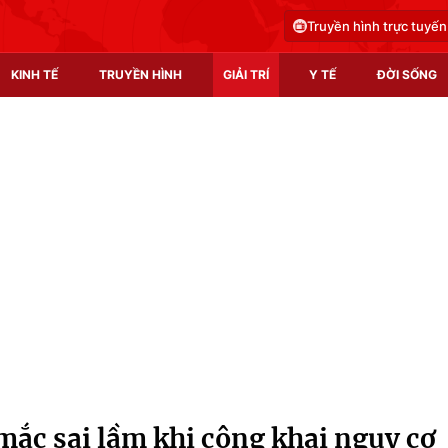
Truyền hình trực tuyến
KINH TẾ
TRUYỀN HÌNH
GIẢI TRÍ
Y TẾ
ĐỜI SỐNG
Pháp luật
Y tế
Truyền hình
Multimedia
Phim VTV
Video
Hậu trường
Shorts video
Nhân vật
Podcast
Khán giả
EMagazine
Giải sao mai
Photo
ắc sai lầm khi công khai nguy cơ
Infographic