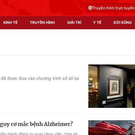
Truyền hình trực tuyến
KINH TẾ
TRUYỀN HÌNH
GIẢI TRÍ
Y TẾ
ĐỜI SỐNG
Pháp luật
Y tế
Truyền hình
Multimedia
Phim VTV
Video
đã được đưa vào chương trình xổ số tại
Hậu trường
Shorts video
Nhân vật
Podcast
Khán giả
EMagazine
Giải sao mai
Photo
nguy cơ mắc bệnh Alzheimer?
Infographic
diễn hành động lo ngại rằng việc chia sẻ