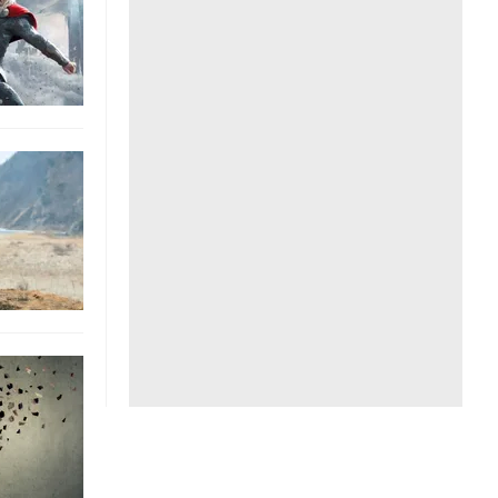
Liên hệ toà soạn
hệ tương lai