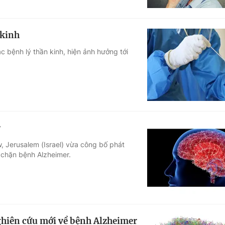
 kinh
c bệnh lý thần kinh, hiện ảnh hưởng tới
r
, Jerusalem (Israel) vừa công bố phát
 chặn bệnh Alzheimer.
ghiên cứu mới về bệnh Alzheimer