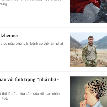
hùng.
Góc ảnh
Giáo dục
Công nghệ
Tuyển sinh
Hitech Công ng
Alzheimer
Học trực tuyến
Sản phẩm
y cơ mắc phải căn bệnh có thể làm phai
g
Thị trường
Tư vấn
uan với tình trạng "nhớ nhớ -
 thể là dấu hiệu sớm của rối loạn nhận
í tuệ.