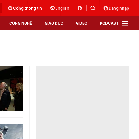
Cổng thông tin
English
Đăng nhập
CÔNG NGHỆ
GIÁO DỤC
VIDEO
PODCAST
VTV Money
VTV Thể thao
VTV Sức khoẻ
Bất động sản
Thị trường 24h
Tấm lòng Việt
Vươn mình bằng AI
VTV4
VTV8
VTV9
Lịch phát sóng
Giao lưu trực tuyến
Sự kiện