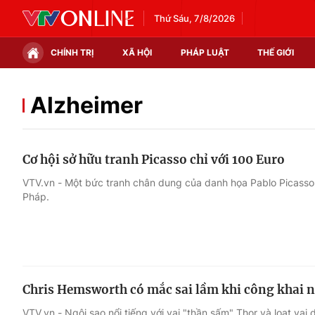
Thứ Sáu, 7/8/2026
CHÍNH TRỊ
XÃ HỘI
PHÁP LUẬT
THẾ GIỚI
Chính trị
Xã hội
Alzheimer
Thế giới
Kinh tế
Cơ hội sở hữu tranh Picasso chỉ với 100 Euro
Tin tức
Tài chính
VTV.vn - Một bức tranh chân dung của danh họa Pablo Picasso 
Pháp.
Thế giới đó đây
Thị trường
Câu chuyện quốc tế
Góc doanh nghiệp
Dữ liệu và đời sống
Chris Hemsworth có mắc sai lầm khi công khai 
VTV.vn - Ngôi sao nổi tiếng với vai "thần sấm" Thor và loạt vai 