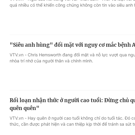
quá nhiều có thể khiến công chúng không còn tin vào siêu anh 
Giải trí
Đời sống
Điện ảnh
Du lịch
"Siêu anh hùng" đối mặt với nguy cơ mắc bệnh 
Âm nhạc
Làm đẹp
VTV.vn - Chris Hemsworth đang đối mặt và nỗ lực vượt qua ngu
nhòa trí nhớ của người thân và chính mình.
Sao
Chất lượng cuộc sốn
Rối loạn nhận thức ở người cao tuổi: Đừng chủ q
quên quên"
VTV.vn - Hay quên ở người cao tuổi không chỉ do tuổi tác. Đó có
thức, cần được phát hiện và can thiệp kịp thời để tránh sa sút tr