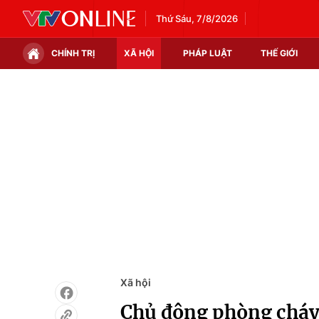
Thứ Sáu, 7/8/2026
CHÍNH TRỊ
XÃ HỘI
PHÁP LUẬT
THẾ GIỚI
Chính trị
Xã hội
Thế giới
Kinh tế
Tin tức
Tài chính
Thế giới đó đây
Thị trường
Câu chuyện quốc tế
Góc doanh nghiệp
Dữ liệu và đời sống
Xã hội
Chủ động phòng cháy,