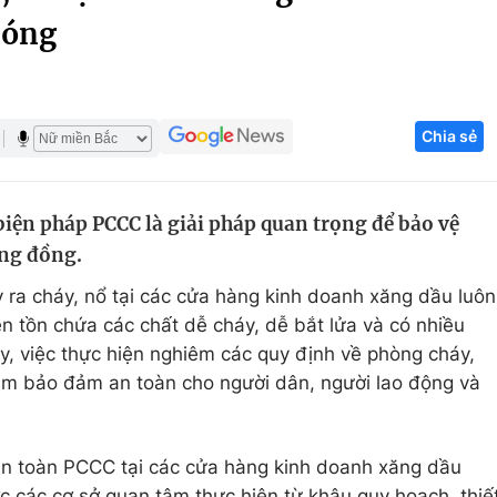
nóng
Góc ảnh
Giáo dục
Công nghệ
Chia sẻ
Tuyển sinh
Hitech Công ng
Học trực tuyến
Sản phẩm
iện pháp PCCC là giải pháp quan trọng để bảo vệ
g
Thị trường
ộng đồng.
Tư vấn
ra cháy, nổ tại các cửa hàng kinh doanh xăng dầu luôn
 tồn chứa các chất dễ cháy, dễ bắt lửa và có nhiều
ậy, việc thực hiện nghiêm các quy định về phòng cháy,
hằm bảo đảm an toàn cho người dân, người lao động và
an toàn PCCC tại các cửa hàng kinh doanh xăng dầu
c các cơ sở quan tâm thực hiện từ khâu quy hoạch, thiế