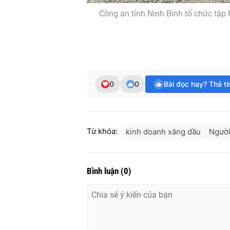
Công an tỉnh Ninh Bình tổ chức tập
0
0
Bài đọc hay? Thả t
Từ khóa:
kinh doanh xăng dầu
Người
Bình luận
(
0
)