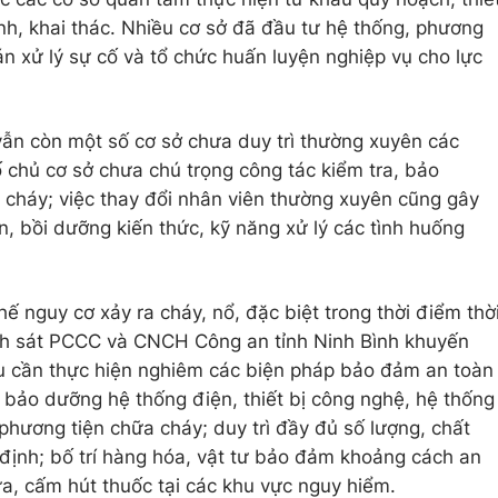
nh, khai thác. Nhiều cơ sở đã đầu tư hệ thống, phương
n xử lý sự cố và tổ chức huấn luyện nghiệp vụ cho lực
 vẫn còn một số cơ sở chưa duy trì thường xuyên các
 chủ cơ sở chưa chú trọng công tác kiểm tra, bảo
cháy; việc thay đổi nhân viên thường xuyên cũng gây
, bồi dưỡng kiến thức, kỹ năng xử lý các tình huống
 nguy cơ xảy ra cháy, nổ, đặc biệt trong thời điểm thờ
nh sát PCCC và CNCH Công an tỉnh Ninh Bình khuyến
u cần thực hiện nghiêm các biện pháp bảo đảm an toàn
bảo dưỡng hệ thống điện, thiết bị công nghệ, hệ thống
phương tiện chữa cháy; duy trì đầy đủ số lượng, chất
định; bố trí hàng hóa, vật tư bảo đảm khoảng cách an
ửa, cấm hút thuốc tại các khu vực nguy hiểm.