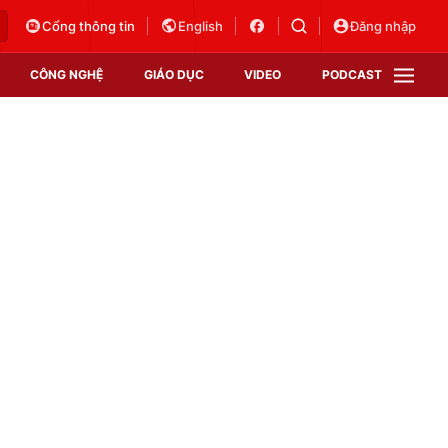
Cổng thông tin
English
Đăng nhập
CÔNG NGHỆ
GIÁO DỤC
VIDEO
PODCAST
VTV Money
VTV Thể thao
VTV Sức khoẻ
Bất động sản
Thị trường 24h
Tấm lòng Việt
Vươn mình bằng AI
VTV4
VTV8
VTV9
Lịch phát sóng
Giao lưu trực tuyến
Sự kiện