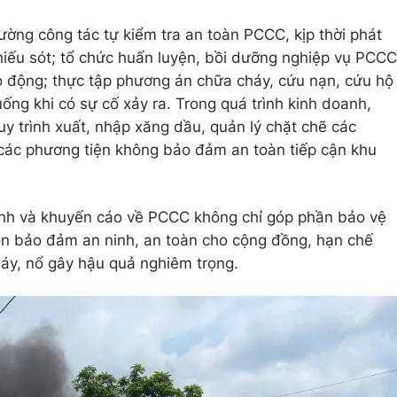
ường công tác tự kiểm tra an toàn PCCC, kịp thời phát
thiếu sót; tổ chức huấn luyện, bồi dưỡng nghiệp vụ PCCC
o động; thực tập phương án chữa cháy, cứu nạn, cứu hộ
ống khi có sự cố xảy ra. Trong quá trình kinh doanh,
y trình xuất, nhập xăng dầu, quản lý chặt chẽ các
 các phương tiện không bảo đảm an toàn tiếp cận khu
ịnh và khuyến cáo về PCCC không chỉ góp phần bảo vệ
òn bảo đảm an ninh, an toàn cho cộng đồng, hạn chế
háy, nổ gây hậu quả nghiêm trọng.