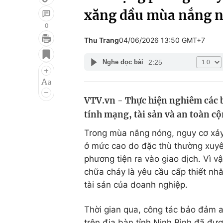
xăng dầu mùa nắng 
0
Thu Trang
04/06/2026 13:50 GMT+7
Giải trí
Đời sống
2:25
Nghe đọc bài
Điện ảnh
Du lịch
Âm nhạc
Làm đẹp
VTV.vn - Thực hiện nghiêm các b
Sao
Chất lượng cuộc sốn
tính mạng, tài sản và an toàn c
Trong mùa nắng nóng, nguy cơ xảy 
ở mức cao do đặc thù thường xuyên
phương tiện ra vào giao dịch. Vì v
chữa cháy là yêu cầu cấp thiết n
tài sản của doanh nghiệp.
Thời gian qua, công tác bảo đảm 
trên địa bàn tỉnh Ninh Bình đã đượ