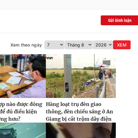
Gửi bình luận
Xem theo ngày
XEM
ợp nào được đóng
Hàng loạt trụ đèn giao
ể đủ điều kiện
thông, đèn chiếu sáng ở An
ơng hưu?
Giang bị cắt trộm dây điện