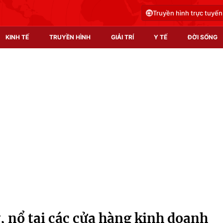
Truyền hình trực tuyến
KINH TẾ
TRUYỀN HÌNH
GIẢI TRÍ
Y TẾ
ĐỜI SỐNG
Pháp luật
Y tế
Truyền hình
Multimedia
Phim VTV
Video
Hậu trường
Shorts video
Nhân vật
Podcast
Khán giả
EMagazine
Giải sao mai
Photo
 nổ tại các cửa hàng kinh doanh
Infographic