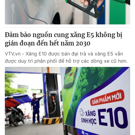
Giấy phép hoạt động báo in và báo điện tử số 483/GP-BTTTT
cấp ngày 29/12/2023
Tổng Biên tập:
Vũ Thanh Thủy
Phó Tổng Biên tập:
Nguyễn Thị Mỹ Hạnh, Phạm Quốc Thắng,
Đảm bảo nguồn cung xăng E5 không bị
Nguyễn Trọng Ninh
Tổng đài VTV:
gián đoạn đến hết năm 2030
024.38 355 931 - 024.38 355 932
Ðiện thoại Thời báo VTV:
024.66 897 897
VTV.vn - Xăng E10 được bán đại trà và xăng E5 vẫn
Email:
toasoan@vtv.vn
được duy trì phân phối để hỗ trợ các dòng xe cũ hơn.
Liên hệ quảng cáo:
024-7300.7108