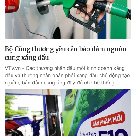
Giao lưu trực tuyến
Sản phẩm
Lịch phát sóng
Thị trường
Tư vấn
Chuyên mục khác
Bộ Công thương yêu cầu bảo đảm nguồn
Emagazine
Podcast
cung xăng dầu
VTV.vn - Các thương nhân đầu mối kinh doanh xăng
Photo
Infographic
dầu và thương nhân phân phối xăng dầu chủ động tạo
nguồn, bảo đảm cung ứng đầy đủ cho hệ thống...
Video
Shorts video
VTV Money
VTV Thể thao
VTV Sức khoẻ
Bất động sản