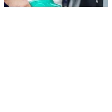
Tin mới
Video
Live
Emagazine
Trang chủ
Đẩy mạnh xăng E10 sớm vào sử dụng
VTV.vn - Xăng sinh học E10 - loại nhiên liệu được kỳ
vọng vừa giảm phát thải, vừa giảm phụ thuộc vào
xăng khoáng - đang được đề xuất đưa vào sử dụng...