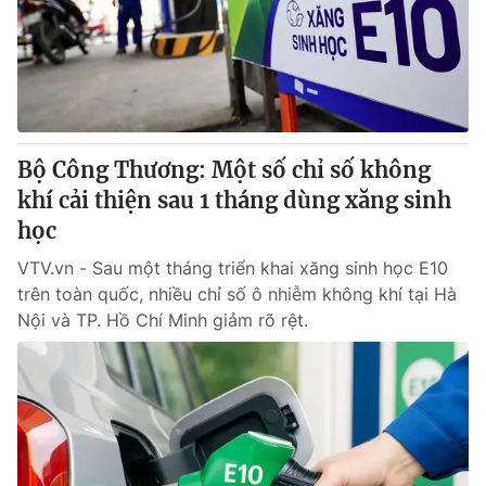
Tin tức
Kinh tế
Thế giới đó đây
Tài chính
Dữ liệu và đời sống
Câu chuyện quốc tế
Thị trường
Bộ Công Thương: Một số chỉ số không
Truyền hình
Góc doanh nghiệp
khí cải thiện sau 1 tháng dùng xăng sinh
Phim VTV
học
Giải trí
Hậu trường
VTV.vn - Sau một tháng triển khai xăng sinh học E10
Điện ảnh
trên toàn quốc, nhiều chỉ số ô nhiễm không khí tại Hà
Đời sống
Nhân vật
Nội và TP. Hồ Chí Minh giảm rõ rệt.
Âm nhạc
Du lịch
Khán giả
Giáo dục
Sao
Làm đẹp
Giải sao mai
Tuyển sinh
Công nghệ
Chất lượng cuộc sống
Học trực tuyến
Hitech Công nghệ tương lai