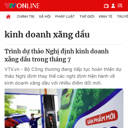
CHÍNH TRỊ
XÃ HỘI
PHÁP LUẬT
THẾ GIỚI
KINH TẾ
TRUYỀ
kinh doanh xăng dầu
Chuyên mục
Trình dự thảo Nghị định kinh doanh
Chính trị
xăng dầu trong tháng 7
VTV.vn - Bộ Công thương đang tiếp tục hoàn thiện dự
Xã hội
thảo Nghị định thay thế các nghị định hiện hành về
kinh doanh xăng dầu với nhiều điểm đổi mới.
Pháp luật
Y tế
Thế giới