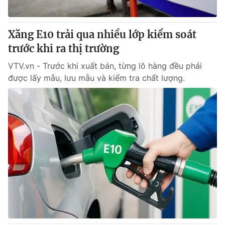
® Cấm sao chép dưới mọi hình thức nếu không có sự chấp
Xăng E10 trải qua nhiều lớp kiểm soát
thuận bằng văn bản. Ghi rõ nguồn VTV.vn khi phát hành lại
trước khi ra thị trường
thông tin từ website này.
VTV.vn - Trước khi xuất bán, từng lô hàng đều phải
được lấy mẫu, lưu mẫu và kiểm tra chất lượng.