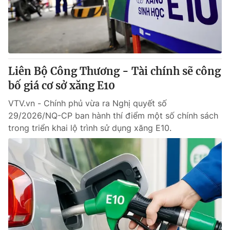
Thị trường 24h
Tấm lòng Việt
VTV4
Vươn mình bằng AI
VTV9
VTV8
Liên Bộ Công Thương - Tài chính sẽ công
bố giá cơ sở xăng E10
Liên hệ tòa soạn
English
VTV.vn - Chính phủ vừa ra Nghị quyết số
29/2026/NQ-CP ban hành thí điểm một số chính sách
trong triển khai lộ trình sử dụng xăng E10.
THỜI BÁO VTV
Theo dõi báo trên
Cơ quan chủ quản:
Đài Truyền hình Việt Nam
Cơ quan báo chí:
Thời báo VTV