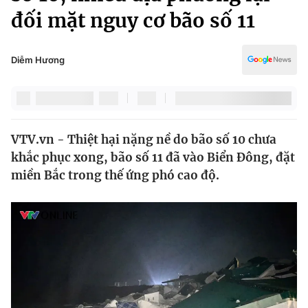
Chính trị
đối mặt nguy cơ bão số 11
Truyền hình
Văn hóa - Giải trí
Xã hội
Y tế
Diễm Hương
Đời sống
Pháp luật
Công nghệ
Giáo dục
Y tế
VTV.vn - Thiệt hại nặng nề do bão số 10 chưa
khắc phục xong, bão số 11 đã vào Biển Đông, đặt
Thế giới
miền Bắc trong thế ứng phó cao độ.
Tin tức
Kinh tế
Thế giới đó đây
Tài chính
Dữ liệu và đời sống
Câu chuyện quốc tế
Thị trường
Truyền hình
Góc doanh nghiệp