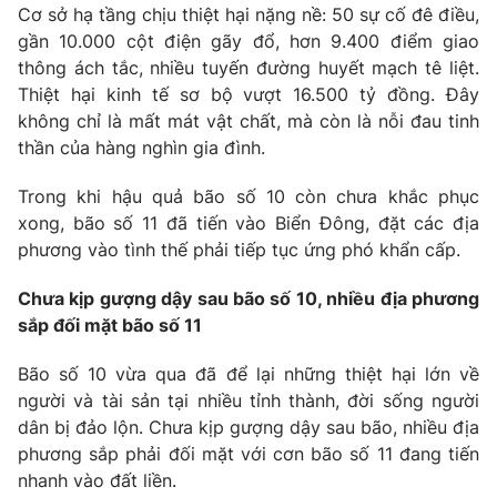
Cơ sở hạ tầng chịu thiệt hại nặng nề: 50 sự cố đê điều,
Photo
Infographic
gần 10.000 cột điện gãy đổ, hơn 9.400 điểm giao
thông ách tắc, nhiều tuyến đường huyết mạch tê liệt.
Thiệt hại kinh tế sơ bộ vượt 16.500 tỷ đồng. Đây
Video
Shorts video
không chỉ là mất mát vật chất, mà còn là nỗi đau tinh
thần của hàng nghìn gia đình.
VTV Money
VTV Thể thao
Trong khi hậu quả bão số 10 còn chưa khắc phục
xong, bão số 11 đã tiến vào Biển Đông, đặt các địa
VTV Sức khoẻ
Bất động sản
phương vào tình thế phải tiếp tục ứng phó khẩn cấp.
Thị trường 24h
Tấm lòng Việt
Chưa kịp gượng dậy sau bão số 10, nhiều địa phương
sắp đối mặt bão số 11
VTV4
Vươn mình bằng AI
Bão số 10 vừa qua đã để lại những thiệt hại lớn về
người và tài sản tại nhiều tỉnh thành, đời sống người
VTV9
VTV8
dân bị đảo lộn. Chưa kịp gượng dậy sau bão, nhiều địa
phương sắp phải đối mặt với cơn bão số 11 đang tiến
nhanh vào đất liền.
Liên hệ tòa soạn
English