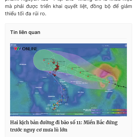
Ðiện thoại Thời báo VTV:
024.66 897 897
mà phải được triển khai quyết liệt, đồng bộ để giảm
Email:
toasoan@vtv.vn
thiểu tối đa rủi ro.
Liên hệ quảng cáo:
024-7300.7108
Tin liên quan
® Cấm sao chép dưới mọi hình thức nếu không có sự chấp
thuận bằng văn bản. Ghi rõ nguồn VTV.vn khi phát hành lại
thông tin từ website này.
Hai kịch bản đường đi bão số 11: Miền Bắc đứng
trước nguy cơ mưa lũ lớn