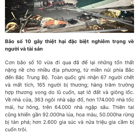
Phim VTV
Giải trí
Hậu trường
Điện ảnh
Đời sống
Nhân vật
Âm nhạc
Du lịch
Khán giả
Bão số 10 gây thiệt hại đặc biệt nghiêm trọng về
Giáo dục
Sao
người và tài sản
Làm đẹp
Giải sao mai
Tuyển sinh
Công nghệ
Chất lượng cuộc sống
Cơn bão số 10 vừa đi qua đã để lại những tổn thất
Học trực tuyến
nặng nề cho nhiều địa phương, từ miền núi phía Bắc
Hitech Công nghệ tương lai
đến Bắc Trung Bộ. Toàn quốc ghi nhận 67 người chết
Giao lưu trực tuyến
và mất tích, 165 người bị thương; hàng trăm trường
Sản phẩm
hợp thương vong do lũ cuốn, sạt lở đất và giông lốc.
Lịch phát sóng
Thị trường
Về nhà cửa, 363 ngôi nhà sập đổ, hơn 174.000 nhà tốc
mái, hư hỏng, trên 64.000 nhà ngập sâu. Thiên tai
Tư vấn
cũng khiến gần 92.000ha lúa, hoa màu, 50.000ha rừng
Chuyên mục khác
bị tàn phá; hơn 2.600 gia súc và nửa triệu gia cầm bị
cuốn trôi.
Emagazine
Podcast