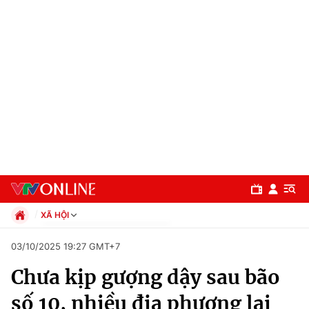
XÃ HỘI
Chính trị
03/10/2025 19:27 GMT+7
Xã hội
Chưa kịp gượng dậy sau bão
Pháp luật
Chuyên mục
Kinh tế
số 10, nhiều địa phương lại
Thể thao