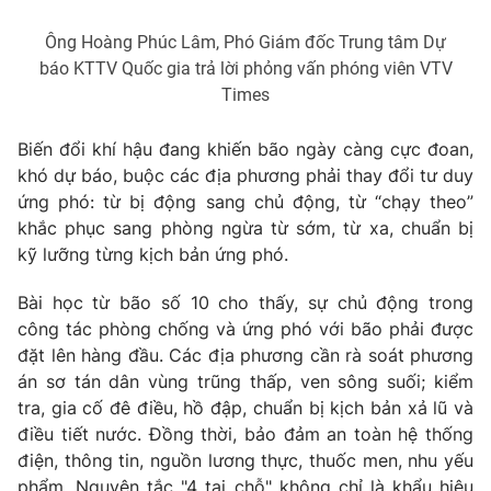
Ông Hoàng Phúc Lâm, Phó Giám đốc Trung tâm Dự
báo KTTV Quốc gia trả lời phỏng vấn phóng viên VTV
Times
THỜI BÁO VTV
Biến đổi khí hậu đang khiến bão ngày càng cực đoan,
khó dự báo, buộc các địa phương phải thay đổi tư duy
ứng phó: từ bị động sang chủ động, từ “chạy theo”
Theo dõi báo trên
khắc phục sang phòng ngừa từ sớm, từ xa, chuẩn bị
kỹ lưỡng từng kịch bản ứng phó.
Cơ quan chủ quản:
Đài Truyền hình Việt Nam
Bài học từ bão số 10 cho thấy, sự chủ động trong
Cơ quan báo chí:
Thời báo VTV
công tác phòng chống và ứng phó với bão phải được
Giấy phép hoạt động báo in và báo điện tử số 483/GP-BTTTT
đặt lên hàng đầu. Các địa phương cần rà soát phương
cấp ngày 29/12/2023
án sơ tán dân vùng trũng thấp, ven sông suối; kiểm
Tổng Biên tập:
Vũ Thanh Thủy
tra, gia cố đê điều, hồ đập, chuẩn bị kịch bản xả lũ và
Phó Tổng Biên tập:
Nguyễn Thị Mỹ Hạnh, Phạm Quốc Thắng,
điều tiết nước. Đồng thời, bảo đảm an toàn hệ thống
Nguyễn Trọng Ninh
điện, thông tin, nguồn lương thực, thuốc men, nhu yếu
Tổng đài VTV:
024.38 355 931 - 024.38 355 932
phẩm. Nguyên tắc "4 tại chỗ" không chỉ là khẩu hiệu