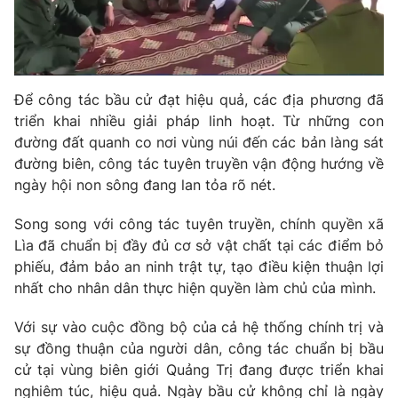
Photo
Infographic
Video
Shorts video
Để công tác bầu cử đạt hiệu quả, các địa phương đã
triển khai nhiều giải pháp linh hoạt. Từ những con
VTV Money
VTV Thể thao
đường đất quanh co nơi vùng núi đến các bản làng sát
đường biên, công tác tuyên truyền vận động hướng về
VTV Sức khoẻ
Bất động sản
ngày hội non sông đang lan tỏa rõ nét.
Song song với công tác tuyên truyền, chính quyền xã
Thị trường 24h
Tấm lòng Việt
Lìa đã chuẩn bị đầy đủ cơ sở vật chất tại các điểm bỏ
phiếu, đảm bảo an ninh trật tự, tạo điều kiện thuận lợi
VTV4
Vươn mình bằng AI
nhất cho nhân dân thực hiện quyền làm chủ của mình.
Với sự vào cuộc đồng bộ của cả hệ thống chính trị và
VTV9
VTV8
sự đồng thuận của người dân, công tác chuẩn bị bầu
cử tại vùng biên giới Quảng Trị đang được triển khai
Liên hệ tòa soạn
English
nghiêm túc, hiệu quả. Ngày bầu cử không chỉ là ngày