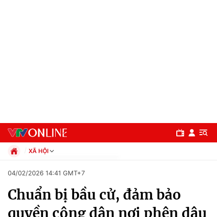
XÃ HỘI
Chính trị
04/02/2026 14:41 GMT+7
Xã hội
Chuẩn bị bầu cử, đảm bảo
Pháp luật
Chuyên mục
Kinh tế
quyền công dân nơi phên dậu
Thể thao