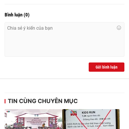
Bình luận
(
0
)
Gửi bình luận
TIN CÙNG CHUYÊN MỤC