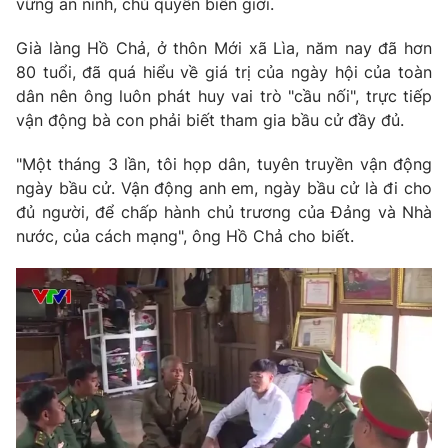
vững an ninh, chủ quyền biên giới.
Phim VTV
Giải trí
Hậu trường
Già làng Hồ Chả, ở thôn Mới xã Lìa, năm nay đã hơn
Điện ảnh
80 tuổi, đã quá hiểu về giá trị của ngày hội của toàn
Đời sống
Nhân vật
dân nên ông luôn phát huy vai trò "cầu nối", trực tiếp
Âm nhạc
vận động bà con phải biết tham gia bầu cử đầy đủ.
Du lịch
Khán giả
Giáo dục
Sao
Làm đẹp
"Một tháng 3 lần, tôi họp dân, tuyên truyền vận động
Giải sao mai
Tuyển sinh
ngày bầu cử. Vận động anh em, ngày bầu cử là đi cho
Công nghệ
Chất lượng cuộc sống
đủ người, để chấp hành chủ trương của Đảng và Nhà
Học trực tuyến
nước, của cách mạng", ông Hồ Chả cho biết.
Hitech Công nghệ tương lai
Giao lưu trực tuyến
Sản phẩm
Lịch phát sóng
Thị trường
Tư vấn
Chuyên mục khác
Emagazine
Podcast