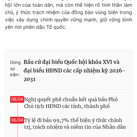
hội lớn của toàn dân, mà còn thể hiện rõ tinh thần làm
chủ, ý thức trách nhiệm của đồng bào vùng biên trong
việc xây dựng chính quyền vững mạnh, giữ vững bình
yên nơi phên dậu Tổ quốc.
THỜI BÁO VTV
Theo dõi báo trên
Bầu cử đại biểu Quốc hội khóa XVI và
Dòng
sự
đại biểu HĐND các cấp nhiệm kỳ 2026-
kiện:
Cơ quan chủ quản:
Đài Truyền hình Việt Nam
2031
Cơ quan báo chí:
Thời báo VTV
Giấy phép hoạt động báo in và báo điện tử số 483/GP-BTTTT
Nghị quyết phê chuẩn kết quả bầu Phó
08/04
cấp ngày 29/12/2023
Chủ tịch HĐND các tỉnh, thành phố
Tổng Biên tập:
Vũ Thanh Thủy
Phó Tổng Biên tập:
Nguyễn Thị Mỹ Hạnh, Phạm Quốc Thắng,
Tỷ lệ đi bầu 99,7% thể hiện ý thức chính
06/04
Nguyễn Trọng Ninh
trị, trách nhiệm và niềm tin của Nhân dân
Tổng đài VTV:
024.38 355 931 - 024.38 355 932