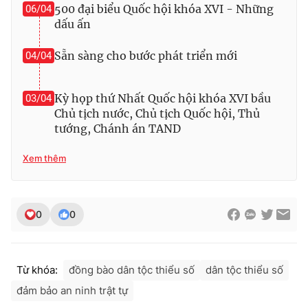
Ðiện thoại Thời báo VTV:
024.66 897 897
500 đại biểu Quốc hội khóa XVI - Những
06/04
dấu ấn
Email:
toasoan@vtv.vn
Liên hệ quảng cáo:
024-7300.7108
Sẵn sàng cho bước phát triển mới
04/04
Kỳ họp thứ Nhất Quốc hội khóa XVI bầu
03/04
Chủ tịch nước, Chủ tịch Quốc hội, Thủ
tướng, Chánh án TAND
Xem thêm
0
0
® Cấm sao chép dưới mọi hình thức nếu không có sự chấp
thuận bằng văn bản. Ghi rõ nguồn VTV.vn khi phát hành lại
thông tin từ website này.
Từ khóa:
đồng bào dân tộc thiểu số
dân tộc thiểu số
đảm bảo an ninh trật tự