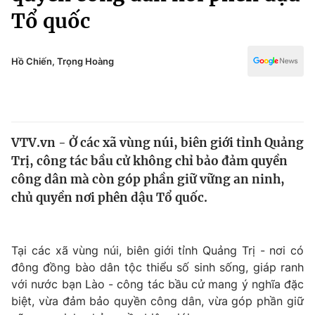
Chính trị
Tổ quốc
Truyền hình
Văn hóa - Giải trí
Xã hội
Y tế
Hồ Chiến, Trọng Hoàng
Đời sống
Pháp luật
Công nghệ
Giáo dục
Y tế
VTV.vn - Ở các xã vùng núi, biên giới tỉnh Quảng
Trị, công tác bầu cử không chỉ bảo đảm quyền
Thế giới
công dân mà còn góp phần giữ vững an ninh,
Tin tức
chủ quyền nơi phên dậu Tổ quốc.
Kinh tế
Thế giới đó đây
Tài chính
Dữ liệu và đời sống
Tại các xã vùng núi, biên giới tỉnh Quảng Trị - nơi có
Câu chuyện quốc tế
Thị trường
đông đồng bào dân tộc thiểu số sinh sống, giáp ranh
với nước bạn Lào - công tác bầu cử mang ý nghĩa đặc
Truyền hình
Góc doanh nghiệp
biệt, vừa đảm bảo quyền công dân, vừa góp phần giữ