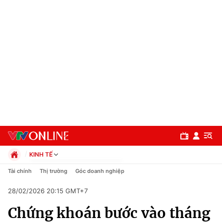
KINH TẾ
Chính trị
Tài chính
Thị trường
Góc doanh nghiệp
Xã hội
28/02/2026 20:15 GMT+7
Pháp luật
Chuyên mục
Kinh tế
Chứng khoán bước vào tháng
Thể thao