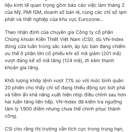
liệu kinh tế quan trọng gồm báo cáo việc làm tháng 2
của Mỹ, PMI ISM, doanh số bán lẻ, cùng các chỉ số lạm
phát và thất nghiệp của khu vực Eurozone...
Theo nhận định của chuyên gia Công ty cổ phần
Chứng khoán Kiến Thiết Việt Nam (CSI), dù VN-Index
đóng cửa tuần trong sắc xanh, áp lực bán đang chiếm
ưu thế ở phần lớn cổ phiếu khi số mã giảm (201 mã)
vượt đáng kể số mã tăng (124 mã), đi kèm thanh
khoản gia tăng.
Khối lượng khớp lệnh vượt 7,1% so với mức bình quân
20 phiên cho thấy chỉ số đang thiếu động lực bứt phá
và tiềm ẩn khả năng xuất hiện nhịp điều chỉnh sau hơn
hai tuần tăng liên tiếp. VN-Index đã kiểm tra ngưỡng
tâm lý 1.900 điểm nhưng chưa thể chinh phục thành
công.
CSI cho rằng thị trường vẫn tích cực trong trung hạn,