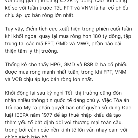
với tổng giá trị khoảng 4.738 tỷ đồng, cao hơn đáng
Email:
toasoan@vtv.vn
kể so với tuần trước Tết. FPT và VNM là hai cổ phiếu
Liên hệ quảng cáo:
024-7300.7108
chịu áp lực bán ròng lớn nhất.
Tuy vậy, điểm tích cực xuất hiện trong phiên cuối tuần
khi khối ngoại quay lại mua ròng hơn 180 tỷ đồng, tập
trung tại các mã FPT, GMD và MWG, phần nào cải
thiện tâm lý thị trường.
Thống kê cho thấy HPG, GMD và BSR là ba cổ phiếu
được mua ròng mạnh nhất tuần, trong khi FPT, VNM
và VCB chịu áp lực bán ròng lớn nhất.
Khởi động lại sau kỳ nghỉ Tết, thị trường cũng đón
® Cấm sao chép dưới mọi hình thức nếu không có sự chấp
nhận nhiều thông tin quốc tế đáng chú ý. Việc Tòa án
thuận bằng văn bản. Ghi rõ nguồn VTV.vn khi phát hành lại
Tối cao Mỹ ra phán quyết hạn chế quyền sử dụng Đạo
thông tin từ website này.
luật IEEPA năm 1977 để áp thuế nhập khẩu đã tạo
thêm yếu tố bất định đối với thương mại toàn cầu,
trong bối cảnh các nền kinh tế lớn vẫn nhạy cảm với
chính sách bảo hộ.