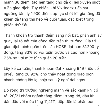
mạnh 36 điểm, tạo nền tảng cho đà đi lên xuyên suốt
Photo
Infographic
tuần giao dịch. Tuy nhiên, khi VN-Index tiến sát
ngưỡng tâm lý 1.900 điểm, áp lực chốt lời gia tăng đã
khiến đà tăng thu hẹp về cuối tuần, đặc biệt trong
Video
Shorts video
phiên thứ Sáu.
VTV Money
VTV Thể thao
Thanh khoản trở thành điểm sáng nổi bật, phản ánh sự
quay lại rõ nét của dòng tiền trên thị trường. Giá trị
giao dịch bình quân trên sàn HOSE đạt hơn 31.200 tỷ
VTV Sức khoẻ
Bất động sản
đồng, tăng 33% so với tuần trước và cao hơn khoảng
7,5% so với mức bình quân 20 tuần.
Thị trường 24h
Tấm lòng Việt
Lũy kế cả tuần, thanh khoản đạt khoảng 949 triệu cổ
phiếu, tăng 20,92%, cho thấy hoạt động giao dịch
VTV4
Vươn mình bằng AI
nhanh chóng lấy lại nhịp sau kỳ nghỉ dài ngày.
VTV9
VTV8
Độ rộng thị trường nghiêng mạnh về sắc xanh khi có
tới 20/21 nhóm ngành tăng điểm; trong đó, dầu khí
dẫn đầu với mức tăng 11,41%, tiếp đến là phân bón
Liên hệ tòa soạn
English