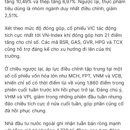
tăng 10,49% và thép tăng 6,97%. Ngược lại, thực phẩm
tiêu dùng là nhóm ngành duy nhất điều chỉnh, giảm
2,51%.
Xét theo mức độ đóng góp, cổ phiếu VIC tác động
THỜI BÁO VTV
tích cực nhất tới VN-Index khi đóng góp hơn 21 điểm
tăng cho chỉ số. Các mã BSR, GAS, GVR, HPG và TCX
Theo dõi báo trên
cũng hỗ trợ đáng kể cho xu hướng đi lên của thị
trường.
Cơ quan chủ quản:
Đài Truyền hình Việt Nam
Ở chiều ngược lại, áp lực điều chỉnh tập trung tại một
Cơ quan báo chí:
Thời báo VTV
số cổ phiếu vốn hóa lớn như MCH, FPT, VNM và VCB,
Giấy phép hoạt động báo in và báo điện tử số 483/GP-BTTTT
khiến chỉ số có thời điểm lùi về vùng 1.860 điểm trong
cấp ngày 29/12/2023
phiên cuối tuần trước khi hồi phục trở lại. Đáng chú ý,
Tổng Biên tập:
Vũ Thanh Thủy
VHM và VPL giảm trong những phiên đầu tuần nhưng
Phó Tổng Biên tập:
Nguyễn Thị Mỹ Hạnh, Phạm Quốc Thắng,
đảo chiều tích cực ở nửa cuối tuần, góp phần củng cố
Nguyễn Trọng Ninh
đà hồi phục chung.
Tổng đài VTV:
024.38 355 931 - 024.38 355 932
Ðiện thoại Thời báo VTV:
024.66 897 897
Nhà đầu tư nước ngoài ghi nhận tuần bán ròng mạnh