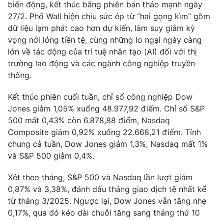
biến động, kết thúc bằng phiên bán tháo mạnh ngày
27/2. Phố Wall hiện chịu sức ép từ “hai gọng kìm” gồm
dữ liệu lạm phát cao hơn dự kiến, làm suy giảm kỳ
vọng nới lỏng tiền tệ, cùng những lo ngại ngày càng
lớn về tác động của trí tuệ nhân tạo (AI) đối với thị
trường lao động và các ngành công nghiệp truyền
thống.
Kết thúc phiên cuối tuần, chỉ số công nghiệp Dow
Jones giảm 1,05% xuống 48.977,92 điểm. Chỉ số S&P
500 mất 0,43% còn 6.878,88 điểm, Nasdaq
Composite giảm 0,92% xuống 22.668,21 điểm. Tính
chung cả tuần, Dow Jones giảm 1,3%, Nasdaq mất 1%
và S&P 500 giảm 0,4%.
Xét theo tháng, S&P 500 và Nasdaq lần lượt giảm
0,87% và 3,38%, đánh dấu tháng giao dịch tệ nhất kể
từ tháng 3/2025. Ngược lại, Dow Jones vẫn tăng nhẹ
0,17%, qua đó kéo dài chuỗi tăng sang tháng thứ 10