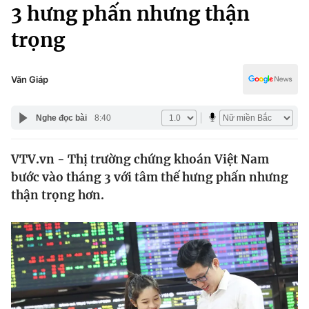
Chính trị
3 hưng phấn nhưng thận
Truyền hình
trọng
Văn hóa - Giải trí
Xã hội
Y tế
Đời sống
Văn Giáp
Pháp luật
Công nghệ
Giáo dục
Nghe đọc bài
8:40
Y tế
VTV.vn - Thị trường chứng khoán Việt Nam
Thế giới
bước vào tháng 3 với tâm thế hưng phấn nhưng
Tin tức
thận trọng hơn.
Kinh tế
Thế giới đó đây
Tài chính
Dữ liệu và đời sống
Câu chuyện quốc tế
Thị trường
Truyền hình
Góc doanh nghiệp