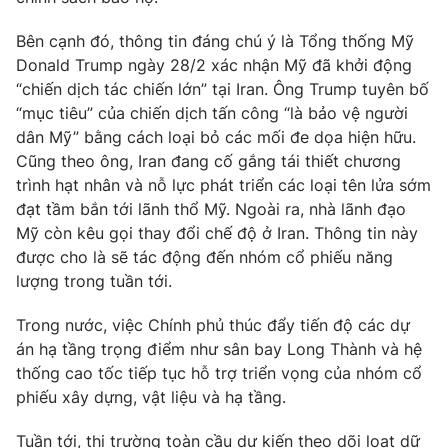
Bên cạnh đó, thông tin đáng chú ý là Tổng thống Mỹ
Donald Trump ngày 28/2 xác nhận Mỹ đã khởi động
“chiến dịch tác chiến lớn” tại Iran. Ông Trump tuyên bố
“mục tiêu” của chiến dịch tấn công “là bảo vệ người
dân Mỹ” bằng cách loại bỏ các mối đe dọa hiện hữu.
Cũng theo ông, Iran đang cố gắng tái thiết chương
trình hạt nhân và nỗ lực phát triển các loại tên lửa sớm
đạt tầm bắn tới lãnh thổ Mỹ. Ngoài ra, nhà lãnh đạo
Mỹ còn kêu gọi thay đổi chế độ ở Iran. Thông tin này
được cho là sẽ tác động đến nhóm cổ phiếu năng
lượng trong tuần tới.
Trong nước, việc Chính phủ thúc đẩy tiến độ các dự
án hạ tầng trọng điểm như sân bay Long Thành và hệ
thống cao tốc tiếp tục hỗ trợ triển vọng của nhóm cổ
phiếu xây dựng, vật liệu và hạ tầng.
Tuần tới, thị trường toàn cầu dự kiến theo dõi loạt dữ