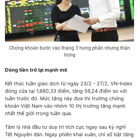
Phim VTV
Giải trí
Hậu trường
Điện ảnh
Đời sống
Nhân vật
Âm nhạc
Du lịch
Khán giả
Giáo dục
Sao
Chứng khoán bước vào tháng 3 hưng phấn nhưng thận
Làm đẹp
Giải sao mai
trọng
Tuyển sinh
Công nghệ
Chất lượng cuộc sống
Học trực tuyến
Dòng tiền trở lại mạnh mẽ
Hitech Công nghệ tương lai
Giao lưu trực tuyến
Kết thúc tuần giao dịch từ ngày 23/2 - 27/2, VN-Index
Sản phẩm
đóng cửa tại 1.880,33 điểm, tăng 56,24 điểm so với
Lịch phát sóng
tuần trước đó. Mức tăng này đưa thị trường chứng
Thị trường
khoán Việt Nam vào nhóm 10 thị trường tăng mạnh
Tư vấn
nhất thế giới trong tuần qua.
Chuyên mục khác
Tâm lý nhà đầu tư duy trì tích cực ngay sau kỳ nghỉ
Emagazine
Podcast
Tết Nguyên đán. Ngay phiên khai xuân, chỉ số bật tăng