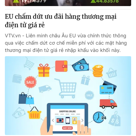
Thị trường 24h
Tấm lòng Việt
EU chấm dứt ưu đãi hàng thương mại
VTV4
Vươn mình bằng AI
điện tử giá rẻ
VTV.vn - Liên minh châu Âu EU vừa chính thức thông
VTV9
VTV8
qua việc chấm dứt cơ chế miễn phí với các mặt hàng
thương mại điện tử giá rẻ nhập khẩu vào khối này.
Liên hệ tòa soạn
English
THỜI BÁO VTV
Theo dõi báo trên
Cơ quan chủ quản:
Đài Truyền hình Việt Nam
Cơ quan báo chí:
Thời báo VTV