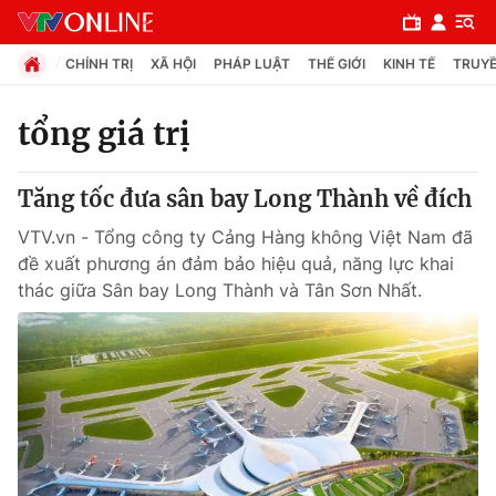
CHÍNH TRỊ
XÃ HỘI
PHÁP LUẬT
THẾ GIỚI
KINH TẾ
TRUYỀ
tổng giá trị
Chuyên mục
Tăng tốc đưa sân bay Long Thành về đích
Chính trị
VTV.vn - Tổng công ty Cảng Hàng không Việt Nam đã
đề xuất phương án đảm bảo hiệu quả, năng lực khai
Xã hội
thác giữa Sân bay Long Thành và Tân Sơn Nhất.
Pháp luật
Y tế
Thế giới