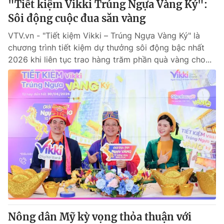
"Tiết kiệm Vikki Trúng Ngựa Vàng Ký":
Sôi động cuộc đua săn vàng
® Cấm sao chép dưới mọi hình thức nếu không có sự chấp
VTV.vn - "Tiết kiệm Vikki – Trúng Ngựa Vàng Ký" là
thuận bằng văn bản. Ghi rõ nguồn VTV.vn khi phát hành lại
chương trình tiết kiệm dự thưởng sôi động bậc nhất
thông tin từ website này.
2026 khi liên tục trao hàng trăm phần quà vàng cho...
Nông dân Mỹ kỳ vọng thỏa thuận với