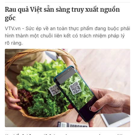
Giấy phép hoạt động báo in và báo điện tử số 483/GP-BTTTT
Rau quả Việt sẵn sàng truy xuất nguồn
cấp ngày 29/12/2023
gốc
Tổng Biên tập:
Vũ Thanh Thủy
Phó Tổng Biên tập:
VTV.vn - Sức ép về an toàn thực phẩm đang buộc phải
Nguyễn Thị Mỹ Hạnh, Phạm Quốc Thắng,
Nguyễn Trọng Ninh
hình thành một chuỗi liên kết có trách nhiệm pháp lý
Tổng đài VTV:
024.38 355 931 - 024.38 355 932
rõ ràng.
Ðiện thoại Thời báo VTV:
024.66 897 897
Email:
toasoan@vtv.vn
Liên hệ quảng cáo:
024-7300.7108