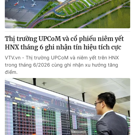
Tin tức
Kinh tế
Thế giới đó đây
Tài chính
Dữ liệu và đời sống
Câu chuyện quốc tế
Thị trường
Thị trường UPCoM và cổ phiếu niêm yết
HNX tháng 6 ghi nhận tín hiệu tích cực
Truyền hình
Góc doanh nghiệp
VTV.vn - Thị trường UPCoM và niêm yết trên HNX
Phim VTV
Giải trí
trong tháng 6/2026 cùng ghi nhận xu hướng tăng
Hậu trường
điểm.
Điện ảnh
Đời sống
Nhân vật
Âm nhạc
Du lịch
Khán giả
Giáo dục
Sao
Làm đẹp
Giải sao mai
Tuyển sinh
Công nghệ
Chất lượng cuộc sống
Học trực tuyến
Hitech Công nghệ tương lai