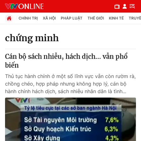
CHÍNH TRỊ
XÃ HỘI
PHÁP LUẬT
THẾ GIỚI
KINH TẾ
TRUYỀ
chứng minh
Chuyên mục
Cán bộ sách nhiễu, hách dịch... vẫn phổ
Chính trị
biến
Thủ tục hành chính ở một số lĩnh vực vẫn còn rườm rà,
Xã hội
chồng chéo, hợp pháp nhưng không hợp lý, cán bộ
hành chính hách dịch, sách nhiễu nhân dân là tình...
Pháp luật
Y tế
Thế giới