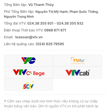
Giao lưu trực tuyến
Tổng Biên tập:
Vũ Thanh Thủy
Sản phẩm
Phó Tổng Biên tập:
Nguyễn Thị Mỹ Hạnh, Phạm Quốc Thắng,
Lịch phát sóng
Thị trường
Nguyễn Trọng Ninh
Tổng đài VTV:
024.38 355 931 - 024.38 355 932
Tư vấn
Ðiện thoại Thời báo VTV:
0988 671 671
Chuyên mục khác
Email:
toasoan@vtv.vn
Emagazine
Podcast
Liên hệ quảng cáo:
(024) 626 79595
Photo
Infographic
Video
Shorts video
VTV Money
VTV Thể thao
VTV Sức khoẻ
Bất động sản
® Cấm sao chép dưới mọi hình thức nếu không có sự chấp
thuận bằng văn bản. Ghi rõ nguồn VTV.vn khi phát hành lại