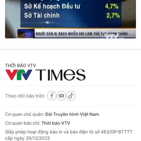
Tin tức
Kinh tế
Thế giới đó đây
Tài chính
Dữ liệu và đời sống
Câu chuyện quốc tế
Thị trường
Truyền hình
Góc doanh nghiệp
Phim VTV
THỜI BÁO VTV
Giải trí
Hậu trường
Điện ảnh
Đời sống
Nhân vật
Âm nhạc
Theo dõi báo trên
Du lịch
Khán giả
Giáo dục
Sao
Làm đẹp
Giải sao mai
Cơ quan chủ quản:
Đài Truyền hình Việt Nam
Tuyển sinh
Công nghệ
Cơ quan báo chí:
Thời báo VTV
Chất lượng cuộc sống
Học trực tuyến
Giấy phép hoạt động báo in và báo điện tử số 483/GP-BTTTT
Hitech Công nghệ tương lai
cấp ngày 29/12/2023