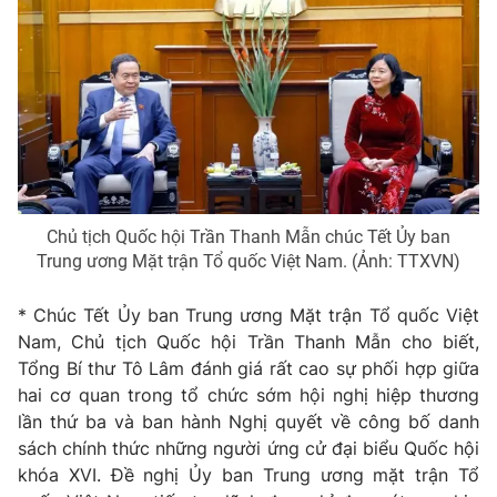
Thị trường 24h
Tấm lòng Việt
VTV4
Vươn mình bằng AI
VTV9
VTV8
Liên hệ tòa soạn
English
Chủ tịch Quốc hội Trần Thanh Mẫn chúc Tết Ủy ban
Trung ương Mặt trận Tổ quốc Việt Nam. (Ảnh: TTXVN)
* Chúc Tết Ủy ban Trung ương Mặt trận Tổ quốc Việt
THỜI BÁO VTV
Nam, Chủ tịch Quốc hội Trần Thanh Mẫn cho biết,
Tổng Bí thư Tô Lâm đánh giá rất cao sự phối hợp giữa
hai cơ quan trong tổ chức sớm hội nghị hiệp thương
lần thứ ba và ban hành Nghị quyết về công bố danh
Theo dõi báo trên
sách chính thức những người ứng cử đại biểu Quốc hội
khóa XVI. Đề nghị Ủy ban Trung ương mặt trận Tổ
Cơ quan chủ quản:
Đài Truyền hình Việt Nam