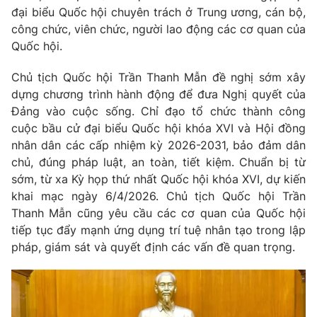
Giao lưu trực tuyến
đại biểu Quốc hội chuyên trách ở Trung ương, cán bộ,
Sản phẩm
công chức, viên chức, người lao động các cơ quan của
Lịch phát sóng
Thị trường
Quốc hội.
Tư vấn
Chủ tịch Quốc hội Trần Thanh Mẫn đề nghị sớm xây
Chuyên mục khác
dựng chương trình hành động để đưa Nghị quyết của
Đảng vào cuộc sống. Chỉ đạo tổ chức thành công
Emagazine
Podcast
cuộc bầu cử đại biểu Quốc hội khóa XVI và Hội đồng
nhân dân các cấp nhiệm kỳ 2026-2031, bảo đảm dân
Photo
Infographic
chủ, đúng pháp luật, an toàn, tiết kiệm. Chuẩn bị từ
sớm, từ xa Kỳ họp thứ nhất Quốc hội khóa XVI, dự kiến
khai mạc ngày 6/4/2026. Chủ tịch Quốc hội Trần
Video
Shorts video
Thanh Mẫn cũng yêu cầu các cơ quan của Quốc hội
tiếp tục đẩy mạnh ứng dụng trí tuệ nhân tạo trong lập
VTV Money
VTV Thể thao
pháp, giám sát và quyết định các vấn đề quan trọng.
VTV Sức khoẻ
Bất động sản