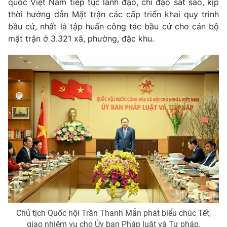
quốc Việt Nam tiếp tục lãnh đạo, chỉ đạo sát sao, kịp
Cơ quan báo chí:
Thời báo VTV
thời hướng dẫn Mặt trận các cấp triển khai quy trình
bầu cử, nhất là tập huấn công tác bầu cử cho cán bộ
Giấy phép hoạt động báo in và báo điện tử số 483/GP-BTTTT
cấp ngày 29/12/2023
mặt trận ở 3.321 xã, phường, đặc khu.
Tổng Biên tập:
Vũ Thanh Thủy
Phó Tổng Biên tập:
Nguyễn Thị Mỹ Hạnh, Phạm Quốc Thắng,
Nguyễn Trọng Ninh
Tổng đài VTV:
024.38 355 931 - 024.38 355 932
Ðiện thoại Thời báo VTV:
024.66 897 897
Email:
toasoan@vtv.vn
Liên hệ quảng cáo:
024-7300.7108
Chủ tịch Quốc hội Trần Thanh Mẫn phát biểu chúc Tết,
giao nhiệm vụ cho Ủy ban Pháp luật và Tư pháp.