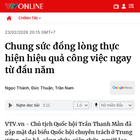
CHÍNH TRỊ
Chính trị
23/02/2026 20:15 GMT+7
Xã hội
Chung sức đồng lòng thực
Pháp luật
Chuyên mục
Kinh tế
hiện hiệu quả công việc ngay
Thể thao
Chính trị
từ đầu năm
Truyền hình
Văn hóa - Giải trí
Xã hội
Y tế
Ngọc Thành, Đức Thuận, Trần Nam
Đời sống
Pháp luật
Công nghệ
Nghe đọc bài
3:11
Giáo dục
Y tế
VTV.vn - Chủ tịch Quốc hội Trần Thanh Mẫn đã
gặp mặt đại biểu Quốc hội chuyên trách ở Trung
Thế giới