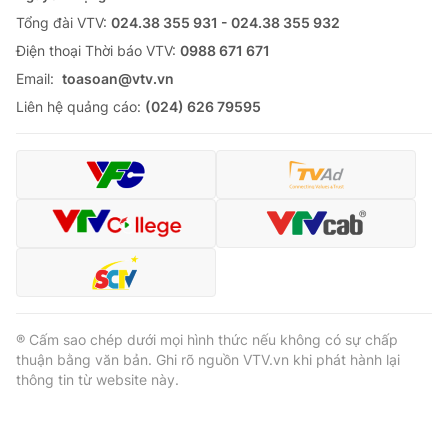
Tổng đài VTV:
024.38 355 931 - 024.38 355 932
Ðiện thoại Thời báo VTV:
0988 671 671
Email:
toasoan@vtv.vn
Liên hệ quảng cáo:
(024) 626 79595
® Cấm sao chép dưới mọi hình thức nếu không có sự chấp
thuận bằng văn bản. Ghi rõ nguồn VTV.vn khi phát hành lại
thông tin từ website này.