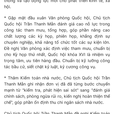
thông và tạo động lực mới cho phát triển kinh tế, xã
hội.
* Gặp mặt đầu xuân Văn phòng Quốc hội, Chủ tịch
Quốc hội Trần Thanh Mẫn đánh giá cao nỗ lực trong
công tác tham mưu, tổng hợp, góp phần nâng cao
chất lượng các kỳ họp, phiên họp, khẳng định sự
chuyên nghiệp, khả năng tổ chức tốt các sự kiện lớn.
Đề nghị Văn phòng xác định việc tham mưu, chuẩn bị
cho Kỳ họp thứ nhất, Quốc hội khóa XVI là nhiệm vụ
trọng tâm, ưu tiên hàng đầu. Chuẩn bị kỹ lưỡng công
tác bầu cử, siết chặt kỷ luật, kỷ cương công vụ.
* Thăm Kiểm toán nhà nước, Chủ tịch Quốc hội Trần
Thanh Mẫn ghi nhận đơn vị đã đã từng bước chuyển
mạnh từ "kiểm tra, phát hiện sai sót" sang "đánh giá
chính sách, phòng ngừa rủi ro, kiến nghị hoàn thiện thể
chế", góp phần ổn định thu chi ngân sách nhà nước.
Chủ tịch Quốc hội Trần Thanh Mẫn đề nghị Kiểm toán