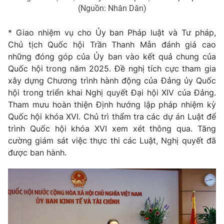
(Nguồn: Nhân Dân)
* Giao nhiệm vụ cho Ủy ban Pháp luật và Tư pháp,
Chủ tịch Quốc hội Trần Thanh Mẫn đánh giá cao
® Cấm sao chép dưới mọi hình thức nếu không có sự chấp
những đóng góp của Ủy ban vào kết quả chung của
thuận bằng văn bản. Ghi rõ nguồn VTV.vn khi phát hành lại
thông tin từ website này.
Quốc hội trong năm 2025. Đề nghị tích cực tham gia
xây dựng Chương trình hành động của Đảng ủy Quốc
hội trong triển khai Nghị quyết Đại hội XIV của Đảng.
Tham mưu hoàn thiện Định hướng lập pháp nhiệm kỳ
Quốc hội khóa XVI. Chủ trì thẩm tra các dự án Luật để
trình Quốc hội khóa XVI xem xét thông qua. Tăng
cường giám sát việc thực thi các Luật, Nghị quyết đã
được ban hành.