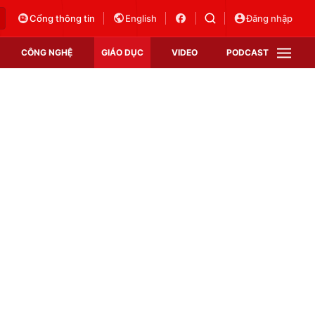
Cổng thông tin
English
Đăng nhập
CÔNG NGHỆ
GIÁO DỤC
VIDEO
PODCAST
VTV Money
VTV Thể thao
VTV Sức khoẻ
Bất động sản
Thị trường 24h
Tấm lòng Việt
Vươn mình bằng AI
VTV4
VTV8
VTV9
Lịch phát sóng
Giao lưu trực tuyến
Sự kiện