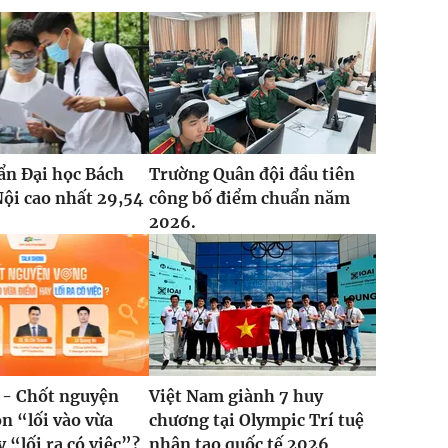
ẩn Đại học Bách
Trường Quân đội đầu tiên
ội cao nhất 29,54
công bố điểm chuẩn năm
2026.
 - Chốt nguyện
Việt Nam giành 7 huy
n “lối vào vừa
chương tại Olympic Trí tuệ
 “lối ra có việc”?
nhân tạo quốc tế 2026