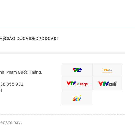
HỆ
GIÁO DỤC
VIDEO
PODCAST
nh, Phạm Quốc Thắng,
.38 355 932
71
ebsite này.