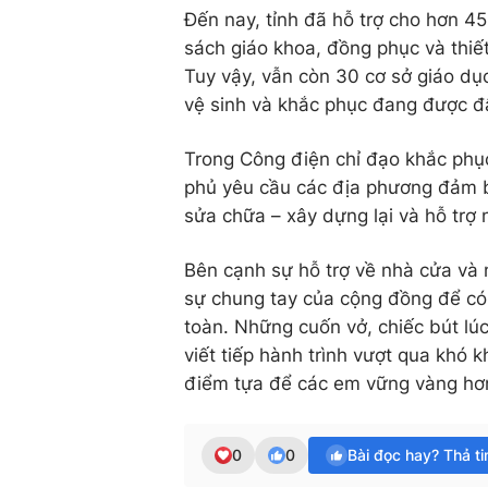
Đến nay, tỉnh đã hỗ trợ cho hơn 45
sách giáo khoa, đồng phục và thiế
Tuy vậy, vẫn còn 30 cơ sở giáo d
vệ sinh và khắc phục đang được đẩ
Trong Công điện chỉ đạo khắc phụ
phủ yêu cầu các địa phương đảm b
sửa chữa – xây dựng lại và hỗ trợ n
Bên cạnh sự hỗ trợ về nhà cửa và 
sự chung tay của cộng đồng để có
toàn. Những cuốn vở, chiếc bút lú
viết tiếp hành trình vượt qua khó 
điểm tựa để các em vững vàng hơ
0
0
Bài đọc hay? Thả t