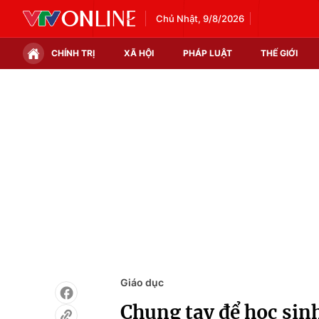
Chủ Nhật, 9/8/2026
CHÍNH TRỊ
XÃ HỘI
PHÁP LUẬT
THẾ GIỚI
Chính trị
Xã hội
Thế giới
Kinh tế
Tin tức
Tài chính
Thế giới đó đây
Thị trường
Câu chuyện quốc tế
Góc doanh nghiệp
Dữ liệu và đời sống
Giáo dục
Chung tay để học sinh