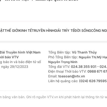
UẬT
THẾ GIỚI
KINH TẾ
TRUYỀN HÌNH
GIẢI TRÍ
Y TẾ
ĐỜI SỐNG
CÔNG NG
Đài Truyền hình Việt Nam
Tổng Biên tập:
Vũ Thanh Thủy
hời báo VTV
Phó Tổng Biên tập:
Nguyễn Thị Mỹ Hạ
g báo in và báo điện tử số
Nguyễn Trọng Ninh
 ngày 29/12/2023
Tổng đài VTV:
024.38 355 931 - 024
Ðiện thoại Thời báo VTV:
0988 671 6
Email:
toasoan@vtv.vn
Liên hệ quảng cáo:
(024) 626 79595
bằng văn bản. Ghi rõ nguồn VTV.vn khi phát hành lại thông tin từ w