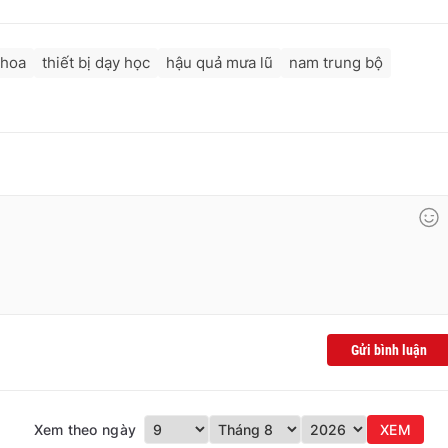
khoa
thiết bị dạy học
hậu quả mưa lũ
nam trung bộ
Gửi bình luận
Xem theo ngày
XEM