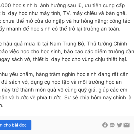
.000 học sinh bị ảnh hưởng sau lũ, ưu tiên cung cấp
t bị dạy học như máy tính, TV, máy chiếu và bàn ghế.
ục chưa thể mở cửa do ngập và hư hỏng nặng; công tác
y nhanh để học sinh có thể trở lại trường an toàn.
c hậu quả mưa lũ tại Nam Trung Bộ, Thủ tướng Chính
ảo việc học cho học sinh, báo cáo các điểm trường cầ
gay sách vở, thiết bị dạy học cho vùng chịu thiệt hại.
nhu yếu phẩm, hàng trăm nghìn học sinh đang rất cần
 đủ sách vở, dụng cụ học tập và môi trường học an
c này trở thành món quà vô cùng quý giá, giúp các em
khăn và bước về phía trước. Sự sẻ chia hôm nay chính là
n.
im cho bài đọc