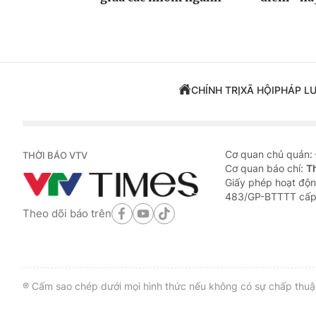
CHÍNH TRỊ
XÃ HỘI
PHÁP L
Cơ quan chủ quản:
THỜI BÁO VTV
Cơ quan báo chí:
T
Giấy phép hoạt độn
483/GP-BTTTT cấp
Theo dõi báo trên
® Cấm sao chép dưới mọi hình thức nếu không có sự chấp thuận 