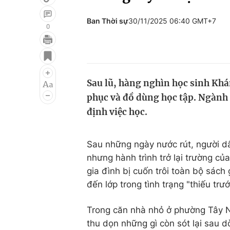
Ban Thời sự
30/11/2025 06:40 GMT+7
0
Giải trí
Đời sống
Điện ảnh
Du lịch
Sau lũ, hàng nghìn học sinh Khán
Âm nhạc
Làm đẹp
phục và đồ dùng học tập. Ngành
Sao
Chất lượng cuộc sốn
định việc học.
Sau những ngày nước rút, người d
nhưng hành trình trở lại trường củ
gia đình bị cuốn trôi toàn bộ sách
đến lớp trong tình trạng "thiếu trướ
Trong căn nhà nhỏ ở phường Tây N
thu dọn những gì còn sót lại sau 