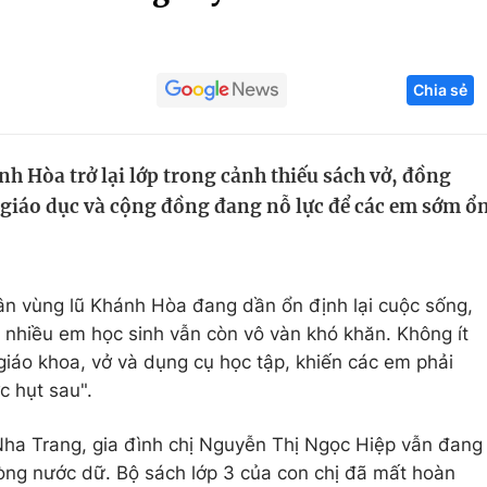
Góc ảnh
Chia sẻ
Giáo dục
Công nghệ
Tuyển sinh
Hitech Công ng
h Hòa trở lại lớp trong cảnh thiếu sách vở, đồng
Học trực tuyến
Sản phẩm
 giáo dục và cộng đồng đang nỗ lực để các em sớm ổ
g
Thị trường
Tư vấn
ân vùng lũ Khánh Hòa đang dần ổn định lại cuộc sống,
a nhiều em học sinh vẫn còn vô vàn khó khăn. Không ít
 giáo khoa, vở và dụng cụ học tập, khiến các em phải
c hụt sau".
ha Trang, gia đình chị Nguyễn Thị Ngọc Hiệp vẫn đang
dòng nước dữ. Bộ sách lớp 3 của con chị đã mất hoàn