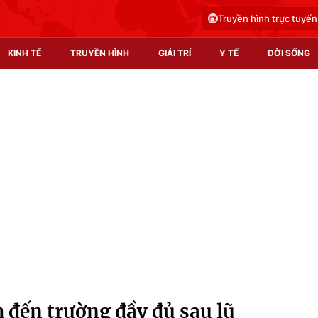
Truyền hình trực tuyến
KINH TẾ
TRUYỀN HÌNH
GIẢI TRÍ
Y TẾ
ĐỜI SỐNG
Pháp luật
Y tế
Truyền hình
Multimedia
Phim VTV
Video
Hậu trường
Shorts video
Nhân vật
Podcast
Khán giả
EMagazine
Giải sao mai
Photo
 đến trường đầy đủ sau lũ
Infographic