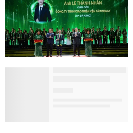
Bộ Công Thương: Một số chỉ số không
khí cải thiện sau 1 tháng dùng xăng sinh
học
VTV.vn - Sau một tháng triển khai xăng sinh học E10
trên toàn quốc, nhiều chỉ số ô nhiễm không khí tại Hà
Nội và TP. Hồ Chí Minh giảm rõ rệt.