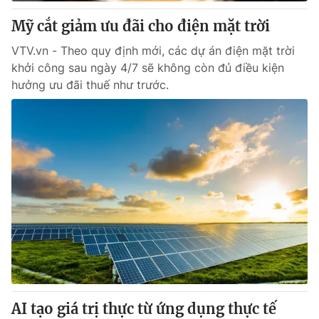
Mỹ cắt giảm ưu đãi cho điện mặt trời
® Cấm sao chép dưới mọi hình thức nếu không có sự chấp
VTV.vn - Theo quy định mới, các dự án điện mặt trời
thuận bằng văn bản. Ghi rõ nguồn VTV.vn khi phát hành lại
khởi công sau ngày 4/7 sẽ không còn đủ điều kiện
thông tin từ website này.
hưởng ưu đãi thuế như trước.
AI tạo giá trị thực từ ứng dụng thực tế