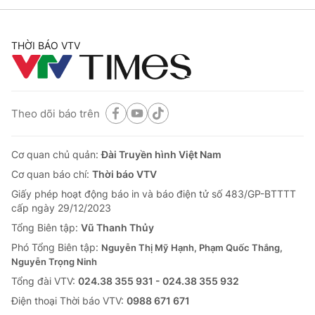
Trung Quốc siết chặt quy định về đầu tư
ra nước ngoài
VTV.vn - Trung Quốc áp dụng quy định mới về đầu tư
ra nước ngoài, siết kiểm soát dòng vốn, công nghệ và
nhân lực nhằm bảo đảm an ninh quốc gia.