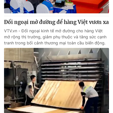
Giấy phép hoạt động báo in và báo điện tử số 483/GP-BTTTT
cấp ngày 29/12/2023
Tổng Biên tập:
Vũ Thanh Thủy
Đối ngoại mở đường để hàng Việt vươn xa
Phó Tổng Biên tập:
Nguyễn Thị Mỹ Hạnh, Phạm Quốc Thắng,
Nguyễn Trọng Ninh
VTV.vn - Đối ngoại kinh tế mở đường cho hàng Việt
Tổng đài VTV:
024.38 355 931 - 024.38 355 932
mở rộng thị trường, giảm phụ thuộc và tăng sức cạnh
Ðiện thoại Thời báo VTV:
024.66 897 897
tranh trong bối cảnh thương mại toàn cầu biến động.
Email:
toasoan@vtv.vn
Liên hệ quảng cáo:
024-7300.7108