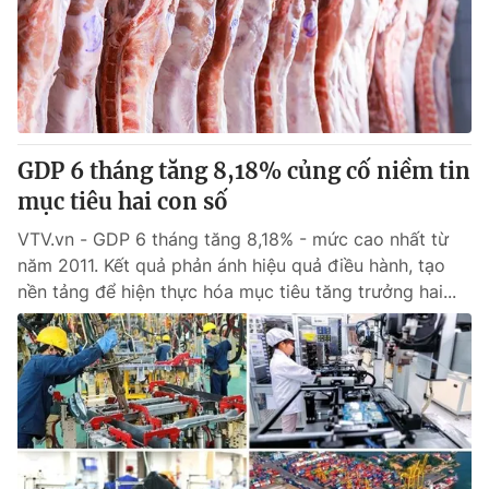
Tin tức
Kinh tế
Thế giới đó đây
Tài chính
Dữ liệu và đời sống
Câu chuyện quốc tế
Thị trường
GDP 6 tháng tăng 8,18% củng cố niềm tin
Truyền hình
Góc doanh nghiệp
mục tiêu hai con số
Phim VTV
Giải trí
VTV.vn - GDP 6 tháng tăng 8,18% - mức cao nhất từ
Hậu trường
năm 2011. Kết quả phản ánh hiệu quả điều hành, tạo
Điện ảnh
nền tảng để hiện thực hóa mục tiêu tăng trưởng hai...
Đời sống
Nhân vật
Âm nhạc
Du lịch
Khán giả
Giáo dục
Sao
Làm đẹp
Giải sao mai
Tuyển sinh
Công nghệ
Chất lượng cuộc sống
Học trực tuyến
Hitech Công nghệ tương lai