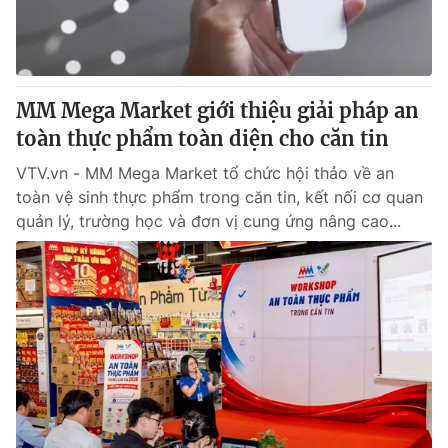
Thị trường 24h
Tấm lòng Việt
VTV4
Vươn mình bằng AI
MM Mega Market giới thiệu giải pháp an
VTV9
VTV8
toàn thực phẩm toàn diện cho căn tin
VTV.vn - MM Mega Market tổ chức hội thảo về an
Liên hệ tòa soạn
English
toàn vệ sinh thực phẩm trong căn tin, kết nối cơ quan
quản lý, trường học và đơn vị cung ứng nâng cao...
THỜI BÁO VTV
Theo dõi báo trên
Cơ quan chủ quản:
Đài Truyền hình Việt Nam
Cơ quan báo chí:
Thời báo VTV