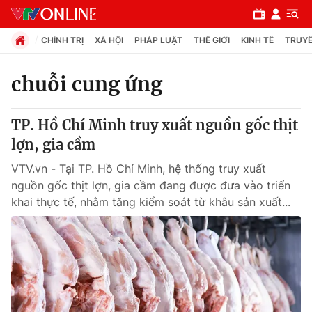
CHÍNH TRỊ
XÃ HỘI
PHÁP LUẬT
THẾ GIỚI
KINH TẾ
TRUYỀ
chuỗi cung ứng
Chuyên mục
TP. Hồ Chí Minh truy xuất nguồn gốc thịt
Chính trị
lợn, gia cầm
VTV.vn - Tại TP. Hồ Chí Minh, hệ thống truy xuất
Xã hội
nguồn gốc thịt lợn, gia cầm đang được đưa vào triển
khai thực tế, nhằm tăng kiểm soát từ khâu sản xuất...
Pháp luật
Y tế
Thế giới