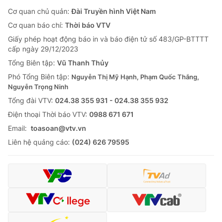
Cơ quan chủ quản:
Đài Truyền hình Việt Nam
Cơ quan báo chí:
Thời báo VTV
Giấy phép hoạt động báo in và báo điện tử số 483/GP-BTTTT
cấp ngày 29/12/2023
Tổng Biên tập:
Vũ Thanh Thủy
Phó Tổng Biên tập:
Nguyễn Thị Mỹ Hạnh, Phạm Quốc Thắng,
Nguyễn Trọng Ninh
Tổng đài VTV:
024.38 355 931 - 024.38 355 932
Ðiện thoại Thời báo VTV:
0988 671 671
Email:
toasoan@vtv.vn
Liên hệ quảng cáo:
(024) 626 79595