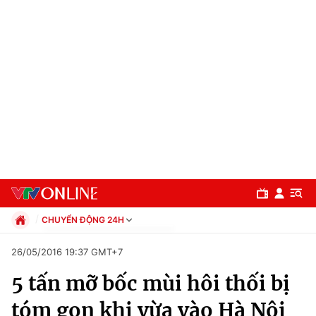
CHUYỂN ĐỘNG 24H
Chính trị
26/05/2016 19:37 GMT+7
Xã hội
5 tấn mỡ bốc mùi hôi thối bị
Pháp luật
Chuyên mục
Kinh tế
tóm gọn khi vừa vào Hà Nội
Thể thao