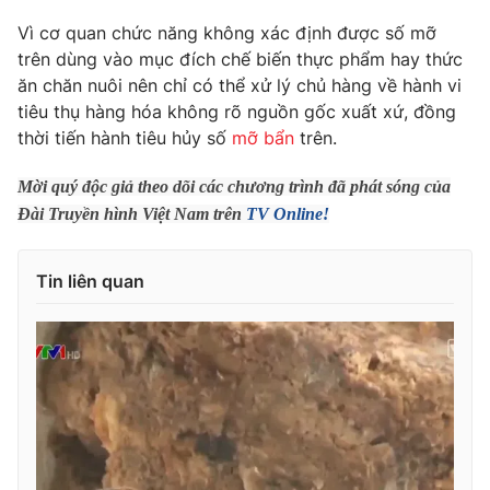
Phim VTV
Giải trí
Vì cơ quan chức năng không xác định được số mỡ
Hậu trường
trên dùng vào mục đích chế biến thực phẩm hay thức
Điện ảnh
ăn chăn nuôi nên chỉ có thể xử lý chủ hàng về hành vi
Đời sống
Nhân vật
tiêu thụ hàng hóa không rõ nguồn gốc xuất xứ, đồng
Âm nhạc
Du lịch
Khán giả
thời tiến hành tiêu hủy số
mỡ bẩn
trên.
Giáo dục
Sao
Làm đẹp
Giải sao mai
Mời quý độc giả theo dõi các chương trình đã phát sóng của
Tuyển sinh
Công nghệ
Đài Truyền hình Việt Nam trên
TV Online!
Chất lượng cuộc sống
Học trực tuyến
Hitech Công nghệ tương lai
Giao lưu trực tuyến
Tin liên quan
Sản phẩm
Lịch phát sóng
Thị trường
Tư vấn
Chuyên mục khác
Emagazine
Podcast