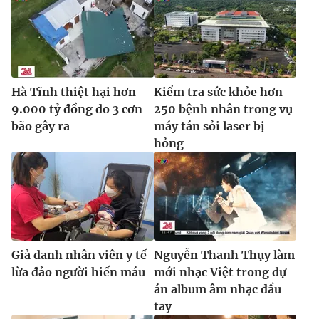
Ðiện thoại Thời báo VTV:
024.66 897 897
Email:
toasoan@vtv.vn
Liên hệ quảng cáo:
024-7300.7108
Hà Tĩnh thiệt hại hơn
Kiểm tra sức khỏe hơn
9.000 tỷ đồng do 3 cơn
250 bệnh nhân trong vụ
bão gây ra
máy tán sỏi laser bị
hỏng
® Cấm sao chép dưới mọi hình thức nếu không có sự chấp
Giả danh nhân viên y tế
Nguyễn Thanh Thụy làm
thuận bằng văn bản. Ghi rõ nguồn VTV.vn khi phát hành lại
lừa đảo người hiến máu
mới nhạc Việt trong dự
thông tin từ website này.
án album âm nhạc đầu
tay