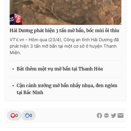
Photo
Infographic
Video
Shorts video
Hải Dương phát hiện 3 tấn mỡ bẩn, bốc mùi ôi thiu
VTV.vn - Hôm qua (23/4), Công an tỉnh Hải Dương đã
VTV Money
VTV Thể thao
phát hiện 3 tấn mỡ bẩn tại một cơ sở ở huyện Thanh
Miện.
VTV Sức khoẻ
Bất động sản
Bắt thêm một vụ mỡ bẩn tại Thanh Hóa
Thị trường 24h
Tấm lòng Việt
Cận cảnh xưởng mỡ bẩn nhầy nhụa, đen ngòm
tại Bắc Ninh
VTV4
Vươn mình bằng AI
VTV9
VTV8
0
0
Liên hệ tòa soạn
English