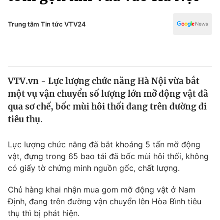
Chính trị
Truyền hình
Văn hóa - Giải trí
Trung tâm Tin tức VTV24
Xã hội
Y tế
Đời sống
Pháp luật
Công nghệ
Giáo dục
VTV.vn - Lực lượng chức năng Hà Nội vừa bắt
Y tế
một vụ vận chuyển số lượng lớn mỡ động vật đã
qua sơ chế, bốc mùi hôi thối đang trên đường đi
Thế giới
tiêu thụ.
Tin tức
Lực lượng chức năng đã bắt khoảng 5 tấn mỡ động
Kinh tế
vật, đựng trong 65 bao tải đã bốc mùi hôi thối, không
Thế giới đó đây
Tài chính
có giấy tờ chứng minh nguồn gốc, chất lượng.
Dữ liệu và đời sống
Câu chuyện quốc tế
Thị trường
Chủ hàng khai nhận mua gom mỡ động vật ở Nam
Định, đang trên đường vận chuyển lên Hòa Bình tiêu
Truyền hình
Góc doanh nghiệp
thụ thì bị phát hiện.