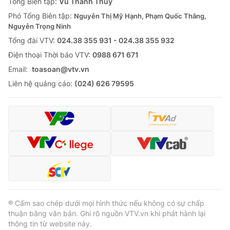
Tổng Biên tập:
Vũ Thanh Thủy
Phó Tổng Biên tập:
Nguyễn Thị Mỹ Hạnh, Phạm Quốc Thắng,
Nguyễn Trọng Ninh
Tổng đài VTV:
024.38 355 931 - 024.38 355 932
Ðiện thoại Thời báo VTV:
0988 671 671
Email:
toasoan@vtv.vn
Liên hệ quảng cáo:
(024) 626 79595
® Cấm sao chép dưới mọi hình thức nếu không có sự chấp
thuận bằng văn bản. Ghi rõ nguồn VTV.vn khi phát hành lại
thông tin từ website này.