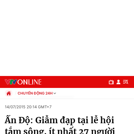
CHUYỂN ĐỘNG 24H
Chính trị
14/07/2015 20:14 GMT+7
Xã hội
Ấn Độ: Giẫm đạp tại lễ hội
Pháp luật
Chuyên mục
Kinh tế
tắm sông, ít nhất 27 người
Thể thao