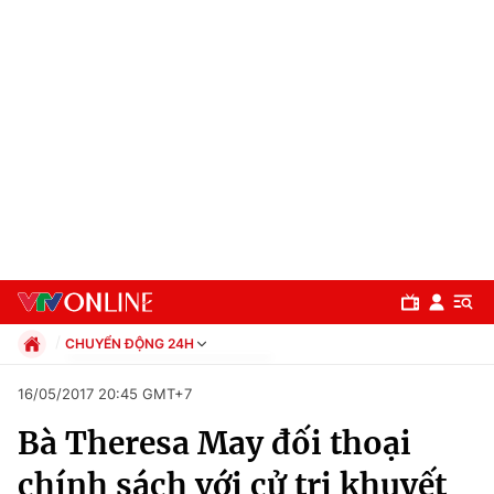
CHUYỂN ĐỘNG 24H
Chính trị
16/05/2017 20:45 GMT+7
Xã hội
Bà Theresa May đối thoại
Pháp luật
Chuyên mục
Kinh tế
chính sách với cử tri khuyết
Thể thao