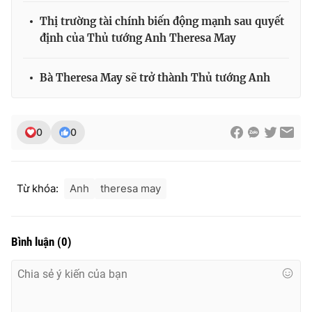
Thị trường tài chính biến động mạnh sau quyết
định của Thủ tướng Anh Theresa May
THỜI BÁO VTV
Bà Theresa May sẽ trở thành Thủ tướng Anh
0
0
Theo dõi báo trên
Cơ quan chủ quản:
Đài Truyền hình Việt Nam
Từ khóa:
Anh
theresa may
Cơ quan báo chí:
Thời báo VTV
Giấy phép hoạt động báo in và báo điện tử số 483/GP-BTTTT
cấp ngày 29/12/2023
Bình luận
(
0
)
Tổng Biên tập:
Vũ Thanh Thủy
Phó Tổng Biên tập:
Nguyễn Thị Mỹ Hạnh, Phạm Quốc Thắng,
Nguyễn Trọng Ninh
Tổng đài VTV:
024.38 355 931 - 024.38 355 932