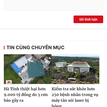
Ðiện thoại Thời báo VTV:
024.66 897 897
Email:
toasoan@vtv.vn
Liên hệ quảng cáo:
024-7300.7108
Gửi bình luận
TIN CÙNG CHUYÊN MỤC
® Cấm sao chép dưới mọi hình thức nếu không có sự chấp
thuận bằng văn bản. Ghi rõ nguồn VTV.vn khi phát hành lại
Hà Tĩnh thiệt hại hơn
Kiểm tra sức khỏe hơn
thông tin từ website này.
9.000 tỷ đồng do 3 cơn
250 bệnh nhân trong vụ
bão gây ra
máy tán sỏi laser bị
hỏng