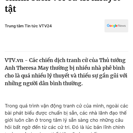
Chính trị
tật
Truyền hình
Văn hóa - Giải trí
Xã hội
Y tế
Trung tâm Tin tức VTV24
Đời sống
Pháp luật
Công nghệ
Giáo dục
Y tế
VTV.vn - Các chiến dịch tranh cử của Thủ tướng
Anh Theresa May thường bị nhiều nhà phê bình
Thế giới
cho là quá nhiều lý thuyết và thiếu sự gần gũi với
Tin tức
những người dân bình thường.
Kinh tế
Thế giới đó đây
Tài chính
Dữ liệu và đời sống
Trong quá trình vận động tranh cử của mình, ngoài các
Câu chuyện quốc tế
Thị trường
bài phát biểu được chuẩn bị sẵn, các nhà lãnh đạo thế
giới luôn cần ở trong tâm lý sẵn sàng cho những câu
Truyền hình
Góc doanh nghiệp
hỏi bất ngờ đến từ các cử tri. Đó là lúc bản lĩnh chính