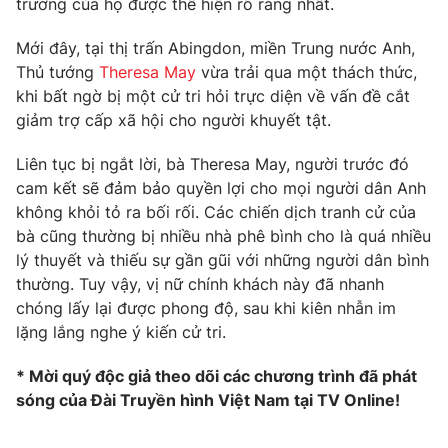
trường của họ được thể hiện rõ ràng nhất.
Phim VTV
Giải trí
Hậu trường
Mới đây, tại thị trấn Abingdon, miền Trung nước Anh,
Điện ảnh
Thủ tướng
Theresa May
vừa trải qua một thách thức,
Đời sống
Nhân vật
khi bất ngờ bị một cử tri hỏi trực diện về vấn đề cắt
Âm nhạc
giảm trợ cấp xã hội cho người khuyết tật.
Du lịch
Khán giả
Giáo dục
Sao
Làm đẹp
Liên tục bị ngắt lời, bà Theresa May, người trước đó
Giải sao mai
Tuyển sinh
cam kết sẽ đảm bảo quyền lợi cho mọi người dân Anh
Công nghệ
Chất lượng cuộc sống
không khỏi tỏ ra bối rối. Các chiến dịch tranh cử của
Học trực tuyến
bà cũng thường bị nhiều nhà phê bình cho là quá nhiều
Hitech Công nghệ tương lai
Giao lưu trực tuyến
lý thuyết và thiếu sự gần gũi với những người dân bình
Sản phẩm
thường. Tuy vậy, vị nữ chính khách này đã nhanh
chóng lấy lại được phong độ, sau khi kiên nhẫn im
Lịch phát sóng
Thị trường
lặng lắng nghe ý kiến cử tri.
Tư vấn
* Mời quý độc giả theo dõi các chương trình đã phát
Chuyên mục khác
sóng của Đài Truyền hình Việt Nam tại TV Online!
Emagazine
Podcast