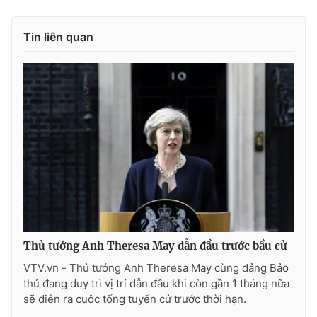
Photo
Infographic
Tin liên quan
Video
Shorts video
VTV Money
VTV Thể thao
VTV Sức khoẻ
Bất động sản
Thị trường 24h
Tấm lòng Việt
VTV4
Vươn mình bằng AI
Thủ tướng Anh Theresa May dẫn đầu trước bầu cử
VTV.vn - Thủ tướng Anh Theresa May cùng đảng Bảo
VTV9
VTV8
thủ đang duy trì vị trí dẫn đầu khi còn gần 1 tháng nữa
sẽ diễn ra cuộc tổng tuyển cử trước thời hạn.
Liên hệ tòa soạn
English