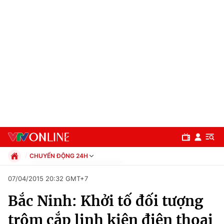
CHUYỂN ĐỘNG 24H
Chính trị
07/04/2015 20:32 GMT+7
Xã hội
Bắc Ninh: Khởi tố đối tượng
Pháp luật
Chuyên mục
Kinh tế
trộm cắp linh kiện điện thoại
Thể thao