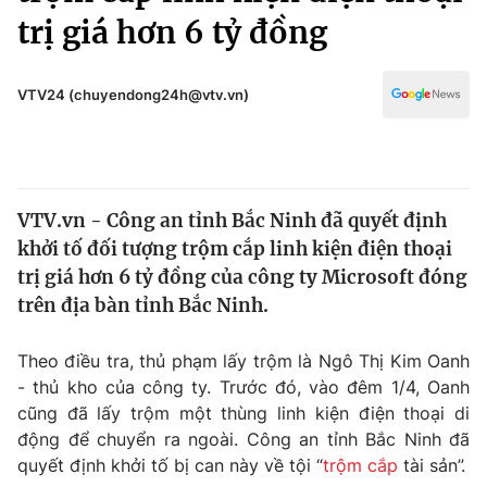
Chính trị
trị giá hơn 6 tỷ đồng
Truyền hình
Văn hóa - Giải trí
Xã hội
Y tế
VTV24 (chuyendong24h@vtv.vn)
Đời sống
Pháp luật
Công nghệ
Giáo dục
Y tế
VTV.vn - Công an tỉnh Bắc Ninh đã quyết định
khởi tố đối tượng trộm cắp linh kiện điện thoại
Thế giới
trị giá hơn 6 tỷ đồng của công ty Microsoft đóng
Tin tức
trên địa bàn tỉnh Bắc Ninh.
Kinh tế
Thế giới đó đây
Theo điều tra, thủ phạm lấy trộm là Ngô Thị Kim Oanh
Tài chính
Dữ liệu và đời sống
- thủ kho của công ty. Trước đó, vào đêm 1/4, Oanh
Câu chuyện quốc tế
Thị trường
cũng đã lấy trộm một thùng linh kiện điện thoại di
động để chuyển ra ngoài. Công an tỉnh Bắc Ninh đã
Truyền hình
Góc doanh nghiệp
quyết định khởi tố bị can này về tội “
trộm cắp
tài sản”.