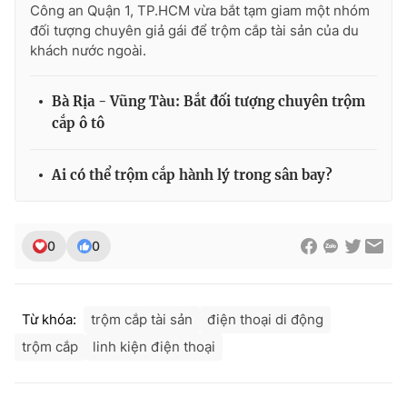
Công an Quận 1, TP.HCM vừa bắt tạm giam một nhóm
Photo
Infographic
đối tượng chuyên giả gái để trộm cắp tài sản của du
khách nước ngoài.
Video
Shorts video
Bà Rịa - Vũng Tàu: Bắt đối tượng chuyên trộm
cắp ô tô
VTV Money
VTV Thể thao
Ai có thể trộm cắp hành lý trong sân bay?
VTV Sức khoẻ
Bất động sản
Thị trường 24h
Tấm lòng Việt
0
0
VTV4
Vươn mình bằng AI
Từ khóa:
trộm cắp tài sản
điện thoại di động
VTV9
VTV8
trộm cắp
linh kiện điện thoại
Liên hệ tòa soạn
English