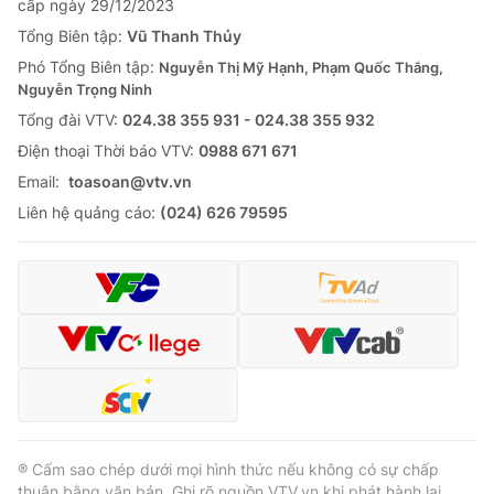
cấp ngày 29/12/2023
Tổng Biên tập:
Vũ Thanh Thủy
Phó Tổng Biên tập:
Nguyễn Thị Mỹ Hạnh, Phạm Quốc Thắng,
Nguyễn Trọng Ninh
Tổng đài VTV:
024.38 355 931 - 024.38 355 932
Ðiện thoại Thời báo VTV:
0988 671 671
Email:
toasoan@vtv.vn
Liên hệ quảng cáo:
(024) 626 79595
® Cấm sao chép dưới mọi hình thức nếu không có sự chấp
thuận bằng văn bản. Ghi rõ nguồn VTV.vn khi phát hành lại