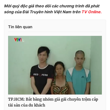
Phim VTV
Giải trí
Mời quý độc giả theo dõi các chương trình đã phát
Hậu trường
sóng của Đài Truyền hình Việt Nam trên
TV Online.
Điện ảnh
Đời sống
Nhân vật
Âm nhạc
Tin liên quan
Du lịch
Khán giả
Giáo dục
Sao
Làm đẹp
Giải sao mai
Tuyển sinh
Công nghệ
Chất lượng cuộc sống
Học trực tuyến
Hitech Công nghệ tương lai
Giao lưu trực tuyến
Sản phẩm
Lịch phát sóng
Thị trường
Tư vấn
Chuyên mục khác
TP.HCM: Bắt băng nhóm giả gái chuyên trộm cắp
Emagazine
Podcast
tài sản của du khách