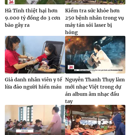
Ðiện thoại Thời báo VTV:
024.66 897 897
Hà Tĩnh thiệt hại hơn
Kiểm tra sức khỏe hơn
Email:
toasoan@vtv.vn
9.000 tỷ đồng do 3 cơn
250 bệnh nhân trong vụ
Liên hệ quảng cáo:
024-7300.7108
bão gây ra
máy tán sỏi laser bị
hỏng
Giả danh nhân viên y tế
Nguyễn Thanh Thụy làm
lừa đảo người hiến máu
mới nhạc Việt trong dự
án album âm nhạc đầu
tay
® Cấm sao chép dưới mọi hình thức nếu không có sự chấp
thuận bằng văn bản. Ghi rõ nguồn VTV.vn khi phát hành lại
thông tin từ website này.