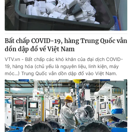
Thị trường 24h
Tấm lòng Việt
VTV4
Vươn mình bằng AI
VTV9
VTV8
Bất chấp COVID-19, hàng Trung Quốc vẫn
dồn dập đổ về Việt Nam
Liên hệ tòa soạn
English
VTV.vn - Bất chấp các khó khăn của đại dịch COVID-
19, hàng hóa (chủ yếu là nguyên liệu, linh kiện, máy
móc...) Trung Quốc vẫn dồn dập đổ vào Việt Nam.
THỜI BÁO VTV
Theo dõi báo trên
Cơ quan chủ quản:
Đài Truyền hình Việt Nam
Cơ quan báo chí:
Thời báo VTV