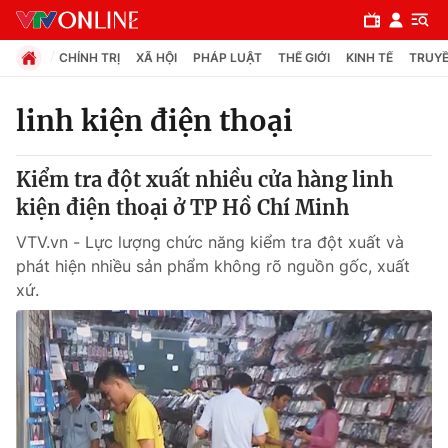
CHÍNH TRỊ
XÃ HỘI
PHÁP LUẬT
THẾ GIỚI
KINH TẾ
TRUYỀ
linh kiện điện thoại
Chuyên mục
Kiểm tra đột xuất nhiều cửa hàng linh
Chính trị
kiện điện thoại ở TP Hồ Chí Minh
VTV.vn - Lực lượng chức năng kiểm tra đột xuất và
Xã hội
phát hiện nhiều sản phẩm không rõ nguồn gốc, xuất
xứ.
Pháp luật
Y tế
Thế giới