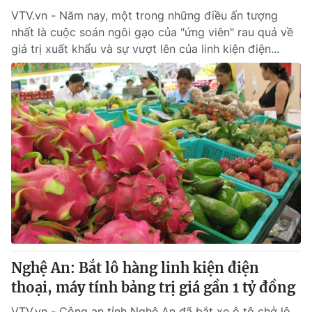
VTV.vn - Năm nay, một trong những điều ấn tượng
nhất là cuộc soán ngôi gạo của "ứng viên" rau quả về
giá trị xuất khẩu và sự vượt lên của linh kiện điện...
Nghệ An: Bắt lô hàng linh kiện điện
thoại, máy tính bảng trị giá gần 1 tỷ đồng
VTV.vn - Công an tỉnh Nghệ An đã bắt xe ô tô chở lô