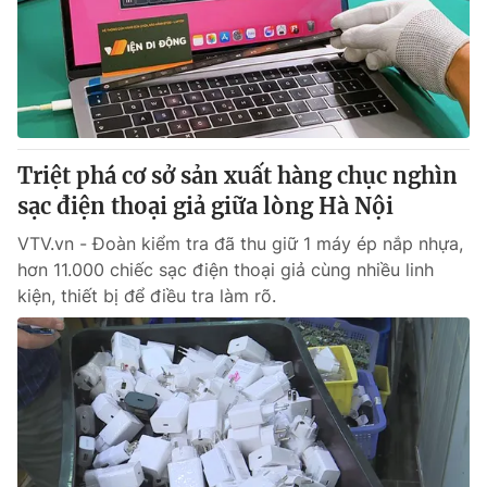
Giao lưu trực tuyến
Sản phẩm
Lịch phát sóng
Thị trường
Tư vấn
Chuyên mục khác
Triệt phá cơ sở sản xuất hàng chục nghìn
Emagazine
Podcast
sạc điện thoại giả giữa lòng Hà Nội
VTV.vn - Đoàn kiểm tra đã thu giữ 1 máy ép nắp nhựa,
Photo
Infographic
hơn 11.000 chiếc sạc điện thoại giả cùng nhiều linh
kiện, thiết bị để điều tra làm rõ.
Video
Shorts video
VTV Money
VTV Thể thao
VTV Sức khoẻ
Bất động sản