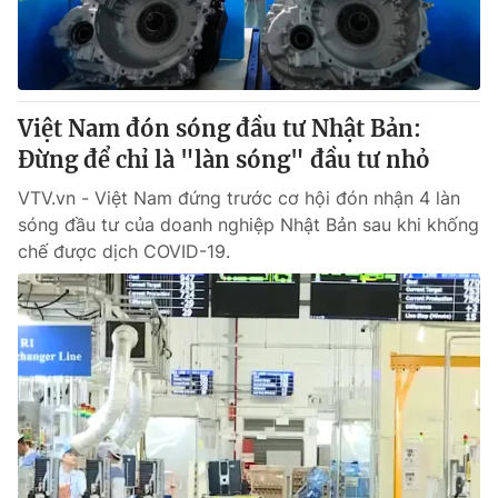
Giấy phép hoạt động báo in và báo điện tử số 483/GP-BTTTT
cấp ngày 29/12/2023
Tổng Biên tập:
Vũ Thanh Thủy
Phó Tổng Biên tập:
Nguyễn Thị Mỹ Hạnh, Phạm Quốc Thắng,
Việt Nam đón sóng đầu tư Nhật Bản:
Nguyễn Trọng Ninh
Tổng đài VTV:
Đừng để chỉ là "làn sóng" đầu tư nhỏ
024.38 355 931 - 024.38 355 932
Ðiện thoại Thời báo VTV:
024.66 897 897
VTV.vn - Việt Nam đứng trước cơ hội đón nhận 4 làn
Email:
toasoan@vtv.vn
sóng đầu tư của doanh nghiệp Nhật Bản sau khi khống
Liên hệ quảng cáo:
024-7300.7108
chế được dịch COVID-19.