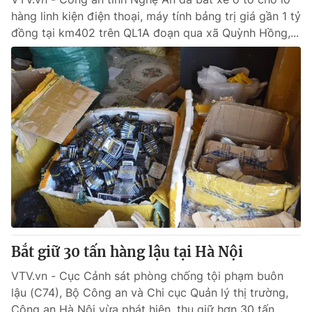
hàng linh kiện điện thoại, máy tính bảng trị giá gần 1 tỷ
đồng tại km402 trên QL1A đoạn qua xã Quỳnh Hồng,...
Bắt giữ 30 tấn hàng lậu tại Hà Nội
VTV.vn - Cục Cảnh sát phòng chống tội phạm buôn
lậu (C74), Bộ Công an và Chi cục Quản lý thị trường,
Công an Hà Nội vừa phát hiện, thu giữ hơn 30 tấn...