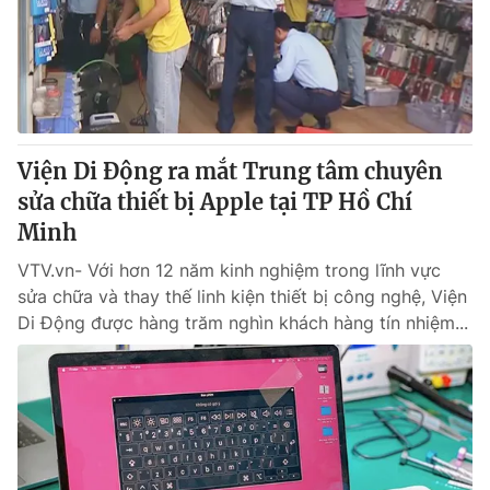
Tin tức
Kinh tế
Thế giới đó đây
Tài chính
Dữ liệu và đời sống
Câu chuyện quốc tế
Thị trường
Viện Di Động ra mắt Trung tâm chuyên
Truyền hình
Góc doanh nghiệp
sửa chữa thiết bị Apple tại TP Hồ Chí
Phim VTV
Minh
Giải trí
Hậu trường
VTV.vn- Với hơn 12 năm kinh nghiệm trong lĩnh vực
Điện ảnh
sửa chữa và thay thế linh kiện thiết bị công nghệ, Viện
Đời sống
Nhân vật
Di Động được hàng trăm nghìn khách hàng tín nhiệm...
Âm nhạc
Du lịch
Khán giả
Giáo dục
Sao
Làm đẹp
Giải sao mai
Tuyển sinh
Công nghệ
Chất lượng cuộc sống
Học trực tuyến
Hitech Công nghệ tương lai