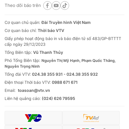
Theo dõi báo trên
Cơ quan chủ quản:
Đài Truyền hình Việt Nam
Cơ quan báo chí:
Thời báo VTV
Giấy phép hoạt động báo in và báo điện tử số 483/GP-BTTTT
cấp ngày 29/12/2023
Tổng Biên tập:
Vũ Thanh Thủy
Phó Tổng Biên tập:
Nguyễn Thị Mỹ Hạnh, Phạm Quốc Thắng,
Nguyễn Trọng Ninh
Tổng đài VTV:
024.38 355 931 - 024.38 355 932
Ðiện thoại Thời báo VTV:
0988 671 671
Email:
toasoan@vtv.vn
Liên hệ quảng cáo:
(024) 626 79595