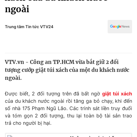
Chính trị
ngoài
Truyền hình
Văn hóa - Giải trí
Xã hội
Y tế
Trung tâm Tin tức VTV24
Đời sống
Pháp luật
Công nghệ
Giáo dục
Y tế
VTV.vn - Công an TP.HCM vừa bắt giữ 2 đối
tượng cướp giật túi xách của một du khách nước
Thế giới
ngoài.
Tin tức
Kinh tế
Được biết, 2 đối tượng trên đã bất ngờ
giật túi xách
Thế giới đó đây
của du khách nước ngoài rồi tăng ga bỏ chạy, khi đến
Tài chính
Dữ liệu và đời sống
số nhà 175 Phạm Ngũ Lão. Các trinh sát liền truy đuổi
Câu chuyện quốc tế
Thị trường
và tóm gọn 2 đối tượng, thu lại toàn bộ tài sản trao
trả cho người bị hại.
Truyền hình
Góc doanh nghiệp