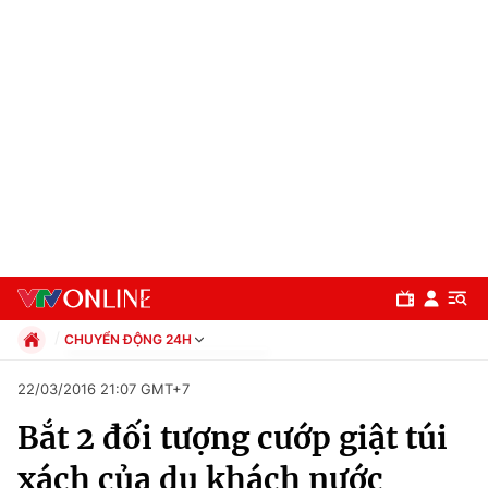
CHUYỂN ĐỘNG 24H
Chính trị
22/03/2016 21:07 GMT+7
Xã hội
Bắt 2 đối tượng cướp giật túi
Pháp luật
Chuyên mục
Kinh tế
xách của du khách nước
Thể thao