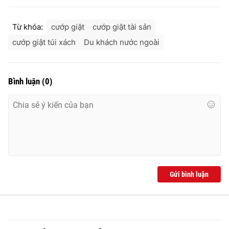
Từ khóa:
cướp giật
cướp giật tài sản
cướp giật túi xách
Du khách nước ngoài
THỜI BÁO VTV
Bình luận
(
0
)
Theo dõi báo trên
Cơ quan chủ quản:
Đài Truyền hình Việt Nam
Cơ quan báo chí:
Thời báo VTV
Giấy phép hoạt động báo in và báo điện tử số 483/GP-BTTTT
cấp ngày 29/12/2023
Gửi bình luận
Tổng Biên tập:
Vũ Thanh Thủy
Phó Tổng Biên tập:
Nguyễn Thị Mỹ Hạnh, Phạm Quốc Thắng,
Nguyễn Trọng Ninh
Tổng đài VTV:
024.38 355 931 - 024.38 355 932