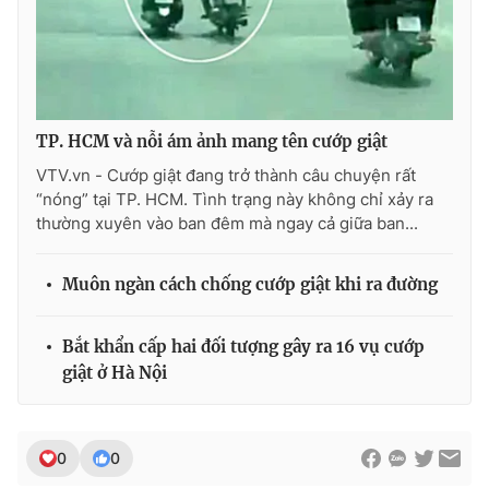
Photo
Infographic
Video
Shorts video
TP. HCM và nỗi ám ảnh mang tên cướp giật
VTV Money
VTV Thể thao
VTV.vn - Cướp giật đang trở thành câu chuyện rất
“nóng” tại TP. HCM. Tình trạng này không chỉ xảy ra
thường xuyên vào ban đêm mà ngay cả giữa ban...
VTV Sức khoẻ
Bất động sản
Muôn ngàn cách chống cướp giật khi ra đường
Thị trường 24h
Tấm lòng Việt
Bắt khẩn cấp hai đối tượng gây ra 16 vụ cướp
VTV4
Vươn mình bằng AI
giật ở Hà Nội
VTV9
VTV8
0
0
Liên hệ tòa soạn
English