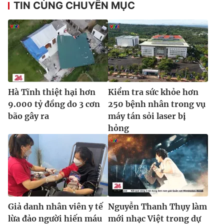
TIN CÙNG CHUYÊN MỤC
Ðiện thoại Thời báo VTV:
024.66 897 897
Email:
toasoan@vtv.vn
Liên hệ quảng cáo:
024-7300.7108
Hà Tĩnh thiệt hại hơn
Kiểm tra sức khỏe hơn
9.000 tỷ đồng do 3 cơn
250 bệnh nhân trong vụ
bão gây ra
máy tán sỏi laser bị
hỏng
® Cấm sao chép dưới mọi hình thức nếu không có sự chấp
thuận bằng văn bản. Ghi rõ nguồn VTV.vn khi phát hành lại
thông tin từ website này.
Giả danh nhân viên y tế
Nguyễn Thanh Thụy làm
lừa đảo người hiến máu
mới nhạc Việt trong dự