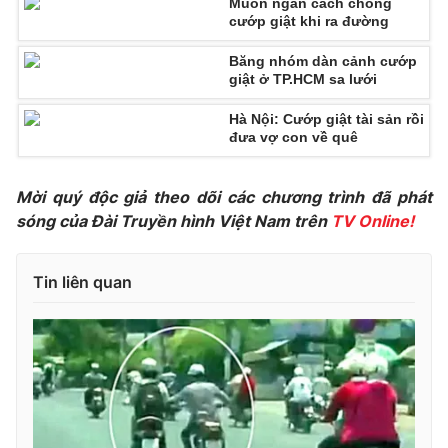
Phim VTV
Muôn ngàn cách chống
Giải trí
cướp giật khi ra đường
Hậu trường
Điện ảnh
Băng nhóm dàn cảnh cướp
Đời sống
giật ở TP.HCM sa lưới
Nhân vật
Âm nhạc
Du lịch
Hà Nội: Cướp giật tài sản rồi
Khán giả
Giáo dục
đưa vợ con về quê
Sao
Làm đẹp
Giải sao mai
Tuyển sinh
Công nghệ
Mời quý độc giả theo dõi các chương trình đã phát
Chất lượng cuộc sống
Học trực tuyến
sóng của Đài Truyền hình Việt Nam trên
TV Online!
Hitech Công nghệ tương lai
Giao lưu trực tuyến
Sản phẩm
Tin liên quan
Lịch phát sóng
Thị trường
Tư vấn
Chuyên mục khác
Emagazine
Podcast